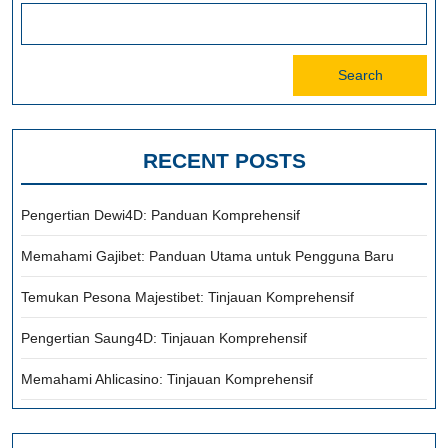
Search
RECENT POSTS
Pengertian Dewi4D: Panduan Komprehensif
Memahami Gajibet: Panduan Utama untuk Pengguna Baru
Temukan Pesona Majestibet: Tinjauan Komprehensif
Pengertian Saung4D: Tinjauan Komprehensif
Memahami Ahlicasino: Tinjauan Komprehensif