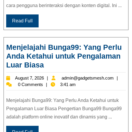
cara pengguna berinteraksi dengan konten digital. Ini ...
Read Full
Menjelajahi Bunga99: Yang Perlu
Anda Ketahui untuk Pengalaman
Menjelajahi
Luar Biasa
Bunga99:
August
admi
August 7, 2026
admin@gadgetsmesh.com
Yang
7,
0 Comments
3:41 am
Perlu
2026
Anda
Menjelajahi Bunga99: Yang Perlu Anda Ketahui untuk
Ketahui
Pengalaman Luar Biasa Pengertian Bunga99 Bunga99
untuk
adalah platform online inovatif dan dinamis yang ...
Pengalaman