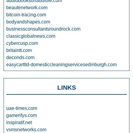
audiobooksonaudible.com
beautenetwork.com
bitcoin-tracing.com
bodyandshapes.com
businessconsultantsroundrock.com
classicglobalnews.com
cybercusp.com
britaintt.com
deconds.com
easycartltd-domesticcleaningservicesedinburgh.com
LINKS
uae-times.com
gamerifys.com
inspiratif.net
vsmsnetworks.com