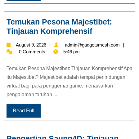
Temukan Pesona Majestibet:
Temukan
Tinjauan Komprehensif
Pesona
August
admi
August 9, 2026
admin@gadgetsmesh.com
Majestibet:
9,
0 Comments
5:46 pm
Tinjauan
2026
Komprehens
Temukan Pesona Majestibet: Tinjauan Komprehensif Apa
itu Majestibet? Majestibet adalah tempat perlindungan
virtual bagi para penggemar game, menawarkan
pengalaman taruhan ...
Read Full
Pengertian Saung4D: Tinjauan