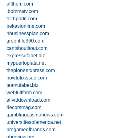
offthem.com
ibommatv.com
techporfit.com
bekasionline.com
nbusinessplan.com
greenlife360.com
cantshoutitout.com
expressufabet.biz
mypuertoplata.net
thepioneerxpress.com
howtofixissue.com
teamufabet.biz
webfullform.com
allviddownload.com
decorsmag.com
gamblingcasinonews.com
universitiesofamerica.net
progameofbrands.com
qbreview.org