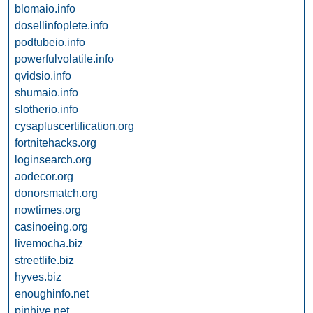
blomaio.info
dosellinfoplete.info
podtubeio.info
powerfulvolatile.info
qvidsio.info
shumaio.info
slotherio.info
cysapluscertification.org
fortnitehacks.org
loginsearch.org
aodecor.org
donorsmatch.org
nowtimes.org
casinoeing.org
livemocha.biz
streetlife.biz
hyves.biz
enoughinfo.net
pinhive.net