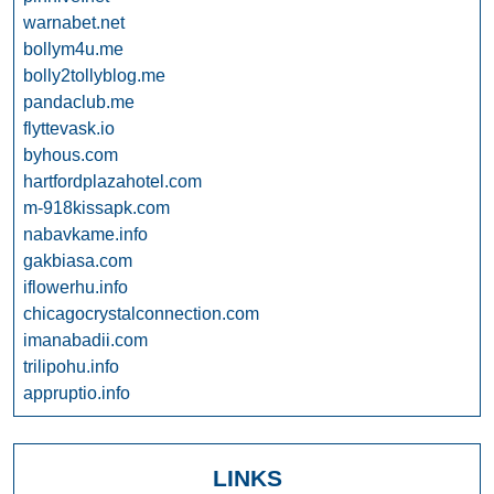
warnabet.net
bollym4u.me
bolly2tollyblog.me
pandaclub.me
flyttevask.io
byhous.com
hartfordplazahotel.com
m-918kissapk.com
nabavkame.info
gakbiasa.com
iflowerhu.info
chicagocrystalconnection.com
imanabadii.com
trilipohu.info
appruptio.info
LINKS