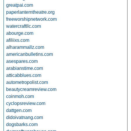
greatpai.com
paperlanterntheatre.org
freeworshipnetwork.com
watercraftllc.com
abourge.com
afiliixs.com
alharammallz.com
americanbulletins.com
asespares.com
arabianstime.com
atticabblues.com
autometropolist.com
beautycreamreview.com
coinmoh.com
cyclopsreview.com
dattgen.com
didoivatnang.com
dogsbarks.com