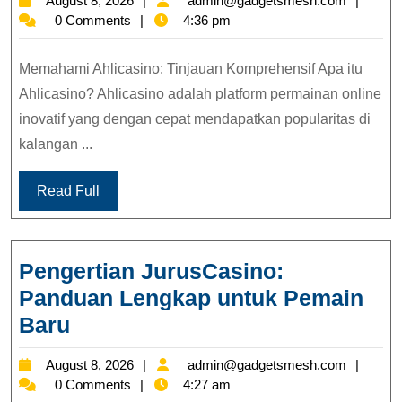
August 8, 2026
admin@gadgetsmesh.com
Tinjauan
8,
0 Comments
4:36 pm
Komprehensif
2026
Memahami Ahlicasino: Tinjauan Komprehensif Apa itu
Ahlicasino? Ahlicasino adalah platform permainan online
inovatif yang dengan cepat mendapatkan popularitas di
kalangan ...
Read Full
Pengertian JurusCasino:
Panduan Lengkap untuk Pemain
Pengertian
Baru
JurusCasino:
August
admi
August 8, 2026
admin@gadgetsmesh.com
Panduan
8,
0 Comments
4:27 am