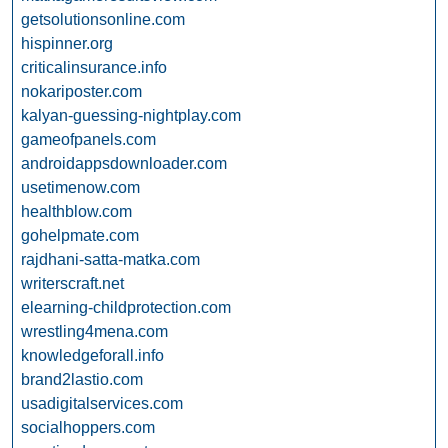
getsolutionsonline.com
hispinner.org
criticalinsurance.info
nokariposter.com
kalyan-guessing-nightplay.com
gameofpanels.com
androidappsdownloader.com
usetimenow.com
healthblow.com
gohelpmate.com
rajdhani-satta-matka.com
writerscraft.net
elearning-childprotection.com
wrestling4mena.com
knowledgeforall.info
brand2lastio.com
usadigitalservices.com
socialhoppers.com