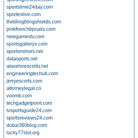
sportstime24day.com
sporteslive.com
theblingblingshields.com
pinkfrenchtipnails.com
newgamestv.com
sportsgallerys.com
sportsmirrors.net
datasports.net
atasehirescortu.net
engineeringtechub.com
jerryescorts.com
attorneylegal.co
voomb.com
techgadgetpoint.com
tvsportsguide24.com
sportsreviews24.com
dubai360blog.com
lucky77slot.org