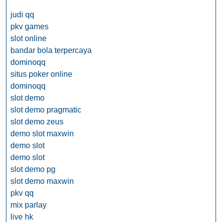
judi qq
pkv games
slot online
bandar bola terpercaya
dominoqq
situs poker online
dominoqq
slot demo
slot demo pragmatic
slot demo zeus
demo slot maxwin
demo slot
demo slot
slot demo pg
slot demo maxwin
pkv qq
mix parlay
live hk