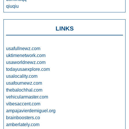
qiuqiu
LINKS
usafullnewz.com
uktimenetwork.com
usaworldnewz.com
todayusaexplore.com
usalocality.com
usafournewz.com
thebalochhal.com
vehicularmaster.com
vibesaccent.com
ampajavierdemiguel.org
brainboosters.co
amberlately.com