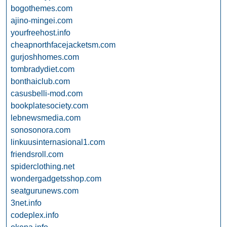
bogothemes.com
ajino-mingei.com
yourfreehost.info
cheapnorthfacejacketsm.com
gurjoshhomes.com
tombradydiet.com
bonthaiclub.com
casusbelli-mod.com
bookplatesociety.com
lebnewsmedia.com
sonosonora.com
linkuusinternasional1.com
friendsroll.com
spiderclothing.net
wondergadgetsshop.com
seatgurunews.com
3net.info
codeplex.info