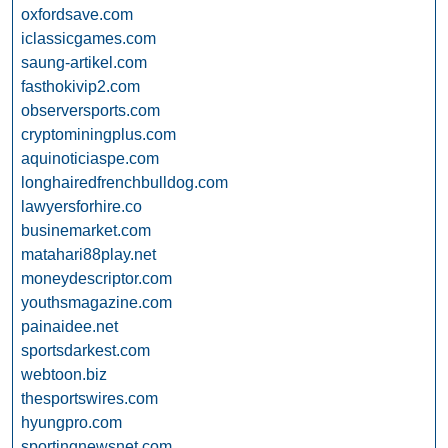
oxfordsave.com
iclassicgames.com
saung-artikel.com
fasthokivip2.com
observersports.com
cryptominingplus.com
aquinoticiaspe.com
longhairedfrenchbulldog.com
lawyersforhire.co
businemarket.com
matahari88play.net
moneydescriptor.com
youthsmagazine.com
painaidee.net
sportsdarkest.com
webtoon.biz
thesportswires.com
hyungpro.com
sportingnewsnet.com