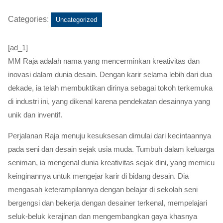
Categories:
Uncategorized
[ad_1]
MM Raja adalah nama yang mencerminkan kreativitas dan
inovasi dalam dunia desain. Dengan karir selama lebih dari dua
dekade, ia telah membuktikan dirinya sebagai tokoh terkemuka
di industri ini, yang dikenal karena pendekatan desainnya yang
unik dan inventif.
Perjalanan Raja menuju kesuksesan dimulai dari kecintaannya
pada seni dan desain sejak usia muda. Tumbuh dalam keluarga
seniman, ia mengenal dunia kreativitas sejak dini, yang memicu
keinginannya untuk mengejar karir di bidang desain. Dia
mengasah keterampilannya dengan belajar di sekolah seni
bergengsi dan bekerja dengan desainer terkenal, mempelajari
seluk-beluk kerajinan dan mengembangkan gaya khasnya