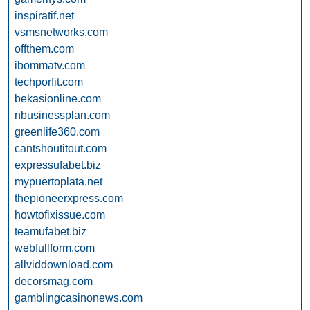
inspiratif.net
vsmsnetworks.com
offthem.com
ibommatv.com
techporfit.com
bekasionline.com
nbusinessplan.com
greenlife360.com
cantshoutitout.com
expressufabet.biz
mypuertoplata.net
thepioneerxpress.com
howtofixissue.com
teamufabet.biz
webfullform.com
allviddownload.com
decorsmag.com
gamblingcasinonews.com