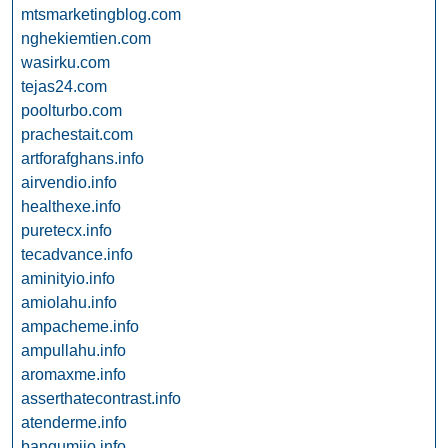
mtsmarketingblog.com
nghekiemtien.com
wasirku.com
tejas24.com
poolturbo.com
prachestait.com
artforafghans.info
airvendio.info
healthexe.info
puretecx.info
tecadvance.info
aminityio.info
amiolahu.info
ampacheme.info
ampullahu.info
aromaxme.info
asserthatecontrast.info
atenderme.info
bangumiio.info