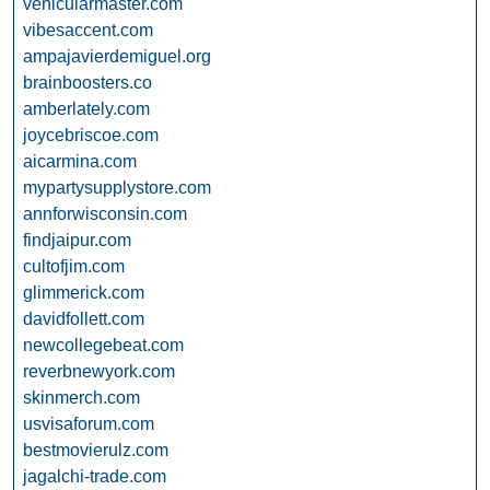
vehicularmaster.com
vibesaccent.com
ampajavierdemiguel.org
brainboosters.co
amberlately.com
joycebriscoe.com
aicarmina.com
mypartysupplystore.com
annforwisconsin.com
findjaipur.com
cultofjim.com
glimmerick.com
davidfollett.com
newcollegebeat.com
reverbnewyork.com
skinmerch.com
usvisaforum.com
bestmovierulz.com
jagalchi-trade.com