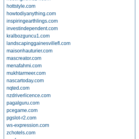
hottstyle.com
howtodiyanything.com
inspiringearthlings.com
investindependent.com
kralbozguncu1.com
landscapinggainesvillefl.com
maisonhauturier.com
mascreator.com
menafahmi.com
mukhtarmeer.com
nascartoday.com
nqted.com
nzdriverlicence.com
pagalguru.com
pcegame.com
pgslot-r2.com
ws-expression.com
zchotels.com