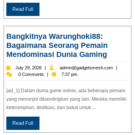
Pengalaman
Read Full
Pelanggan
Bangkitnya Warunghoki88:
Bagaimana Seorang Pemain
Bangkit
Mendominasi Dunia Gaming
Warung
July
admin@
July 29, 2026
admin@gadgetsmesh.com
Bagaim
29,
0 Comments
7:37 pm
Seoran
2026
Pemain
[ad_1] Dalam dunia game online, ada beberapa pemain
Mendom
yang menonjol dibandingkan yang lain. Mereka memiliki
Dunia
keterampilan, dedikasi, dan bakat untuk ...
Gaming
Read Full