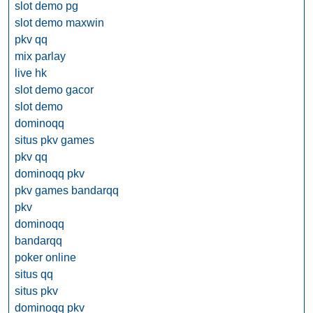
slot demo pg
slot demo maxwin
pkv qq
mix parlay
live hk
slot demo gacor
slot demo
dominoqq
situs pkv games
pkv qq
dominoqq pkv
pkv games bandarqq
pkv
dominoqq
bandarqq
poker online
situs qq
situs pkv
dominoqq pkv