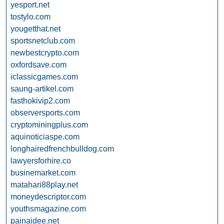
yesport.net
tostylo.com
yougetthat.net
sportsnetclub.com
newbestcrypto.com
oxfordsave.com
iclassicgames.com
saung-artikel.com
fasthokivip2.com
observersports.com
cryptominingplus.com
aquinoticiaspe.com
longhairedfrenchbulldog.com
lawyersforhire.co
businemarket.com
matahari88play.net
moneydescriptor.com
youthsmagazine.com
painaidee.net