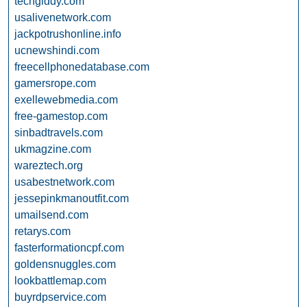
techgiddy.com
usalivenetwork.com
jackpotrushonline.info
ucnewshindi.com
freecellphonedatabase.com
gamersrope.com
exellewebmedia.com
free-gamestop.com
sinbadtravels.com
ukmagzine.com
wareztech.org
usabestnetwork.com
jessepinkmanoutfit.com
umailsend.com
retarys.com
fasterformationcpf.com
goldensnuggles.com
lookbattlemap.com
buyrdpservice.com