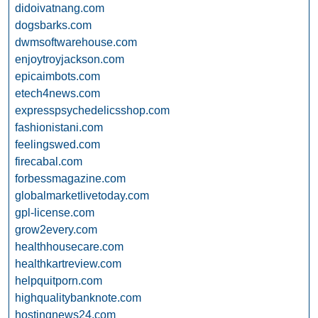
didoivatnang.com
dogsbarks.com
dwmsoftwarehouse.com
enjoytroyjackson.com
epicaimbots.com
etech4news.com
expresspsychedelicsshop.com
fashionistani.com
feelingswed.com
firecabal.com
forbessmagazine.com
globalmarketlivetoday.com
gpl-license.com
grow2every.com
healthhousecare.com
healthkartreview.com
helpquitporn.com
highqualitybanknote.com
hostingnews24.com