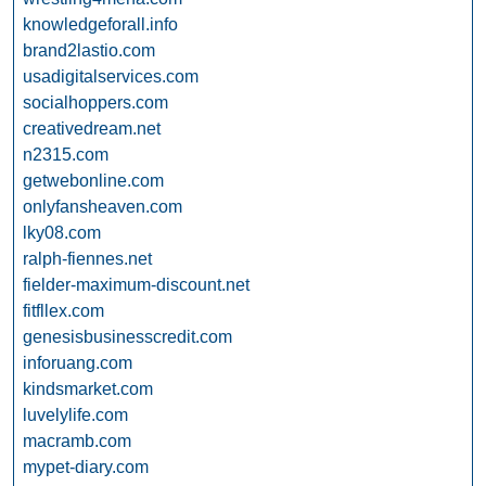
knowledgeforall.info
brand2lastio.com
usadigitalservices.com
socialhoppers.com
creativedream.net
n2315.com
getwebonline.com
onlyfansheaven.com
lky08.com
ralph-fiennes.net
fielder-maximum-discount.net
fitfllex.com
genesisbusinesscredit.com
inforuang.com
kindsmarket.com
luvelylife.com
macramb.com
mypet-diary.com