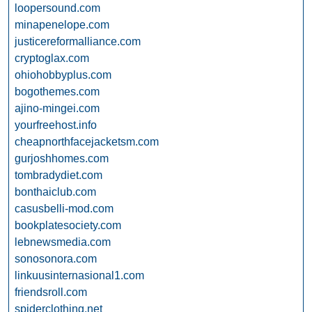
loopersound.com
minapenelope.com
justicereformalliance.com
cryptoglax.com
ohiohobbyplus.com
bogothemes.com
ajino-mingei.com
yourfreehost.info
cheapnorthfacejacketsm.com
gurjoshhomes.com
tombradydiet.com
bonthaiclub.com
casusbelli-mod.com
bookplatesociety.com
lebnewsmedia.com
sonosonora.com
linkuusinternasional1.com
friendsroll.com
spiderclothing.net