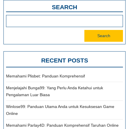
SEARCH
Search
RECENT POSTS
Memahami Plisbet: Panduan Komprehensif
Menjelajahi Bunga99: Yang Perlu Anda Ketahui untuk
Pengalaman Luar Biasa
Winlose99: Panduan Utama Anda untuk Kesuksesan Game
Online
Memahami Parlay4D: Panduan Komprehensif Taruhan Online