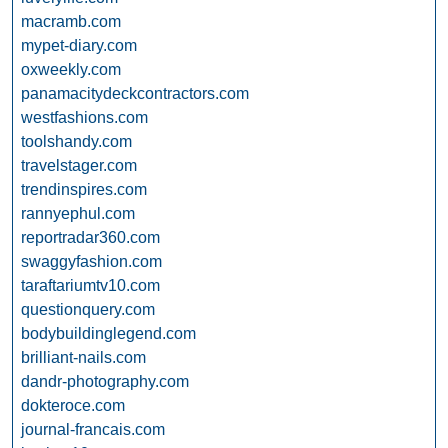
macramb.com
mypet-diary.com
oxweekly.com
panamacitydeckcontractors.com
westfashions.com
toolshandy.com
travelstager.com
trendinspires.com
rannyephul.com
reportradar360.com
swaggyfashion.com
taraftariumtv10.com
questionquery.com
bodybuildinglegend.com
brilliant-nails.com
dandr-photography.com
dokteroce.com
journal-francais.com