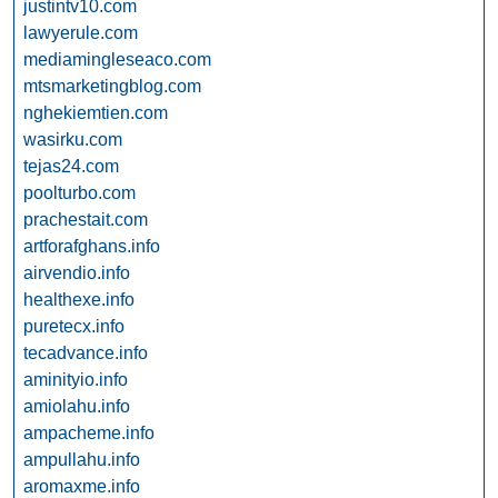
justintv10.com
lawyerule.com
mediamingleseaco.com
mtsmarketingblog.com
nghekiemtien.com
wasirku.com
tejas24.com
poolturbo.com
prachestait.com
artforafghans.info
airvendio.info
healthexe.info
puretecx.info
tecadvance.info
aminityio.info
amiolahu.info
ampacheme.info
ampullahu.info
aromaxme.info