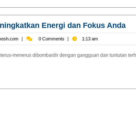
Ba
ningkatkan Energi dan Fokus Anda
Ini
admin@gadgetsmesh.com
mesh.com
0 Comments
1:13 am
Da
Me
ita terus-menerus dibombardir dengan gangguan dan tuntutan te
En
da
Fo
An