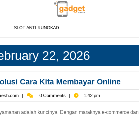
S
SLOT ANTI RUNGKAD
ebruary 22, 2026
Baga
lusi Cara Kita Membayar Online
IDNC
admin@gadgetsmesh.com
mesh.com
0 Comments
1:42 pm
Mere
Cara
 kenyamanan adalah kuncinya. Dengan maraknya e-commerce dan
Kita
Mem
Onli