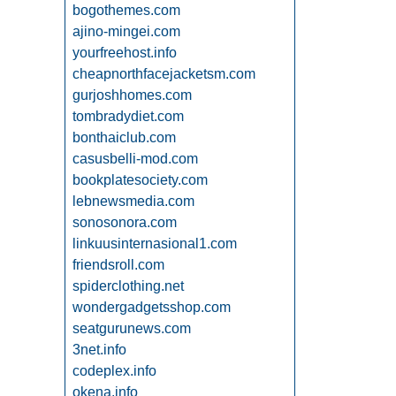
bogothemes.com
ajino-mingei.com
yourfreehost.info
cheapnorthfacejacketsm.com
gurjoshhomes.com
tombradydiet.com
bonthaiclub.com
casusbelli-mod.com
bookplatesociety.com
lebnewsmedia.com
sonosonora.com
linkuusinternasional1.com
friendsroll.com
spiderclothing.net
wondergadgetsshop.com
seatgurunews.com
3net.info
codeplex.info
okena.info