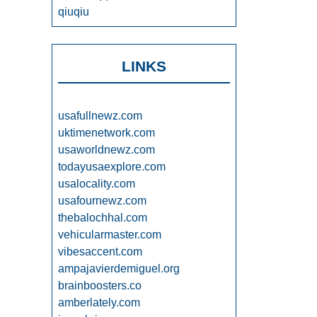
qiuqiu
LINKS
usafullnewz.com
uktimenetwork.com
usaworldnewz.com
todayusaexplore.com
usalocality.com
usafournewz.com
thebalochhal.com
vehicularmaster.com
vibesaccent.com
ampajavierdemiguel.org
brainboosters.co
amberlately.com