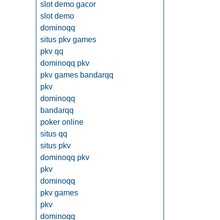
slot demo gacor
slot demo
dominoqq
situs pkv games
pkv qq
dominoqq pkv
pkv games bandarqq
pkv
dominoqq
bandarqq
poker online
situs qq
situs pkv
dominoqq pkv
pkv
dominoqq
pkv games
pkv
dominoqq