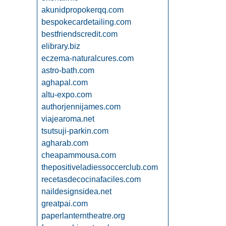
akunidpropokerqq.com
bespokecardetailing.com
bestfriendscredit.com
elibrary.biz
eczema-naturalcures.com
astro-bath.com
aghapal.com
altu-expo.com
authorjennijames.com
viajearoma.net
tsutsuji-parkin.com
agharab.com
cheapammousa.com
thepositiveladiessoccerclub.com
recetasdecocinafaciles.com
naildesignsidea.net
greatpai.com
paperlanterntheatre.org