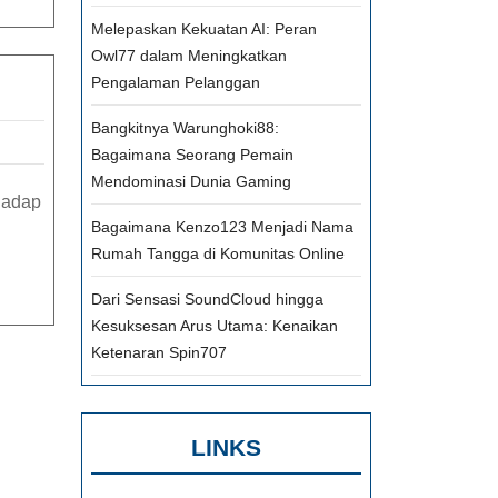
Melepaskan Kekuatan AI: Peran
Owl77 dalam Meningkatkan
Pengalaman Pelanggan
gaimana
bet
Bangkitnya Warunghoki88:
pat
Bagaimana Seorang Pemain
Mendominasi Dunia Gaming
ningkatkan
rhadap
ergi
Bagaimana Kenzo123 Menjadi Nama
n
Rumah Tangga di Komunitas Online
kus
Dari Sensasi SoundCloud hingga
da
Kesuksesan Arus Utama: Kenaikan
Ketenaran Spin707
LINKS