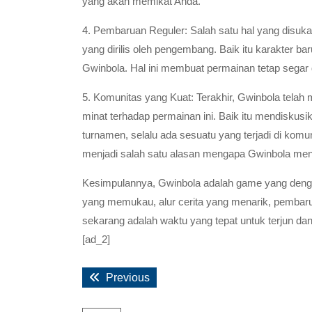
yang akan memikat Anda.
4. Pembaruan Reguler: Salah satu hal yang disuka
yang dirilis oleh pengembang. Baik itu karakter baru
Gwinbola. Hal ini membuat permainan tetap sega
5. Komunitas yang Kuat: Terakhir, Gwinbola tela
minat terhadap permainan ini. Baik itu mendiskus
turnamen, selalu ada sesuatu yang terjadi di kom
menjadi salah satu alasan mengapa Gwinbola menj
Kesimpulannya, Gwinbola adalah game yang dengan
yang memukau, alur cerita yang menarik, pembaru
sekarang adalah waktu yang tepat untuk terjun dan
[ad_2]
Post
Previous
Previous
navigation
post: