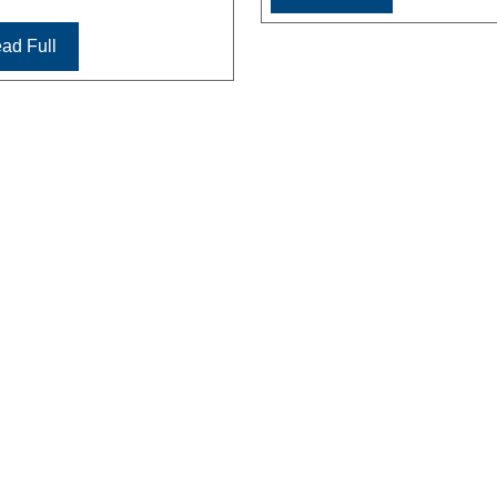
Dikunjungi
ad Full
di
Asia
Tenggara