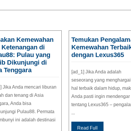
sakan Kemewahan
Temukan Pengalam
 Ketenangan di
Kemewahan Terbai
T
au88: Pulau yang
dengan Lexus365
P
ib Dikunjungi di
Rasakan
K
a Tenggara
[ad_1] Jika Anda adalah
Kemewahan
Te
seseorang yang menghargai 
dan
de
] Jika Anda mencari liburan
hal terbaik dalam hidup, ma
Ketenangan
Le
h dan tenang di Asia
Anda pasti ingin mendengar
di
ara, Anda bisa
tentang Lexus365 – pengal
Pulau88:
unjungi Pulau88. Permata
...
Pulau
mbunyi ini adalah destinasi
yang
Read Full
Wajib