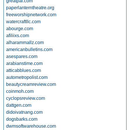
greatpai.com
paperlanterntheatre.org
freeworshipnetwork.com
watercraftllc.com
abourge.com
afiliixs.com
alharammallz.com
americanbulletins.com
asespares.com
arabianstime.com
atticabblues.com
autometropolist.com
beautycreamreview.com
coinmoh.com
cyclopsreview.com
dattgen.com
didoivatnang.com
dogsbarks.com
dwmsoftwarehouse.com