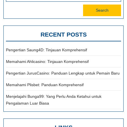
Search
RECENT POSTS
Pengertian Saung4D: Tinjauan Komprehensif
Memahami Ahlicasino: Tinjauan Komprehensif
Pengertian JurusCasino: Panduan Lengkap untuk Pemain Baru
Memahami Plisbet: Panduan Komprehensif
Menjelajahi Bunga99: Yang Perlu Anda Ketahui untuk
Pengalaman Luar Biasa