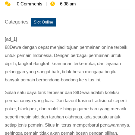
17,
0 Comments
6:38 am
2025
Categories:
Slot Online
[ad_1]
88Dewa dengan cepat menjadi tujuan permainan online terbaik
untuk pemain Indonesia. Dengan berbagai permainan untuk
dipilih, langkah-langkah keamanan terkemuka, dan layanan
pelanggan yang sangat baik, tidak heran mengapa begitu
banyak pemain berbondong-bondong ke situs ini.
Salah satu daya tarik terbesar dari 88Dewa adalah koleksi
permainannya yang luas. Dari favorit kasino tradisional seperti
poker, blackjack, dan roulette hingga game baru yang menarik
seperti mesin slot dan taruhan olahraga, ada sesuatu untuk
setiap jenis pemain. Situs ini terus memperbarui penawarannya,
sehingga pemain tidak akan pernah bosan dengan pilihan.