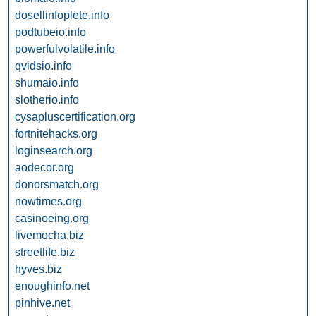
dosellinfoplete.info
podtubeio.info
powerfulvolatile.info
qvidsio.info
shumaio.info
slotherio.info
cysapluscertification.org
fortnitehacks.org
loginsearch.org
aodecor.org
donorsmatch.org
nowtimes.org
casinoeing.org
livemocha.biz
streetlife.biz
hyves.biz
enoughinfo.net
pinhive.net