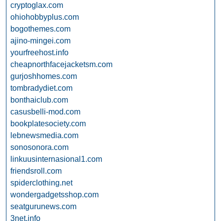
cryptoglax.com
ohiohobbyplus.com
bogothemes.com
ajino-mingei.com
yourfreehost.info
cheapnorthfacejacketsm.com
gurjoshhomes.com
tombradydiet.com
bonthaiclub.com
casusbelli-mod.com
bookplatesociety.com
lebnewsmedia.com
sonosonora.com
linkuusinternasional1.com
friendsroll.com
spiderclothing.net
wondergadgetsshop.com
seatgurunews.com
3net.info