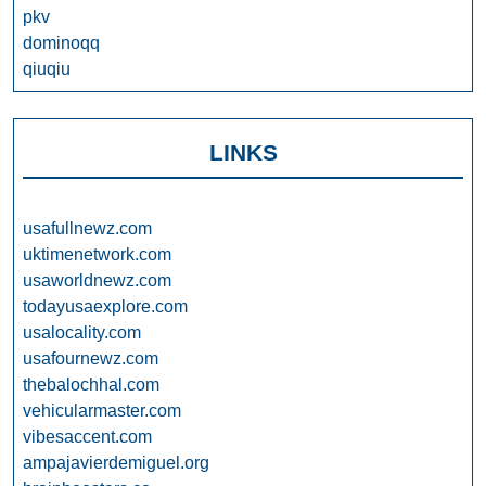
pkv
dominoqq
qiuqiu
LINKS
usafullnewz.com
uktimenetwork.com
usaworldnewz.com
todayusaexplore.com
usalocality.com
usafournewz.com
thebalochhal.com
vehicularmaster.com
vibesaccent.com
ampajavierdemiguel.org