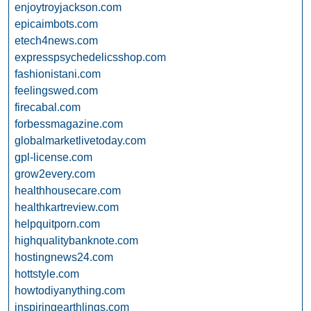
enjoytroyjackson.com
epicaimbots.com
etech4news.com
expresspsychedelicsshop.com
fashionistani.com
feelingswed.com
firecabal.com
forbessmagazine.com
globalmarketlivetoday.com
gpl-license.com
grow2every.com
healthhousecare.com
healthkartreview.com
helpquitporn.com
highqualitybanknote.com
hostingnews24.com
hottstyle.com
howtodiyanything.com
inspiringearthlings.com