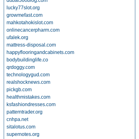
dubai360blog.com
lucky77slot.org
growmefast.com
mahkotahokislot.com
onlinecancerpharm.com
ufalek.org
mattress-disposal.com
happyflooringandcabinets.com
bodybuildinglife.co
qrdoggy.com
technologygud.com
realshocknews.com
pickgb.com
healthmistakes.com
ksfashiondresses.com
patterntrader.org
cnhpa.net
sitalotus.com
supernotes.org