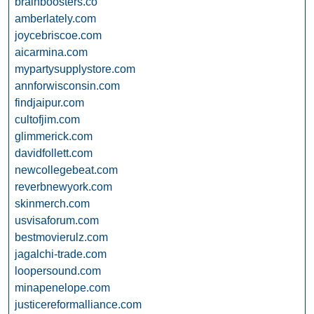
brainboosters.co
amberlately.com
joycebriscoe.com
aicarmina.com
mypartysupplystore.com
annforwisconsin.com
findjaipur.com
cultofjim.com
glimmerick.com
davidfollett.com
newcollegebeat.com
reverbnewyork.com
skinmerch.com
usvisaforum.com
bestmovierulz.com
jagalchi-trade.com
loopersound.com
minapenelope.com
justicereformalliance.com