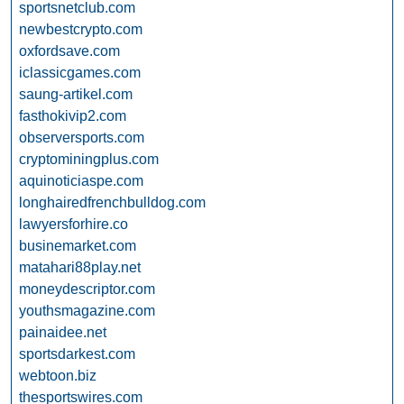
sportsnetclub.com
newbestcrypto.com
oxfordsave.com
iclassicgames.com
saung-artikel.com
fasthokivip2.com
observersports.com
cryptominingplus.com
aquinoticiaspe.com
longhairedfrenchbulldog.com
lawyersforhire.co
businemarket.com
matahari88play.net
moneydescriptor.com
youthsmagazine.com
painaidee.net
sportsdarkest.com
webtoon.biz
thesportswires.com