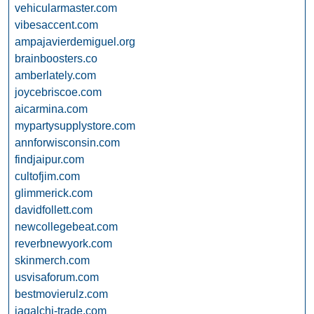
vehicularmaster.com
vibesaccent.com
ampajavierdemiguel.org
brainboosters.co
amberlately.com
joycebriscoe.com
aicarmina.com
mypartysupplystore.com
annforwisconsin.com
findjaipur.com
cultofjim.com
glimmerick.com
davidfollett.com
newcollegebeat.com
reverbnewyork.com
skinmerch.com
usvisaforum.com
bestmovierulz.com
jagalchi-trade.com