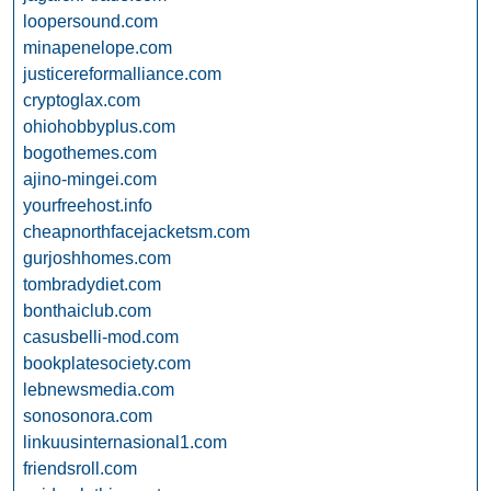
loopersound.com
minapenelope.com
justicereformalliance.com
cryptoglax.com
ohiohobbyplus.com
bogothemes.com
ajino-mingei.com
yourfreehost.info
cheapnorthfacejacketsm.com
gurjoshhomes.com
tombradydiet.com
bonthaiclub.com
casusbelli-mod.com
bookplatesociety.com
lebnewsmedia.com
sonosonora.com
linkuusinternasional1.com
friendsroll.com