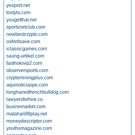
yesport.net
tostylo.com
yougetthat.net
sportsnetclub.com
newbestcrypto.com
oxfordsave.com
iclassicgames.com
saung-artikel.com
fasthokivip2.com
observersports.com
cryptominingplus.com
aquinoticiaspe.com
longhairedfrenchbulldog.com
lawyersforhire.co
businemarket.com
matahari88play.net
moneydescriptor.com
youthsmagazine.com