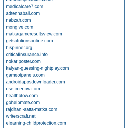
medicalcare7.com
adtennaball.com
nabzah.com
mongive.com
matkagameresultsview.com
getsolutionsonline.com
hispinner.org
criticalinsurance.info
nokariposter.com
kalyan-guessing-nightplay.com
gameofpanels.com
androidappsdownloader.com
usetimenow.com
healthblow.com
gohelpmate.com
rajdhani-satta-matka.com
writerscraft.net
elearning-childprotection.com