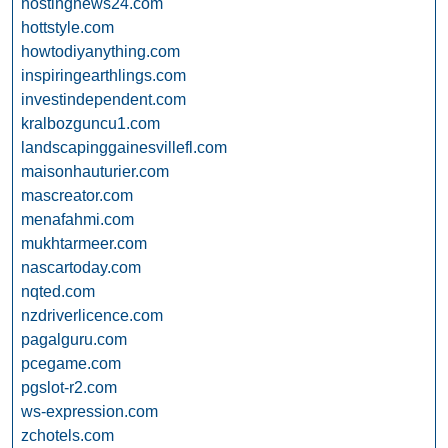
hostingnews24.com
hottstyle.com
howtodiyanything.com
inspiringearthlings.com
investindependent.com
kralbozguncu1.com
landscapinggainesvillefl.com
maisonhauturier.com
mascreator.com
menafahmi.com
mukhtarmeer.com
nascartoday.com
nqted.com
nzdriverlicence.com
pagalguru.com
pcegame.com
pgslot-r2.com
ws-expression.com
zchotels.com