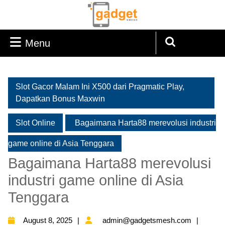
Skip
to
content
Menu
Menu
Search
for:
Slot Gacor Malam Ini X500 dari Pragmatic Play,
Dapatkan Bonus Maxwin
Slot Online
Bagaimana Harta88 merevolusi industri
game online di Asia Tenggara
Bagaimana Harta88 merevolusi
industri game online di Asia
Tenggara
August
admin
August 8, 2025
admin@gadgetsmesh.com