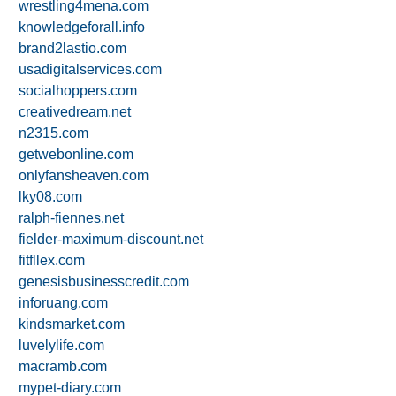
wrestling4mena.com
knowledgeforall.info
brand2lastio.com
usadigitalservices.com
socialhoppers.com
creativedream.net
n2315.com
getwebonline.com
onlyfansheaven.com
lky08.com
ralph-fiennes.net
fielder-maximum-discount.net
fitfllex.com
genesisbusinesscredit.com
inforuang.com
kindsmarket.com
luvelylife.com
macramb.com
mypet-diary.com