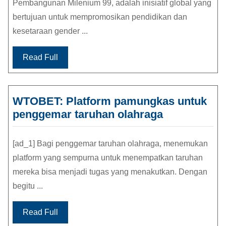
Pembangunan Milenium 99, adalah inisiatif global yang
Depan
bertujuan untuk mempromosikan pendidikan dan
Pendidikan
kesetaraan gender ...
dan
Kesetaraan
Read Full
Gender
WTOBET: Platform pamungkas untuk
WTOBET:
penggemar taruhan olahraga
Platform
pamungkas
[ad_1] Bagi penggemar taruhan olahraga, menemukan
untuk
platform yang sempurna untuk menempatkan taruhan
penggemar
mereka bisa menjadi tugas yang menakutkan. Dengan
taruhan
begitu ...
olahraga
Read Full