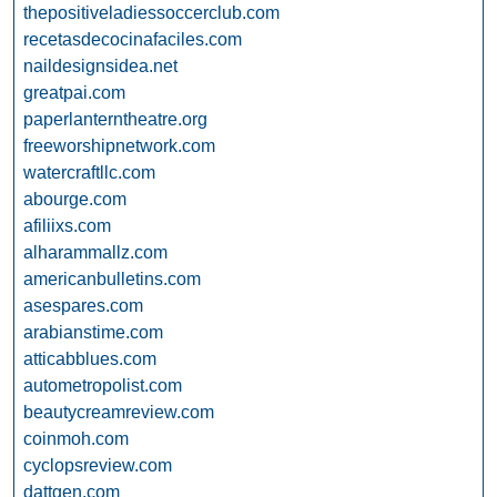
thepositiveladiessoccerclub.com
recetasdecocinafaciles.com
naildesignsidea.net
greatpai.com
paperlanterntheatre.org
freeworshipnetwork.com
watercraftllc.com
abourge.com
afiliixs.com
alharammallz.com
americanbulletins.com
asespares.com
arabianstime.com
atticabblues.com
autometropolist.com
beautycreamreview.com
coinmoh.com
cyclopsreview.com
dattgen.com