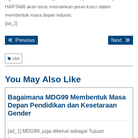
HARTA88 akan terus memainkan peran kunci dalam
membentuk masa depan industri.
[ad_2]
Post
Previous
Next
Previous
Next
navigation
post:
post:
slot
You May Also Like
Bagaimana MDG99 Membentuk Masa
Depan Pendidikan dan Kesetaraan
Bagaimana
Gender
MDG99
Membentuk
[ad_1] MDG99, juga dikenal sebagai Tujuan
Masa