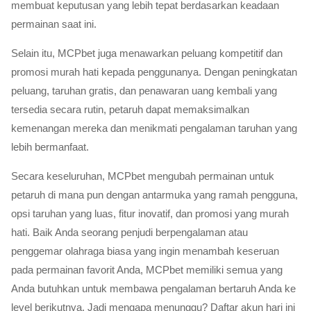
membuat keputusan yang lebih tepat berdasarkan keadaan
permainan saat ini.
Selain itu, MCPbet juga menawarkan peluang kompetitif dan
promosi murah hati kepada penggunanya. Dengan peningkatan
peluang, taruhan gratis, dan penawaran uang kembali yang
tersedia secara rutin, petaruh dapat memaksimalkan
kemenangan mereka dan menikmati pengalaman taruhan yang
lebih bermanfaat.
Secara keseluruhan, MCPbet mengubah permainan untuk
petaruh di mana pun dengan antarmuka yang ramah pengguna,
opsi taruhan yang luas, fitur inovatif, dan promosi yang murah
hati. Baik Anda seorang penjudi berpengalaman atau
penggemar olahraga biasa yang ingin menambah keseruan
pada permainan favorit Anda, MCPbet memiliki semua yang
Anda butuhkan untuk membawa pengalaman bertaruh Anda ke
level berikutnya. Jadi mengapa menunggu? Daftar akun hari ini