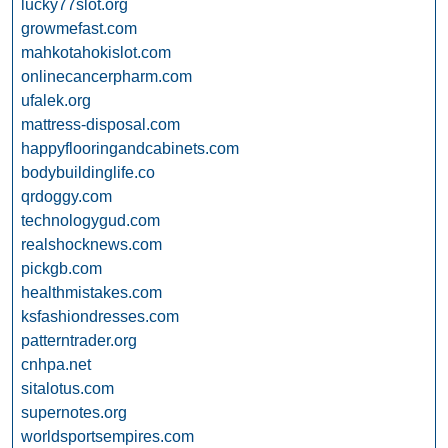
lucky77slot.org
growmefast.com
mahkotahokislot.com
onlinecancerpharm.com
ufalek.org
mattress-disposal.com
happyflooringandcabinets.com
bodybuildinglife.co
qrdoggy.com
technologygud.com
realshocknews.com
pickgb.com
healthmistakes.com
ksfashiondresses.com
patterntrader.org
cnhpa.net
sitalotus.com
supernotes.org
worldsportsempires.com