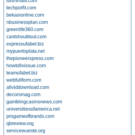
ibommatv.com
techporfit.com
bekasionline.com
nbusinessplan.com
greenlife360.com
cantshoutitout.com
expressufabet.biz
mypuertoplata.net
thepioneerxpress.com
howtofixissue.com
teamufabet.biz
webfullform.com
allviddownload.com
decorsmag.com
gamblingcasinonews.com
universitiesofamerica.net
progameofbrands.com
qbreview.org
servicewueste.org