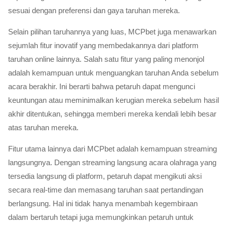
sesuai dengan preferensi dan gaya taruhan mereka.
Selain pilihan taruhannya yang luas, MCPbet juga menawarkan
sejumlah fitur inovatif yang membedakannya dari platform
taruhan online lainnya. Salah satu fitur yang paling menonjol
adalah kemampuan untuk menguangkan taruhan Anda sebelum
acara berakhir. Ini berarti bahwa petaruh dapat mengunci
keuntungan atau meminimalkan kerugian mereka sebelum hasil
akhir ditentukan, sehingga memberi mereka kendali lebih besar
atas taruhan mereka.
Fitur utama lainnya dari MCPbet adalah kemampuan streaming
langsungnya. Dengan streaming langsung acara olahraga yang
tersedia langsung di platform, petaruh dapat mengikuti aksi
secara real-time dan memasang taruhan saat pertandingan
berlangsung. Hal ini tidak hanya menambah kegembiraan
dalam bertaruh tetapi juga memungkinkan petaruh untuk