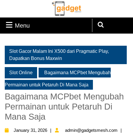
Skip
to
content
Menu
Menu
Search
for:
Slot Gacor Malam Ini X500 dari Pragmatic Play,
Dapatkan Bonus Maxwin
Slot Online
Bagaimana MCPbet Mengubah
Permainan untuk Petaruh Di Mana Saja
Bagaimana MCPbet Mengubah
Permainan untuk Petaruh Di
Mana Saja
January
adm
January 31, 2026
admin@gadgetsmesh.com