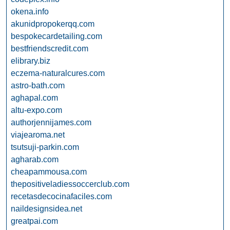
okena.info
akunidpropokerqq.com
bespokecardetailing.com
bestfriendscredit.com
elibrary.biz
eczema-naturalcures.com
astro-bath.com
aghapal.com
altu-expo.com
authorjennijames.com
viajearoma.net
tsutsuji-parkin.com
agharab.com
cheapammousa.com
thepositiveladiessoccerclub.com
recetasdecocinafaciles.com
naildesignsidea.net
greatpai.com