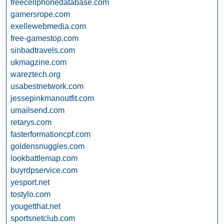
freecellphonedatabase.com
gamersrope.com
exellewebmedia.com
free-gamestop.com
sinbadtravels.com
ukmagzine.com
wareztech.org
usabestnetwork.com
jessepinkmanoutfit.com
umailsend.com
retarys.com
fasterformationcpf.com
goldensnuggles.com
lookbattlemap.com
buyrdpservice.com
yesport.net
tostylo.com
yougetthat.net
sportsnetclub.com