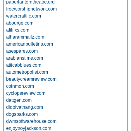
paperlanterntheatre.org
freeworshipnetwork.com
watercraftllc.com
abourge.com
afiliixs.com
alharammallz.com
americanbulletins.com
asespares.com
arabianstime.com
atticabblues.com
autometropolist.com
beautycreamreview.com
coinmoh.com
cyclopsreview.com
dattgen.com
didoivatnang.com
dogsbarks.com
dwmsoftwarehouse.com
enjoytroyjackson.com