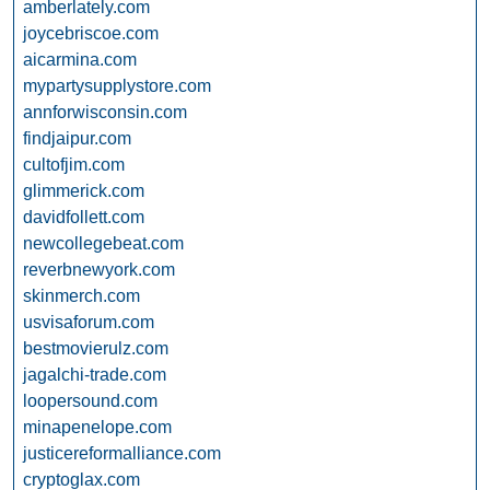
amberlately.com
joycebriscoe.com
aicarmina.com
mypartysupplystore.com
annforwisconsin.com
findjaipur.com
cultofjim.com
glimmerick.com
davidfollett.com
newcollegebeat.com
reverbnewyork.com
skinmerch.com
usvisaforum.com
bestmovierulz.com
jagalchi-trade.com
loopersound.com
minapenelope.com
justicereformalliance.com
cryptoglax.com