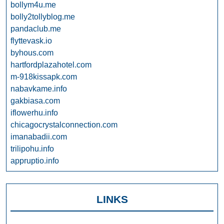
bollym4u.me
bolly2tollyblog.me
pandaclub.me
flyttevask.io
byhous.com
hartfordplazahotel.com
m-918kissapk.com
nabavkame.info
gakbiasa.com
iflowerhu.info
chicagocrystalconnection.com
imanabadii.com
trilipohu.info
appruptio.info
LINKS