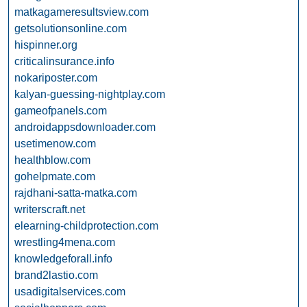
matkagameresultsview.com
getsolutionsonline.com
hispinner.org
criticalinsurance.info
nokariposter.com
kalyan-guessing-nightplay.com
gameofpanels.com
androidappsdownloader.com
usetimenow.com
healthblow.com
gohelpmate.com
rajdhani-satta-matka.com
writerscraft.net
elearning-childprotection.com
wrestling4mena.com
knowledgeforall.info
brand2lastio.com
usadigitalservices.com