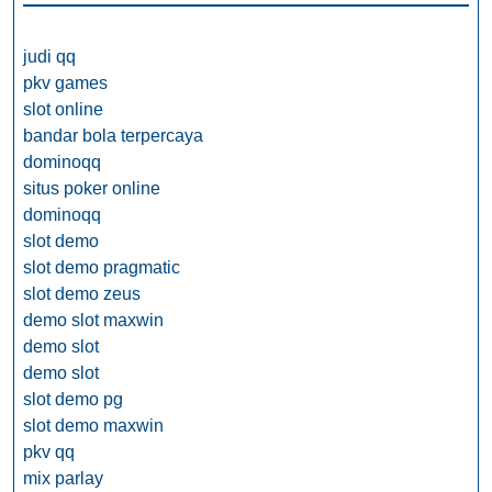
judi qq
pkv games
slot online
bandar bola terpercaya
dominoqq
situs poker online
dominoqq
slot demo
slot demo pragmatic
slot demo zeus
demo slot maxwin
demo slot
demo slot
slot demo pg
slot demo maxwin
pkv qq
mix parlay