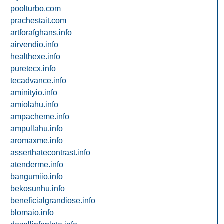
poolturbo.com
prachestait.com
artforafghans.info
airvendio.info
healthexe.info
puretecx.info
tecadvance.info
aminityio.info
amiolahu.info
ampacheme.info
ampullahu.info
aromaxme.info
asserthatecontrast.info
atenderme.info
bangumiio.info
bekosunhu.info
beneficialgrandiose.info
blomaio.info