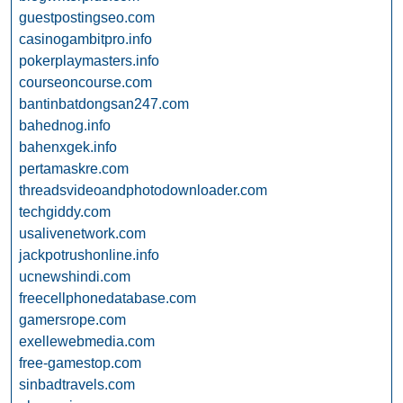
guestpostingseo.com
casinogambitpro.info
pokerplaymasters.info
courseoncourse.com
bantinbatdongsan247.com
bahednog.info
bahenxgek.info
pertamaskre.com
threadsvideoandphotodownloader.com
techgiddy.com
usalivenetwork.com
jackpotrushonline.info
ucnewshindi.com
freecellphonedatabase.com
gamersrope.com
exellewebmedia.com
free-gamestop.com
sinbadtravels.com