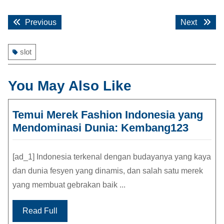
Post
Previous
Next
Previous
Next
navigation
post:
post:
slot
You May Also Like
Temui Merek Fashion Indonesia yang
Temui
Mendominasi Dunia: Kembang123
Merek
Fashio
[ad_1] Indonesia terkenal dengan budayanya yang kaya
Indone
dan dunia fesyen yang dinamis, dan salah satu merek
yang
yang membuat gebrakan baik ...
Mendo
Dunia:
Read Full
Kemba