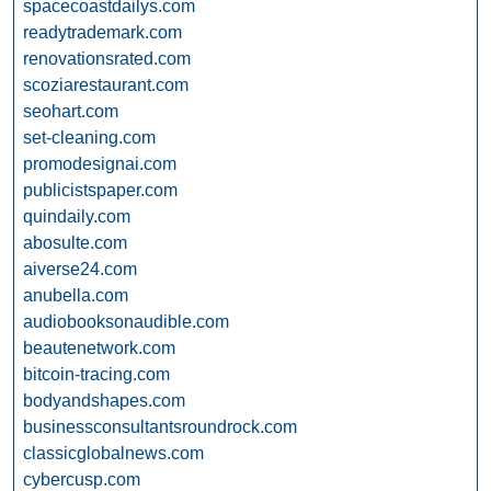
spacecoastdailys.com
readytrademark.com
renovationsrated.com
scoziarestaurant.com
seohart.com
set-cleaning.com
promodesignai.com
publicistspaper.com
quindaily.com
abosulte.com
aiverse24.com
anubella.com
audiobooksonaudible.com
beautenetwork.com
bitcoin-tracing.com
bodyandshapes.com
businessconsultantsroundrock.com
classicglobalnews.com
cybercusp.com