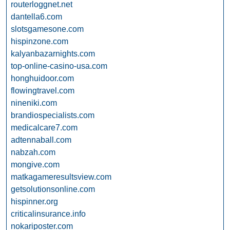
routerloggnet.net
dantella6.com
slotsgamesone.com
hispinzone.com
kalyanbazarnights.com
top-online-casino-usa.com
honghuidoor.com
flowingtravel.com
nineniki.com
brandiospecialists.com
medicalcare7.com
adtennaball.com
nabzah.com
mongive.com
matkagameresultsview.com
getsolutionsonline.com
hispinner.org
criticalinsurance.info
nokariposter.com