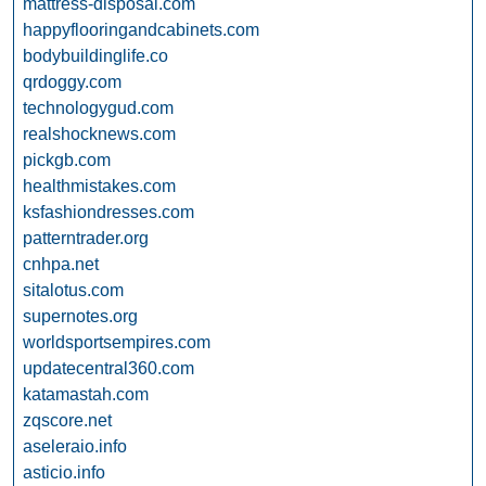
mattress-disposal.com
happyflooringandcabinets.com
bodybuildinglife.co
qrdoggy.com
technologygud.com
realshocknews.com
pickgb.com
healthmistakes.com
ksfashiondresses.com
patterntrader.org
cnhpa.net
sitalotus.com
supernotes.org
worldsportsempires.com
updatecentral360.com
katamastah.com
zqscore.net
aseleraio.info
asticio.info