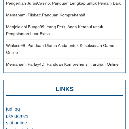
Pengertian JurusCasino: Panduan Lengkap untuk Pemain Baru
Memahami Plisbet: Panduan Komprehensif
Menjelajahi Bunga99: Yang Perlu Anda Ketahui untuk
Pengalaman Luar Biasa
Winlose99: Panduan Utama Anda untuk Kesuksesan Game
Online
Memahami Parlay4D: Panduan Komprehensif Taruhan Online
LINKS
judi qq
pkv games
slot online