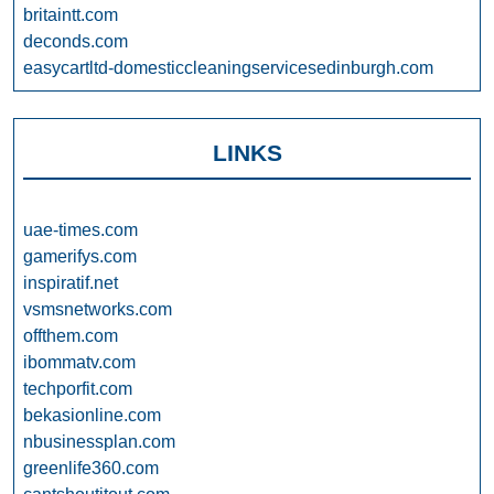
britaintt.com
deconds.com
easycartltd-domesticcleaningservicesedinburgh.com
LINKS
uae-times.com
gamerifys.com
inspiratif.net
vsmsnetworks.com
offthem.com
ibommatv.com
techporfit.com
bekasionline.com
nbusinessplan.com
greenlife360.com