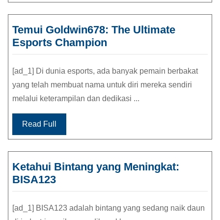
Temui Goldwin678: The Ultimate
Temui
Esports Champion
Goldwin678:
The
[ad_1] Di dunia esports, ada banyak pemain berbakat
Ultimate
yang telah membuat nama untuk diri mereka sendiri
Esports
melalui keterampilan dan dedikasi ...
Champion
Read Full
Ketahui Bintang yang Meningkat:
Ketahui
BISA123
Bintang
yang
[ad_1] BISA123 adalah bintang yang sedang naik daun
Meningkat: