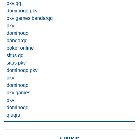
pkv qq
dominoqq pkv
pkv games bandarqq
pkv
dominoqq
bandarqq
poker online
situs qq
situs pkv
dominoqq pkv
pkv
dominoqq
pkv games
pkv
dominoqq
qiuqiu
LINKS