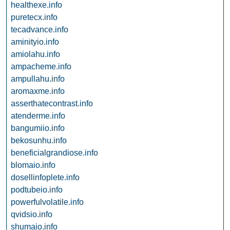
healthexe.info
puretecx.info
tecadvance.info
aminityio.info
amiolahu.info
ampacheme.info
ampullahu.info
aromaxme.info
asserthatecontrast.info
atenderme.info
bangumiio.info
bekosunhu.info
beneficialgrandiose.info
blomaio.info
dosellinfoplete.info
podtubeio.info
powerfulvolatile.info
qvidsio.info
shumaio.info