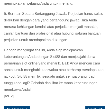
meningkatkan peluang Anda untuk menang.
5. Bermain Secara Bertanggung Jawab: Perjudian harus selalu
dilakukan dengan cara yang bertanggung jawab. Jika Anda
merasa kehilangan kendali atau perjudian menjadi masalah,
carilah bantuan dari profesional atau hubungi saluran bantuan
perjudian untuk mendapatkan dukungan.
Dengan mengingat tips ini, Anda siap melepaskan
keberuntungan Anda dengan Slot88 dan menjelajahi dunia
permainan slot online yang menarik. Baik Anda mencari cara
santai untuk menghabiskan waktu atau berharap mendapatkan
jackpot, Slot88 memiliki sesuatu untuk semua orang. Jadi
tunggu apa lagi? Cobalah dan lihat ke mana keberuntungan
membawa Anda!
[ad_2]
Post