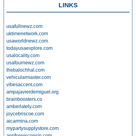
LINKS
usafullnewz.com
uktimenetwork.com
usaworldnewz.com
todayusaexplore.com
usalocality.com
usafournewz.com
thebalochhal.com
vehicularmaster.com
vibesaccent.com
ampajavierdemiguel.org
brainboosters.co
amberlately.com
joycebriscoe.com
aicarmina.com
mypartysupplystore.com
annforwisconsin.com