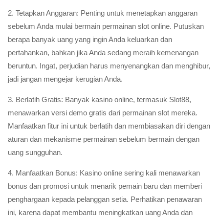
2. Tetapkan Anggaran: Penting untuk menetapkan anggaran
sebelum Anda mulai bermain permainan slot online. Putuskan
berapa banyak uang yang ingin Anda keluarkan dan
pertahankan, bahkan jika Anda sedang meraih kemenangan
beruntun. Ingat, perjudian harus menyenangkan dan menghibur,
jadi jangan mengejar kerugian Anda.
3. Berlatih Gratis: Banyak kasino online, termasuk Slot88,
menawarkan versi demo gratis dari permainan slot mereka.
Manfaatkan fitur ini untuk berlatih dan membiasakan diri dengan
aturan dan mekanisme permainan sebelum bermain dengan
uang sungguhan.
4. Manfaatkan Bonus: Kasino online sering kali menawarkan
bonus dan promosi untuk menarik pemain baru dan memberi
penghargaan kepada pelanggan setia. Perhatikan penawaran
ini, karena dapat membantu meningkatkan uang Anda dan