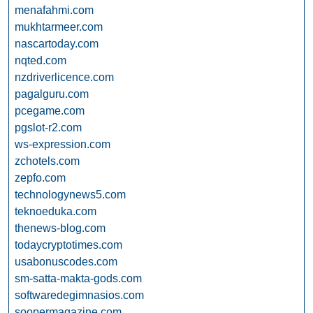
menafahmi.com
mukhtarmeer.com
nascartoday.com
nqted.com
nzdriverlicence.com
pagalguru.com
pcegame.com
pgslot-r2.com
ws-expression.com
zchotels.com
zepfo.com
technologynews5.com
teknoeduka.com
thenews-blog.com
todaycryptotimes.com
usabonuscodes.com
sm-satta-makta-gods.com
softwaredegimnasios.com
soopermagazine.com