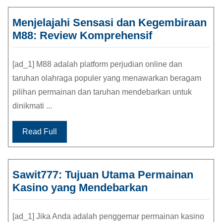
Menjelajahi Sensasi dan Kegembiraan
Menjelajahi
M88: Review Komprehensif
Sensasi
dan
[ad_1] M88 adalah platform perjudian online dan
Kegembiraan
taruhan olahraga populer yang menawarkan beragam
M88:
pilihan permainan dan taruhan mendebarkan untuk
Review
dinikmati ...
Komprehensi
Read Full
Sawit777: Tujuan Utama Permainan
Sawit777:
Kasino yang Mendebarkan
Tujuan
Utama
[ad_1] Jika Anda adalah penggemar permainan kasino