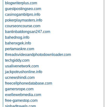
blogwriterplus.com
guestpostingseo.com
casinogambitpro.info
pokerplaymasters.info
courseoncourse.com
bantinbatdongsan247.com
bahednog.info
bahenxgek.info
pertamaskre.com
threadsvideoandphotodownloader.com
techgiddy.com
usalivenetwork.com
jackpotrushonline.info
ucnewshindi.com
freecellphonedatabase.com
gamersrope.com
exellewebmedia.com
free-gamestop.com
sinbadtravels.com