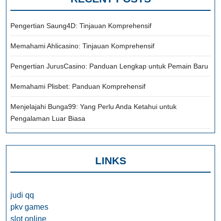
Pengertian Saung4D: Tinjauan Komprehensif
Memahami Ahlicasino: Tinjauan Komprehensif
Pengertian JurusCasino: Panduan Lengkap untuk Pemain Baru
Memahami Plisbet: Panduan Komprehensif
Menjelajahi Bunga99: Yang Perlu Anda Ketahui untuk
Pengalaman Luar Biasa
LINKS
judi qq
pkv games
slot online