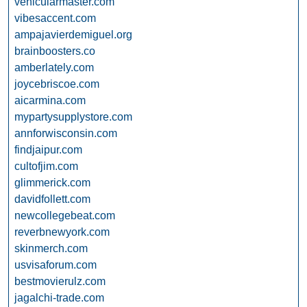
vehicularmaster.com
vibesaccent.com
ampajavierdemiguel.org
brainboosters.co
amberlately.com
joycebriscoe.com
aicarmina.com
mypartysupplystore.com
annforwisconsin.com
findjaipur.com
cultofjim.com
glimmerick.com
davidfollett.com
newcollegebeat.com
reverbnewyork.com
skinmerch.com
usvisaforum.com
bestmovierulz.com
jagalchi-trade.com