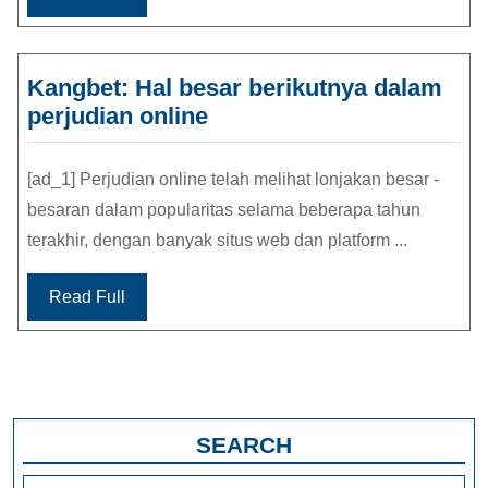
kont
unik
mer
Kangbet: Hal besar berikutnya dalam
Kangbet:
perjudian online
Hal
besar
[ad_1] Perjudian online telah melihat lonjakan besar -
berikutnya
besaran dalam popularitas selama beberapa tahun
dalam
terakhir, dengan banyak situs web dan platform ...
perjudian
online
Read Full
SEARCH