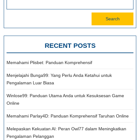
Search
RECENT POSTS
Memahami Plisbet: Panduan Komprehensif
Menjelajahi Bunga99: Yang Perlu Anda Ketahui untuk
Pengalaman Luar Biasa
Winlose99: Panduan Utama Anda untuk Kesuksesan Game
Online
Memahami Parlay4D: Panduan Komprehensif Taruhan Online
Melepaskan Kekuatan AI: Peran Owl77 dalam Meningkatkan
Pengalaman Pelanggan