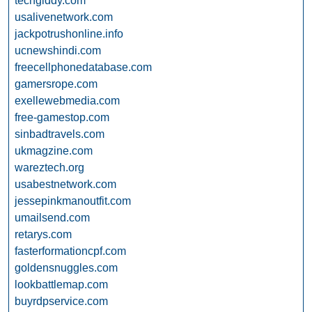
techgiddy.com
usalivenetwork.com
jackpotrushonline.info
ucnewshindi.com
freecellphonedatabase.com
gamersrope.com
exellewebmedia.com
free-gamestop.com
sinbadtravels.com
ukmagzine.com
wareztech.org
usabestnetwork.com
jessepinkmanoutfit.com
umailsend.com
retarys.com
fasterformationcpf.com
goldensnuggles.com
lookbattlemap.com
buyrdpservice.com