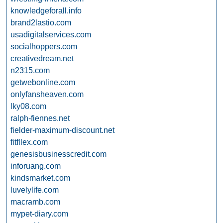
knowledgeforall.info
brand2lastio.com
usadigitalservices.com
socialhoppers.com
creativedream.net
n2315.com
getwebonline.com
onlyfansheaven.com
lky08.com
ralph-fiennes.net
fielder-maximum-discount.net
fitfllex.com
genesisbusinesscredit.com
inforuang.com
kindsmarket.com
luvelylife.com
macramb.com
mypet-diary.com