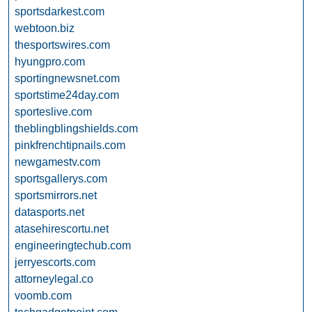
sportsdarkest.com
webtoon.biz
thesportswires.com
hyungpro.com
sportingnewsnet.com
sportstime24day.com
sporteslive.com
theblingblingshields.com
pinkfrenchtipnails.com
newgamestv.com
sportsgallerys.com
sportsmirrors.net
datasports.net
atasehirescortu.net
engineeringtechub.com
jerryescorts.com
attorneylegal.co
voomb.com