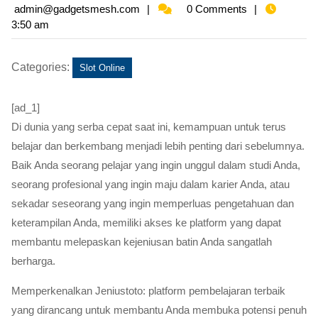
18,
admin@gadgetsmesh.com
admin@gadgetsmesh.com
0 Comments
2024
3:50 am
Categories:
Slot Online
[ad_1]
Di dunia yang serba cepat saat ini, kemampuan untuk terus
belajar dan berkembang menjadi lebih penting dari sebelumnya.
Baik Anda seorang pelajar yang ingin unggul dalam studi Anda,
seorang profesional yang ingin maju dalam karier Anda, atau
sekadar seseorang yang ingin memperluas pengetahuan dan
keterampilan Anda, memiliki akses ke platform yang dapat
membantu melepaskan kejeniusan batin Anda sangatlah
berharga.
Memperkenalkan Jeniustoto: platform pembelajaran terbaik
yang dirancang untuk membantu Anda membuka potensi penuh