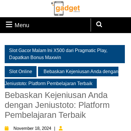
Skip
to
content
Menu
Menu
Search
for:
Slot Gacor Malam Ini X500 dari Pragmatic Play,
Dapatkan Bonus Maxwin
Slot Online
Bebaskan Kejeniusan Anda dengan
Jeniustoto: Platform Pembelajaran Terbaik
Bebaskan Kejeniusan Anda
dengan Jeniustoto: Platform
Pembelajaran Terbaik
November
November 18, 2024