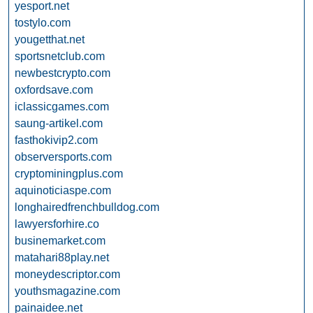
yesport.net
tostylo.com
yougetthat.net
sportsnetclub.com
newbestcrypto.com
oxfordsave.com
iclassicgames.com
saung-artikel.com
fasthokivip2.com
observersports.com
cryptominingplus.com
aquinoticiaspe.com
longhairedfrenchbulldog.com
lawyersforhire.co
businemarket.com
matahari88play.net
moneydescriptor.com
youthsmagazine.com
painaidee.net