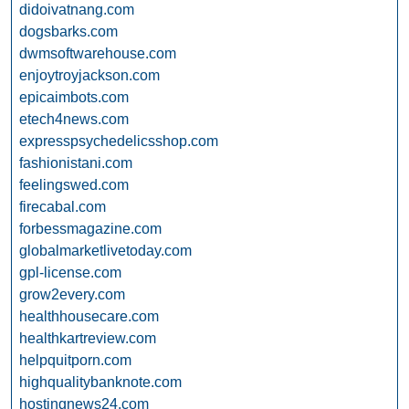
didoivatnang.com
dogsbarks.com
dwmsoftwarehouse.com
enjoytroyjackson.com
epicaimbots.com
etech4news.com
expresspsychedelicsshop.com
fashionistani.com
feelingswed.com
firecabal.com
forbessmagazine.com
globalmarketlivetoday.com
gpl-license.com
grow2every.com
healthhousecare.com
healthkartreview.com
helpquitporn.com
highqualitybanknote.com
hostingnews24.com