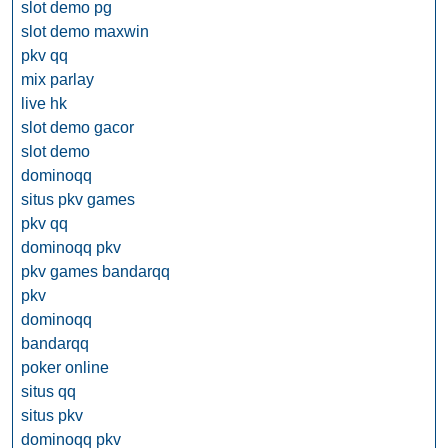
slot demo pg
slot demo maxwin
pkv qq
mix parlay
live hk
slot demo gacor
slot demo
dominoqq
situs pkv games
pkv qq
dominoqq pkv
pkv games bandarqq
pkv
dominoqq
bandarqq
poker online
situs qq
situs pkv
dominoqq pkv