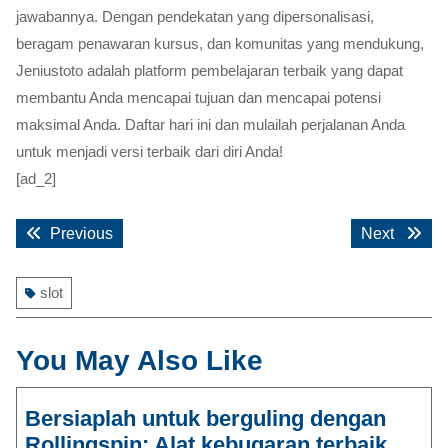
jawabannya. Dengan pendekatan yang dipersonalisasi,
beragam penawaran kursus, dan komunitas yang mendukung,
Jeniustoto adalah platform pembelajaran terbaik yang dapat
membantu Anda mencapai tujuan dan mencapai potensi
maksimal Anda. Daftar hari ini dan mulailah perjalanan Anda
untuk menjadi versi terbaik dari diri Anda!
[ad_2]
Post
Previous
Next
Previous
Next
navigation
post:
post:
slot
You May Also Like
Bersiaplah untuk berguling dengan
Bersi
Rollingspin: Alat kebugaran terbaik