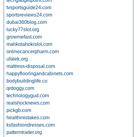
techgadgetpoint.com
tvsportsguide24.com
sportsreviews24.com
dubai360blog.com
lucky77slot.org
growmefast.com
mahkotahokislot.com
onlinecancerpharm.com
ufalek.org
mattress-disposal.com
happyflooringandcabinets.com
bodybuildinglife.co
qrdoggy.com
technologygud.com
realshocknews.com
pickgb.com
healthmistakes.com
ksfashiondresses.com
patterntrader.org