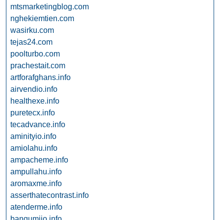
mtsmarketingblog.com
nghekiemtien.com
wasirku.com
tejas24.com
poolturbo.com
prachestait.com
artforafghans.info
airvendio.info
healthexe.info
puretecx.info
tecadvance.info
aminityio.info
amiolahu.info
ampacheme.info
ampullahu.info
aromaxme.info
asserthatecontrast.info
atenderme.info
bangumiio.info