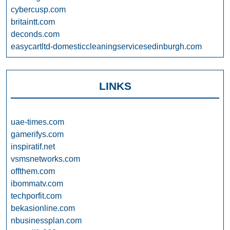
cybercusp.com
britaintt.com
deconds.com
easycartltd-domesticcleaningservicesedinburgh.com
LINKS
uae-times.com
gamerifys.com
inspiratif.net
vsmsnetworks.com
offthem.com
ibommatv.com
techporfit.com
bekasionline.com
nbusinessplan.com