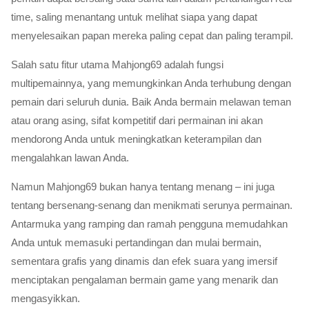
time, saling menantang untuk melihat siapa yang dapat
menyelesaikan papan mereka paling cepat dan paling terampil.
Salah satu fitur utama Mahjong69 adalah fungsi
multipemainnya, yang memungkinkan Anda terhubung dengan
pemain dari seluruh dunia. Baik Anda bermain melawan teman
atau orang asing, sifat kompetitif dari permainan ini akan
mendorong Anda untuk meningkatkan keterampilan dan
mengalahkan lawan Anda.
Namun Mahjong69 bukan hanya tentang menang – ini juga
tentang bersenang-senang dan menikmati serunya permainan.
Antarmuka yang ramping dan ramah pengguna memudahkan
Anda untuk memasuki pertandingan dan mulai bermain,
sementara grafis yang dinamis dan efek suara yang imersif
menciptakan pengalaman bermain game yang menarik dan
mengasyikkan.