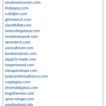
annforwisconsin.com
findjaipur.com
cultofjim.com
glimmerick.com
davidfollett.com
newcollegebeat.com
reverbnewyork.com
skinmerch.com
usvisaforum.com
bestmovierulz.com
jagalchi-trade.com
loopersound.com
minapenelope.com
justicereformalliance.com
cryptoglax.com
ohiohobbyplus.com
bogothemes.com
ajino-mingei.com
yourfreehost.info