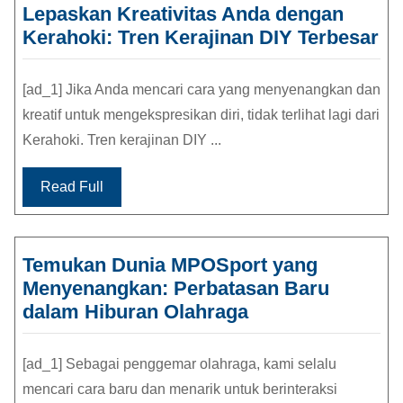
Lepaskan Kreativitas Anda dengan
Le
Kerahoki: Tren Kerajinan DIY Terbesar
Kr
An
[ad_1] Jika Anda mencari cara yang menyenangkan dan
de
kreatif untuk mengekspresikan diri, tidak terlihat lagi dari
Ke
Kerahoki. Tren kerajinan DIY ...
Tr
Ke
Read Full
DI
Te
Temukan Dunia MPOSport yang
Menyenangkan: Perbatasan Baru
Temukan
dalam Hiburan Olahraga
Dunia
MPOSport
[ad_1] Sebagai penggemar olahraga, kami selalu
yang
mencari cara baru dan menarik untuk berinteraksi