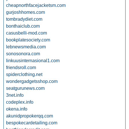
cheapnorthfacejacketsm.com
gurjoshhomes.com
tombradydiet.com
bonthaiclub.com
casusbelli-mod.com
bookplatesociety.com
lebnewsmedia.com
sonosonora.com
linkuusinternasional1.com
friendsroll.com
spiderclothing.net
wondergadgetsshop.com
seatgurunews.com
3net.info
codeplex.info
okena.info
akunidpropokerqq.com
bespokecardetailing.com