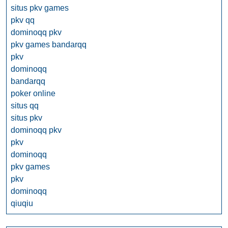
situs pkv games
pkv qq
dominoqq pkv
pkv games bandarqq
pkv
dominoqq
bandarqq
poker online
situs qq
situs pkv
dominoqq pkv
pkv
dominoqq
pkv games
pkv
dominoqq
qiuqiu