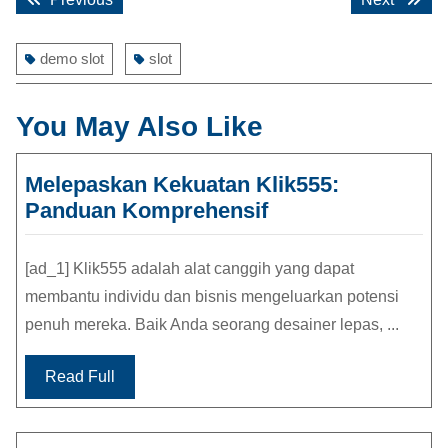
navigation
post:
post:
demo slot
slot
You May Also Like
Melepaskan Kekuatan Klik555:
Melepaskan
Panduan Komprehensif
Kekuatan
Klik555:
[ad_1] Klik555 adalah alat canggih yang dapat
Panduan
membantu individu dan bisnis mengeluarkan potensi
Komprehensif
penuh mereka. Baik Anda seorang desainer lepas, ...
Read Full