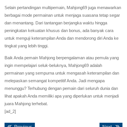
Selain pertandingan multipemain, Mahjong69 juga menawarkan
berbagai mode permainan untuk menjaga suasana tetap segar
dan menantang. Dari tantangan berjangka waktu hingga
peningkatan kekuatan khusus dan bonus, ada banyak cara
untuk menguji keterampilan Anda dan mendorong diri Anda ke
tingkat yang lebih tinggi.
Baik Anda pemain Mahjong berpengalaman atau pemula yang
ingin mempelajari seluk-beluknya, Mahjong69 adalah
permainan yang sempurna untuk mengasah keterampilan dan
melepaskan semangat kompetitif Anda. Jadi mengapa
menunggu? Terhubung dengan pemain dari seluruh dunia dan
lihat apakah Anda memiliki apa yang diperlukan untuk menjadi
juara Mahjong terhebat.
[ad_2]
Post
Previous
Next
Previous
Next