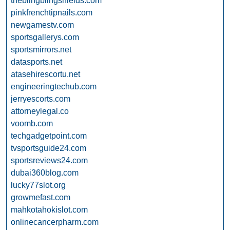
theblingblingshields.com
pinkfrenchtipnails.com
newgamestv.com
sportsgallerys.com
sportsmirrors.net
datasports.net
atasehirescortu.net
engineeringtechub.com
jerryescorts.com
attorneylegal.co
voomb.com
techgadgetpoint.com
tvsportsguide24.com
sportsreviews24.com
dubai360blog.com
lucky77slot.org
growmefast.com
mahkotahokislot.com
onlinecancerpharm.com