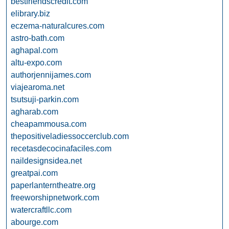
bestfriendscredit.com
elibrary.biz
eczema-naturalcures.com
astro-bath.com
aghapal.com
altu-expo.com
authorjennijames.com
viajearoma.net
tsutsuji-parkin.com
agharab.com
cheapammousa.com
thepositiveladiessoccerclub.com
recetasdecocinafaciles.com
naildesignsidea.net
greatpai.com
paperlanterntheatre.org
freeworshipnetwork.com
watercraftllc.com
abourge.com