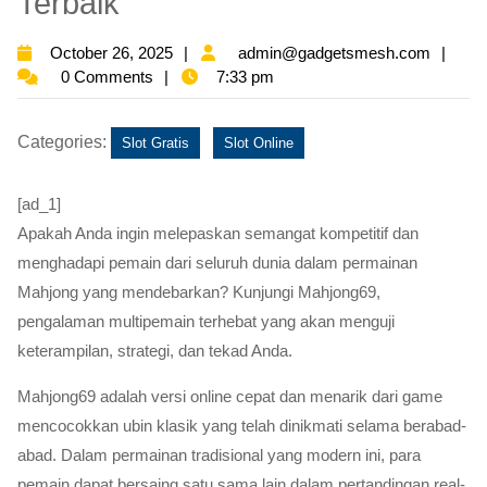
Terbaik
October
adm
October 26, 2025
admin@gadgetsmesh.com
26,
0 Comments
7:33 pm
2025
Categories:
Slot Gratis
Slot Online
[ad_1]
Apakah Anda ingin melepaskan semangat kompetitif dan
menghadapi pemain dari seluruh dunia dalam permainan
Mahjong yang mendebarkan? Kunjungi Mahjong69,
pengalaman multipemain terhebat yang akan menguji
keterampilan, strategi, dan tekad Anda.
Mahjong69 adalah versi online cepat dan menarik dari game
mencocokkan ubin klasik yang telah dinikmati selama berabad-
abad. Dalam permainan tradisional yang modern ini, para
pemain dapat bersaing satu sama lain dalam pertandingan real-