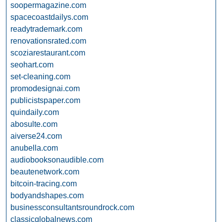
soopermagazine.com
spacecoastdailys.com
readytrademark.com
renovationsrated.com
scoziarestaurant.com
seohart.com
set-cleaning.com
promodesignai.com
publicistspaper.com
quindaily.com
abosulte.com
aiverse24.com
anubella.com
audiobooksonaudible.com
beautenetwork.com
bitcoin-tracing.com
bodyandshapes.com
businessconsultantsroundrock.com
classicglobalnews.com