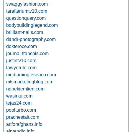
swaggyfashion.com
taraftariumtv10.com
questionquery.com
bodybuildinglegend.com
brilliant-nails.com
dandr-photography.com
dokteroce.com
journal-francais.com
justintv10.com
lawyerule.com
mediamingleseaco.com
mtsmarketingblog.com
nghekiemtien.com
wasirku.com
tejas24.com
poolturbo.com
prachestait.com
artforafghans.info
airvendio.info