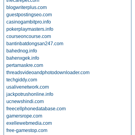
thecarepet.com
blogwriterplus.com
guestpostingseo.com
casinogambitpro.info
pokerplaymasters.info
courseoncourse.com
bantinbatdongsan247.com
bahednog.info
bahenxgek.info
pertamaskre.com
threadsvideoandphotodownloader.com
techgiddy.com
usalivenetwork.com
jackpotrushonline.info
ucnewshindi.com
freecellphonedatabase.com
gamersrope.com
exellewebmedia.com
free-gamestop.com