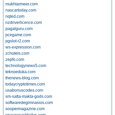
mukhtarmeer.com
nascartoday.com
nqted.com
nzdriverlicence.com
pagalguru.com
pcegame.com
pgslot-r2.com
ws-expression.com
zchotels.com
zepfo.com
technologynews5.com
teknoeduka.com
thenews-blog.com
todaycryptotimes.com
usabonuscodes.com
sm-satta-makta-gods.com
softwaredegimnasios.com
soopermagazine.com
spacecoastdailys.com