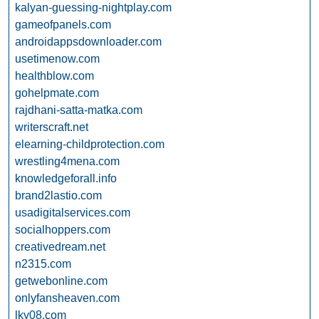
kalyan-guessing-nightplay.com
gameofpanels.com
androidappsdownloader.com
usetimenow.com
healthblow.com
gohelpmate.com
rajdhani-satta-matka.com
writerscraft.net
elearning-childprotection.com
wrestling4mena.com
knowledgeforall.info
brand2lastio.com
usadigitalservices.com
socialhoppers.com
creativedream.net
n2315.com
getwebonline.com
onlyfansheaven.com
lky08.com