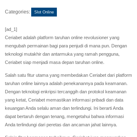
Categories:
Slot Online
[ad_1]
Ceriabet adalah platform taruhan online revolusioner yang
mengubah permainan bagi para penjudi di mana pun. Dengan
teknologi mutakhir dan antarmuka yang ramah pengguna,
Ceriabet siap menjadi masa depan taruhan online.
Salah satu fitur utama yang membedakan Ceriabet dari platform
taruhan online lainnya adalah penekanannya pada keamanan.
Dengan teknologi enkripsi tercanggih dan protokol keamanan
yang ketat, Ceriabet memastikan informasi pribadi dan data
keuangan Anda selalu aman dan terlindungi. Ini berarti Anda
dapat bertaruh dengan tenang, mengetahui bahwa informasi
Anda terlindungi dari peretas dan ancaman jahat lainnya.