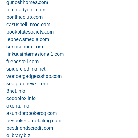
gurjoshhomes.com
tombradydiet.com
bonthaiclub.com
casusbelli-mod.com
bookplatesociety.com
lebnewsmedia.com
sonosonora.com
linkuusinternasional1.com
friendsroll.com
spiderclothing.net
wondergadgetsshop.com
seatgurunews.com
3net.info
codeplex.info
okena.info
akunidpropokerqq.com
bespokecardetailing.com
bestfriendscredit.com
elibrary.biz