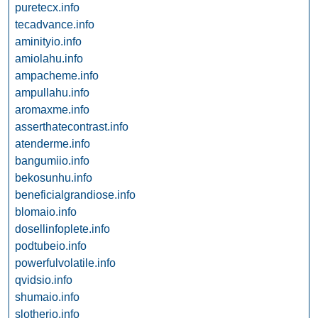
puretecx.info
tecadvance.info
aminityio.info
amiolahu.info
ampacheme.info
ampullahu.info
aromaxme.info
asserthatecontrast.info
atenderme.info
bangumiio.info
bekosunhu.info
beneficialgrandiose.info
blomaio.info
dosellinfoplete.info
podtubeio.info
powerfulvolatile.info
qvidsio.info
shumaio.info
slotherio.info