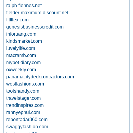
ralph-fiennes.net
fielder-maximum-discount.net
fitfllex.com
genesisbusinesscredit.com
inforuang.com
kindsmarket.com
luvelylife.com
macramb.com
mypet-diary.com
oxweekly.com
panamacitydeckcontractors.com
westfashions.com
toolshandy.com
travelstager.com
trendinspires.com
rannyephul.com
reportradar360.com
swaggyfashion.com