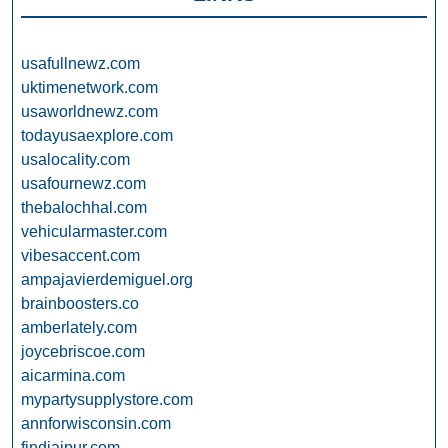
usafullnewz.com
uktimenetwork.com
usaworldnewz.com
todayusaexplore.com
usalocality.com
usafournewz.com
thebalochhal.com
vehicularmaster.com
vibesaccent.com
ampajavierdemiguel.org
brainboosters.co
amberlately.com
joycebriscoe.com
aicarmina.com
mypartysupplystore.com
annforwisconsin.com
findjaipur.com