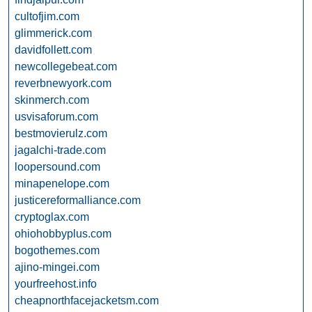
cultofjim.com
glimmerick.com
davidfollett.com
newcollegebeat.com
reverbnewyork.com
skinmerch.com
usvisaforum.com
bestmovierulz.com
jagalchi-trade.com
loopersound.com
minapenelope.com
justicereformalliance.com
cryptoglax.com
ohiohobbyplus.com
bogothemes.com
ajino-mingei.com
yourfreehost.info
cheapnorthfacejacketsm.com