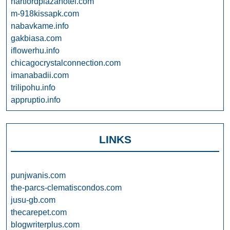
hartfordplazahotel.com
m-918kissapk.com
nabavkame.info
gakbiasa.com
iflowerhu.info
chicagocrystalconnection.com
imanabadii.com
trilipohu.info
appruptio.info
LINKS
punjwanis.com
the-parcs-clematiscondos.com
jusu-gb.com
thecarepet.com
blogwriterplus.com