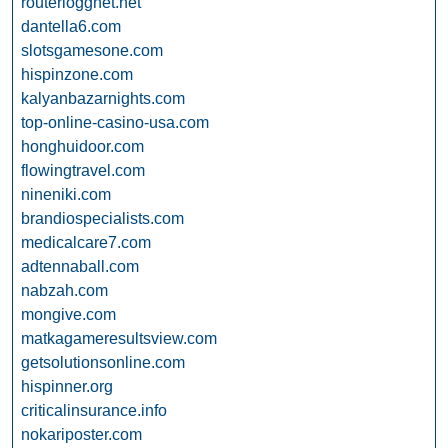
routerloggnet.net
dantella6.com
slotsgamesone.com
hispinzone.com
kalyanbazarnights.com
top-online-casino-usa.com
honghuidoor.com
flowingtravel.com
nineniki.com
brandiospecialists.com
medicalcare7.com
adtennaball.com
nabzah.com
mongive.com
matkagameresultsview.com
getsolutionsonline.com
hispinner.org
criticalinsurance.info
nokariposter.com