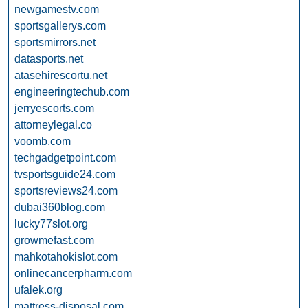
newgamestv.com
sportsgallerys.com
sportsmirrors.net
datasports.net
atasehirescortu.net
engineeringtechub.com
jerryescorts.com
attorneylegal.co
voomb.com
techgadgetpoint.com
tvsportsguide24.com
sportsreviews24.com
dubai360blog.com
lucky77slot.org
growmefast.com
mahkotahokislot.com
onlinecancerpharm.com
ufalek.org
mattress-disposal.com