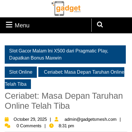
Skip
to
content
Menu
Menu
Search
for:
Slot Gacor Malam Ini X500 dari Pragmatic Play,
Dapatkan Bonus Maxwin
Slot Online
Ceriabet: Masa Depan Taruhan Online
Telah Tiba
Ceriabet: Masa Depan Taruhan
Online Telah Tiba
October
adm
October 29, 2025
admin@gadgetsmesh.com
29,
0 Comments
8:31 pm
2025