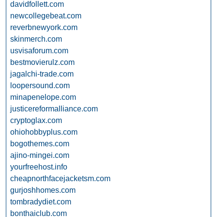
davidfollett.com
newcollegebeat.com
reverbnewyork.com
skinmerch.com
usvisaforum.com
bestmovierulz.com
jagalchi-trade.com
loopersound.com
minapenelope.com
justicereformalliance.com
cryptoglax.com
ohiohobbyplus.com
bogothemes.com
ajino-mingei.com
yourfreehost.info
cheapnorthfacejacketsm.com
gurjoshhomes.com
tombradydiet.com
bonthaiclub.com