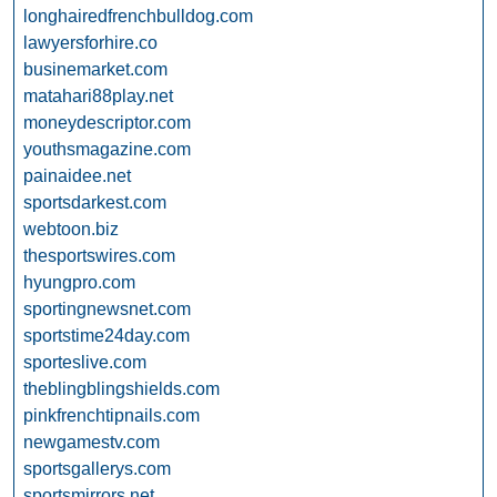
longhairedfrenchbulldog.com
lawyersforhire.co
businemarket.com
matahari88play.net
moneydescriptor.com
youthsmagazine.com
painaidee.net
sportsdarkest.com
webtoon.biz
thesportswires.com
hyungpro.com
sportingnewsnet.com
sportstime24day.com
sporteslive.com
theblingblingshields.com
pinkfrenchtipnails.com
newgamestv.com
sportsgallerys.com
sportsmirrors.net