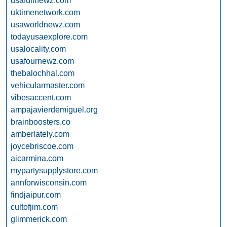
usafullnewz.com
uktimenetwork.com
usaworldnewz.com
todayusaexplore.com
usalocality.com
usafournewz.com
thebalochhal.com
vehicularmaster.com
vibesaccent.com
ampajavierdemiguel.org
brainboosters.co
amberlately.com
joycebriscoe.com
aicarmina.com
mypartysupplystore.com
annforwisconsin.com
findjaipur.com
cultofjim.com
glimmerick.com