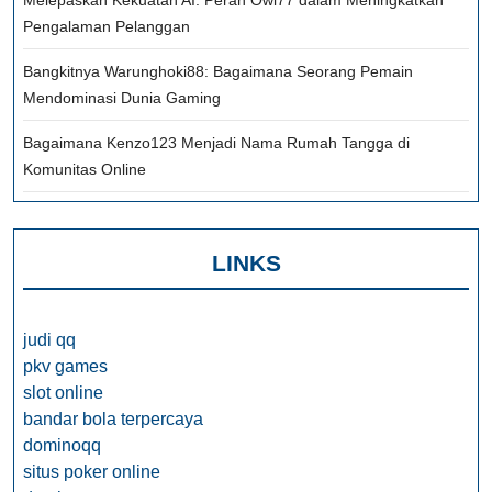
Melepaskan Kekuatan AI: Peran Owl77 dalam Meningkatkan
Pengalaman Pelanggan
Bangkitnya Warunghoki88: Bagaimana Seorang Pemain
Mendominasi Dunia Gaming
Bagaimana Kenzo123 Menjadi Nama Rumah Tangga di
Komunitas Online
LINKS
judi qq
pkv games
slot online
bandar bola terpercaya
dominoqq
situs poker online