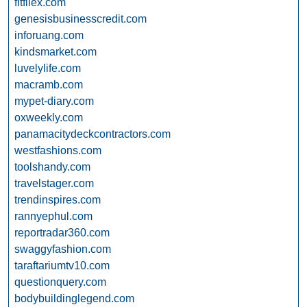
fitfllex.com
genesisbusinesscredit.com
inforuang.com
kindsmarket.com
luvelylife.com
macramb.com
mypet-diary.com
oxweekly.com
panamacitydeckcontractors.com
westfashions.com
toolshandy.com
travelstager.com
trendinspires.com
rannyephul.com
reportradar360.com
swaggyfashion.com
taraftariumtv10.com
questionquery.com
bodybuildinglegend.com