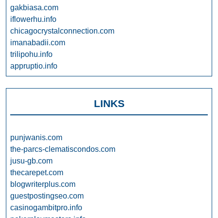
gakbiasa.com
iflowerhu.info
chicagocrystalconnection.com
imanabadii.com
trilipohu.info
appruptio.info
LINKS
punjwanis.com
the-parcs-clematiscondos.com
jusu-gb.com
thecarepet.com
blogwriterplus.com
guestpostingseo.com
casinogambitpro.info