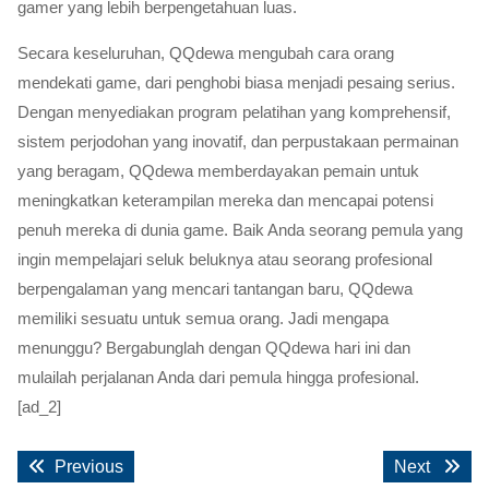
gamer yang lebih berpengetahuan luas.
Secara keseluruhan, QQdewa mengubah cara orang
mendekati game, dari penghobi biasa menjadi pesaing serius.
Dengan menyediakan program pelatihan yang komprehensif,
sistem perjodohan yang inovatif, dan perpustakaan permainan
yang beragam, QQdewa memberdayakan pemain untuk
meningkatkan keterampilan mereka dan mencapai potensi
penuh mereka di dunia game. Baik Anda seorang pemula yang
ingin mempelajari seluk beluknya atau seorang profesional
berpengalaman yang mencari tantangan baru, QQdewa
memiliki sesuatu untuk semua orang. Jadi mengapa
menunggu? Bergabunglah dengan QQdewa hari ini dan
mulailah perjalanan Anda dari pemula hingga profesional.
[ad_2]
Post
Previous
Next
Previous
Next
navigation