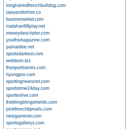
longhairedfrenchbulldog.com
lawyersforhire.co
businemarket.com
matahari88play.net
moneydescriptor.com
youthsmagazine.com
painaidee.net
sportsdarkest.com
webtoon.biz
thesportswires.com
hyungpro.com
sportingnewsnet.com
sportstime24day.com
sporteslive.com
theblingblingshields.com
pinkfrenchtipnails.com
newgamestv.com
sportsgallerys.com