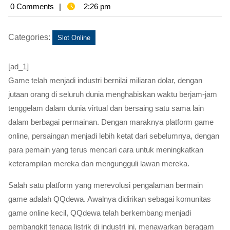
6,
0 Comments
2:26 pm
2026
Categories:
Slot Online
[ad_1]
Game telah menjadi industri bernilai miliaran dolar, dengan
jutaan orang di seluruh dunia menghabiskan waktu berjam-jam
tenggelam dalam dunia virtual dan bersaing satu sama lain
dalam berbagai permainan. Dengan maraknya platform game
online, persaingan menjadi lebih ketat dari sebelumnya, dengan
para pemain yang terus mencari cara untuk meningkatkan
keterampilan mereka dan mengungguli lawan mereka.
Salah satu platform yang merevolusi pengalaman bermain
game adalah QQdewa. Awalnya didirikan sebagai komunitas
game online kecil, QQdewa telah berkembang menjadi
pembangkit tenaga listrik di industri ini, menawarkan beragam