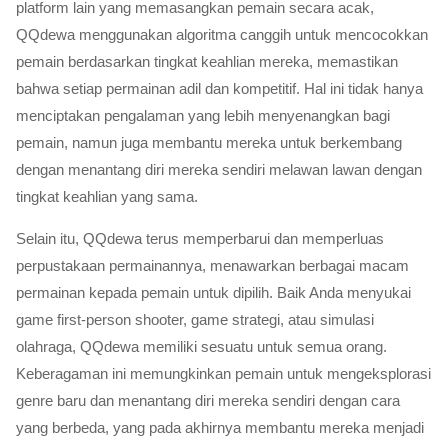
platform lain yang memasangkan pemain secara acak,
QQdewa menggunakan algoritma canggih untuk mencocokkan
pemain berdasarkan tingkat keahlian mereka, memastikan
bahwa setiap permainan adil dan kompetitif. Hal ini tidak hanya
menciptakan pengalaman yang lebih menyenangkan bagi
pemain, namun juga membantu mereka untuk berkembang
dengan menantang diri mereka sendiri melawan lawan dengan
tingkat keahlian yang sama.
Selain itu, QQdewa terus memperbarui dan memperluas
perpustakaan permainannya, menawarkan berbagai macam
permainan kepada pemain untuk dipilih. Baik Anda menyukai
game first-person shooter, game strategi, atau simulasi
olahraga, QQdewa memiliki sesuatu untuk semua orang.
Keberagaman ini memungkinkan pemain untuk mengeksplorasi
genre baru dan menantang diri mereka sendiri dengan cara
yang berbeda, yang pada akhirnya membantu mereka menjadi