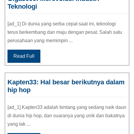
Giga5000:
Teknologi
Merevolusi
Industri
[ad_1] Di dunia yang serba cepat saat ini, teknologi
Teknologi
terus berkembang dan maju dengan pesat. Salah satu
perusahaan yang memimpin ...
Read Full
Kapten33: Hal besar berikutnya dalam
Kapten33:
hip hop
Hal
besar
[ad_1] Kapten33 adalah bintang yang sedang naik daun
berikutnya
di dunia hip hop, dan suaranya yang unik dan bakatnya
dalam
yang tak ...
hip