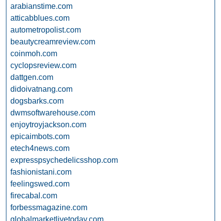
arabianstime.com
atticabblues.com
autometropolist.com
beautycreamreview.com
coinmoh.com
cyclopsreview.com
dattgen.com
didoivatnang.com
dogsbarks.com
dwmsoftwarehouse.com
enjoytroyjackson.com
epicaimbots.com
etech4news.com
expresspsychedelicsshop.com
fashionistani.com
feelingswed.com
firecabal.com
forbessmagazine.com
globalmarketlivetoday.com