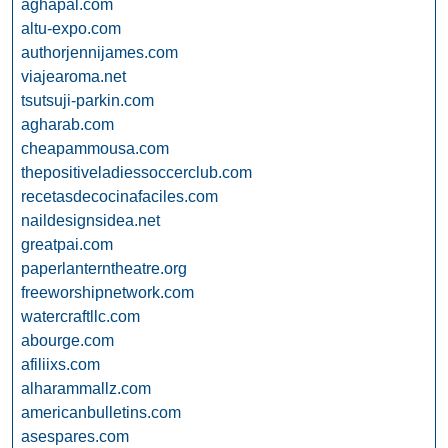
aghapal.com
altu-expo.com
authorjennijames.com
viajearoma.net
tsutsuji-parkin.com
agharab.com
cheapammousa.com
thepositiveladiessoccerclub.com
recetasdecocinafaciles.com
naildesignsidea.net
greatpai.com
paperlanterntheatre.org
freeworshipnetwork.com
watercraftllc.com
abourge.com
afiliixs.com
alharammallz.com
americanbulletins.com
asespares.com