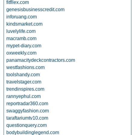
fitfllex.com
genesisbusinesscredit.com
inforuang.com
kindsmarket.com
luvelylife.com
macramb.com
mypet-diary.com
oxweekly.com
panamacitydeckcontractors.com
westfashions.com
toolshandy.com
travelstager.com
trendinspires.com
rannyephul.com
reportradar360.com
swaggyfashion.com
taraftariumtv10.com
questionquery.com
bodybuildinglegend.com