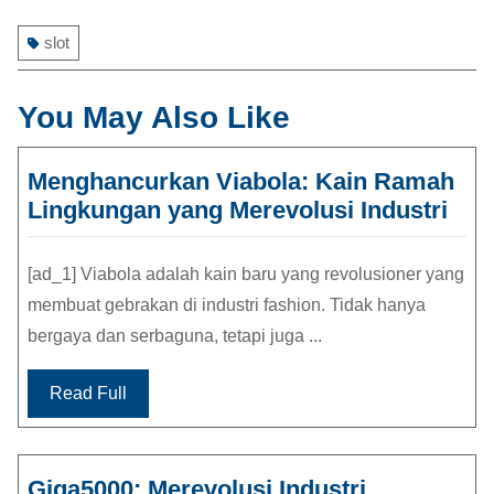
post:
post:
slot
You May Also Like
Menghancurkan Viabola: Kain Ramah
Men
Lingkungan yang Merevolusi Industri
Viab
Kai
[ad_1] Viabola adalah kain baru yang revolusioner yang
Ra
membuat gebrakan di industri fashion. Tidak hanya
Lin
bergaya dan serbaguna, tetapi juga ...
yan
Mer
Read Full
Indu
Giga5000: Merevolusi Industri