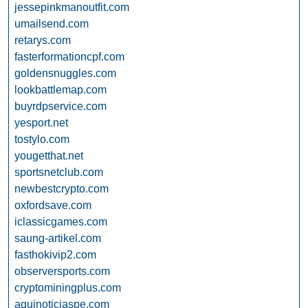
jessepinkmanoutfit.com
umailsend.com
retarys.com
fasterformationcpf.com
goldensnuggles.com
lookbattlemap.com
buyrdpservice.com
yesport.net
tostylo.com
yougetthat.net
sportsnetclub.com
newbestcrypto.com
oxfordsave.com
iclassicgames.com
saung-artikel.com
fasthokivip2.com
observersports.com
cryptominingplus.com
aquinoticiaspe.com