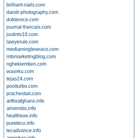
brilliant-nails.com
dandr-photography.com
dokteroce.com
journal-francais.com
justintv10.com
lawyerule.com
mediamingleseaco.com
mtsmarketingblog.com
nghekiemtien.com
wasirku.com
tejas24.com
poolturbo.com
prachestait.com
artforafghans.info
airvendio.info
healthexe.info
puretecx.info
tecadvance.info
aminityio.info