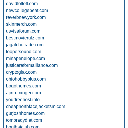
davidfollett.com
newcollegebeat.com
reverbnewyork.com
skinmerch.com
usvisaforum.com
bestmovierulz.com
jagalchi-trade.com
loopersound.com
minapenelope.com
justicereformalliance.com
cryptoglax.com
ohiohobbyplus.com
bogothemes.com
ajino-mingei.com
yourfreehost.info
cheapnorthfacejacketsm.com
gurjoshhomes.com
tombradydiet.com
bonthaiclub.com