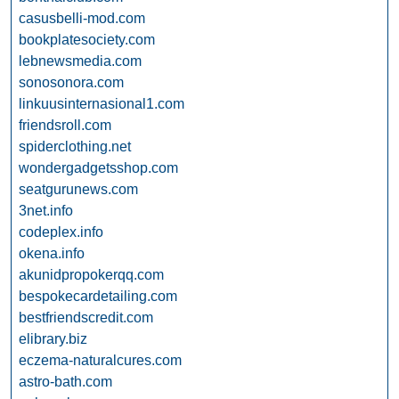
casusbelli-mod.com
bookplatesociety.com
lebnewsmedia.com
sonosonora.com
linkuusinternasional1.com
friendsroll.com
spiderclothing.net
wondergadgetsshop.com
seatgurunews.com
3net.info
codeplex.info
okena.info
akunidpropokerqq.com
bespokecardetailing.com
bestfriendscredit.com
elibrary.biz
eczema-naturalcures.com
astro-bath.com