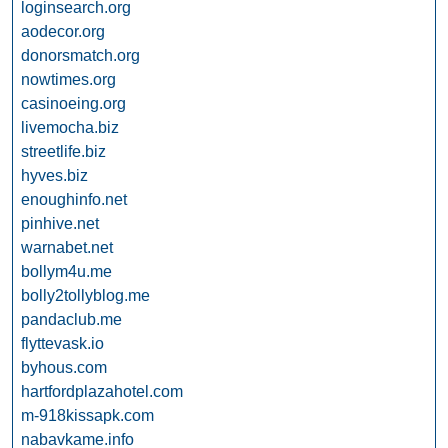
loginsearch.org
aodecor.org
donorsmatch.org
nowtimes.org
casinoeing.org
livemocha.biz
streetlife.biz
hyves.biz
enoughinfo.net
pinhive.net
warnabet.net
bollym4u.me
bolly2tollyblog.me
pandaclub.me
flyttevask.io
byhous.com
hartfordplazahotel.com
m-918kissapk.com
nabavkame.info