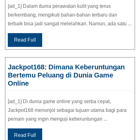
adalah
[ad_1] Dalam dunia perawatan kulit yang terus
Bahan
berkembang, mengikuti bahan-bahan terbaru dan
Baru
terbaik bisa jadi sangat melelahkan. Namun, ada satu ...
yang
Harus
Read Full
Dimiliki
dalam
Rutinitas
Jackpot168: Dimana Keberuntungan
Kecantikan
Bertemu Peluang di Dunia Game
Anda
Jackpot168:
Online
Dimana
Keberuntungan
[ad_1] Di dunia game online yang serba cepat,
Bertemu
Jackpot168 menonjol sebagai tujuan utama bagi para
Peluang
pemain yang ingin menguji keberuntungan ...
di
Dunia
Read Full
Game