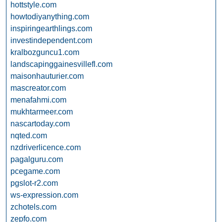
hottstyle.com
howtodiyanything.com
inspiringearthlings.com
investindependent.com
kralbozguncu1.com
landscapinggainesvillefl.com
maisonhauturier.com
mascreator.com
menafahmi.com
mukhtarmeer.com
nascartoday.com
nqted.com
nzdriverlicence.com
pagalguru.com
pcegame.com
pgslot-r2.com
ws-expression.com
zchotels.com
zepfo.com