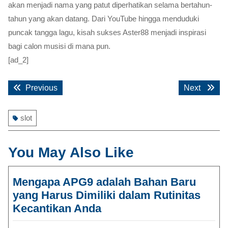
akan menjadi nama yang patut diperhatikan selama bertahun-
tahun yang akan datang. Dari YouTube hingga menduduki
puncak tangga lagu, kisah sukses Aster88 menjadi inspirasi
bagi calon musisi di mana pun.
[ad_2]
Post
Previous
Next
Previous
Next
navigation
post:
post:
slot
You May Also Like
Mengapa APG9 adalah Bahan Baru
yang Harus Dimiliki dalam Rutinitas
Mengapa
Kecantikan Anda
APG9