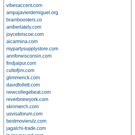
vibesaccent.com
ampajavierdemiguel.org
brainboosters.co
amberlately.com
joycebriscoe.com
aicarmina.com
mypartysupplystore.com
annforwisconsin.com
findjaipur.com
cultofjim.com
glimmerick.com
davidfollett.com
newcollegebeat.com
reverbnewyork.com
skinmerch.com
usvisaforum.com
bestmovierulz.com
jagalchi-trade.com