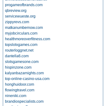
progameofbrands.com
qbreview.org
servicewueste.org
zippyrevs.com
matkanumbernow.com
myjobcirculars.com
healthmoreoverfitness.com
topslotxgames.com
routerloggnet.net
dantella6.com
slotsgamesone.com
hispinzone.com
kalyanbazarnights.com
top-online-casino-usa.com
honghuidoor.com
flowingtravel.com
nineniki.com
brandiospecialists.com