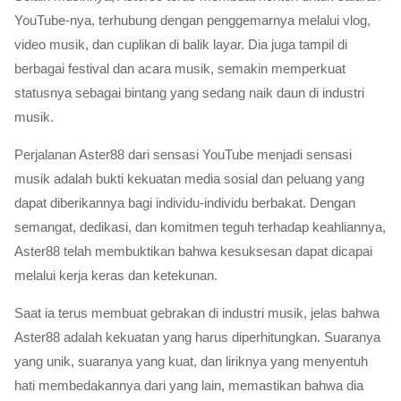
YouTube-nya, terhubung dengan penggemarnya melalui vlog,
video musik, dan cuplikan di balik layar. Dia juga tampil di
berbagai festival dan acara musik, semakin memperkuat
statusnya sebagai bintang yang sedang naik daun di industri
musik.
Perjalanan Aster88 dari sensasi YouTube menjadi sensasi
musik adalah bukti kekuatan media sosial dan peluang yang
dapat diberikannya bagi individu-individu berbakat. Dengan
semangat, dedikasi, dan komitmen teguh terhadap keahliannya,
Aster88 telah membuktikan bahwa kesuksesan dapat dicapai
melalui kerja keras dan ketekunan.
Saat ia terus membuat gebrakan di industri musik, jelas bahwa
Aster88 adalah kekuatan yang harus diperhitungkan. Suaranya
yang unik, suaranya yang kuat, dan liriknya yang menyentuh
hati membedakannya dari yang lain, memastikan bahwa dia