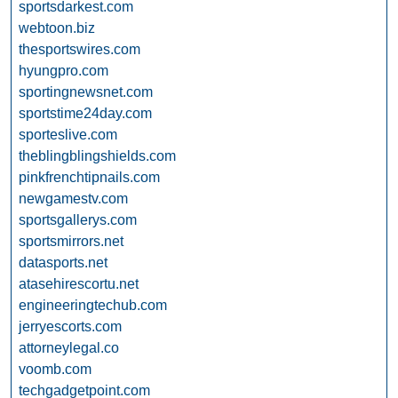
sportsdarkest.com
webtoon.biz
thesportswires.com
hyungpro.com
sportingnewsnet.com
sportstime24day.com
sporteslive.com
theblingblingshields.com
pinkfrenchtipnails.com
newgamestv.com
sportsgallerys.com
sportsmirrors.net
datasports.net
atasehirescortu.net
engineeringtechub.com
jerryescorts.com
attorneylegal.co
voomb.com
techgadgetpoint.com