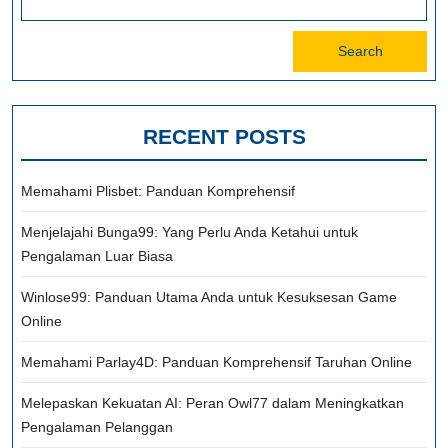
Search
RECENT POSTS
Memahami Plisbet: Panduan Komprehensif
Menjelajahi Bunga99: Yang Perlu Anda Ketahui untuk
Pengalaman Luar Biasa
Winlose99: Panduan Utama Anda untuk Kesuksesan Game
Online
Memahami Parlay4D: Panduan Komprehensif Taruhan Online
Melepaskan Kekuatan AI: Peran Owl77 dalam Meningkatkan
Pengalaman Pelanggan