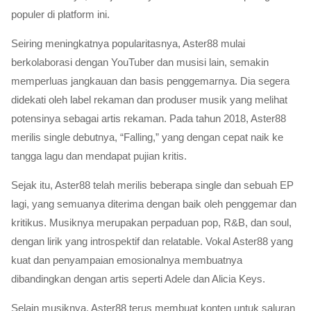
populer di platform ini.
Seiring meningkatnya popularitasnya, Aster88 mulai
berkolaborasi dengan YouTuber dan musisi lain, semakin
memperluas jangkauan dan basis penggemarnya. Dia segera
didekati oleh label rekaman dan produser musik yang melihat
potensinya sebagai artis rekaman. Pada tahun 2018, Aster88
merilis single debutnya, “Falling,” yang dengan cepat naik ke
tangga lagu dan mendapat pujian kritis.
Sejak itu, Aster88 telah merilis beberapa single dan sebuah EP
lagi, yang semuanya diterima dengan baik oleh penggemar dan
kritikus. Musiknya merupakan perpaduan pop, R&B, dan soul,
dengan lirik yang introspektif dan relatable. Vokal Aster88 yang
kuat dan penyampaian emosionalnya membuatnya
dibandingkan dengan artis seperti Adele dan Alicia Keys.
Selain musiknya, Aster88 terus membuat konten untuk saluran