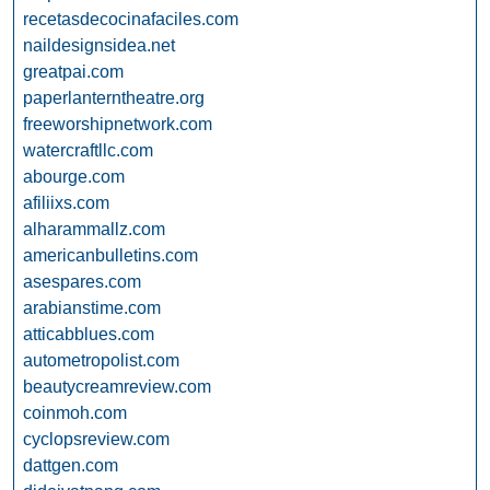
recetasdecocinafaciles.com
naildesignsidea.net
greatpai.com
paperlanterntheatre.org
freeworshipnetwork.com
watercraftllc.com
abourge.com
afiliixs.com
alharammallz.com
americanbulletins.com
asespares.com
arabianstime.com
atticabblues.com
autometropolist.com
beautycreamreview.com
coinmoh.com
cyclopsreview.com
dattgen.com