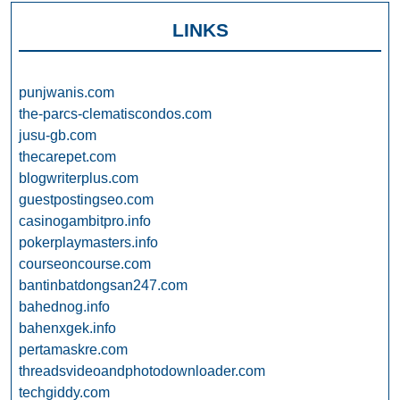
LINKS
punjwanis.com
the-parcs-clematiscondos.com
jusu-gb.com
thecarepet.com
blogwriterplus.com
guestpostingseo.com
casinogambitpro.info
pokerplaymasters.info
courseoncourse.com
bantinbatdongsan247.com
bahednog.info
bahenxgek.info
pertamaskre.com
threadsvideoandphotodownloader.com
techgiddy.com