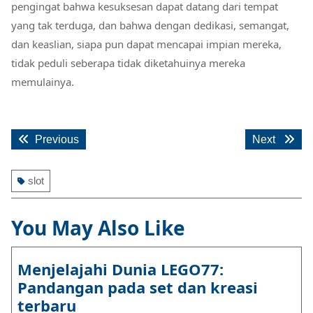
pengingat bahwa kesuksesan dapat datang dari tempat
yang tak terduga, dan bahwa dengan dedikasi, semangat,
dan keaslian, siapa pun dapat mencapai impian mereka,
tidak peduli seberapa tidak diketahuinya mereka
memulainya.
Post
Previous
Next
Previous
Next
navigation
post:
post:
slot
You May Also Like
Menjelajahi Dunia LEGO77:
Pandangan pada set dan kreasi
Menjelajahi
terbaru