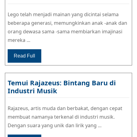
Dunia
LEGO77:
Lego telah menjadi mainan yang dicintai selama
Pandangan
beberapa generasi, memungkinkan anak -anak dan
pada
orang dewasa sama -sama membiarkan imajinasi
set
mereka ...
dan
kreasi
Read Full
terbaru
Temui Rajazeus: Bintang Baru di
Temui
Industri Musik
Rajazeus:
Bintang
Rajazeus, artis muda dan berbakat, dengan cepat
Baru
membuat namanya terkenal di industri musik.
di
Dengan suara yang unik dan lirik yang ...
Industri