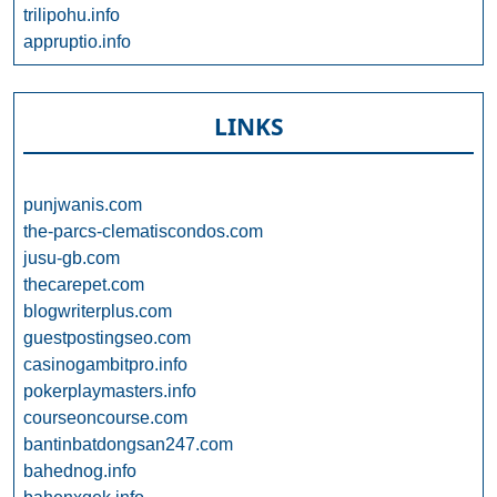
trilipohu.info
appruptio.info
LINKS
punjwanis.com
the-parcs-clematiscondos.com
jusu-gb.com
thecarepet.com
blogwriterplus.com
guestpostingseo.com
casinogambitpro.info
pokerplaymasters.info
courseoncourse.com
bantinbatdongsan247.com
bahednog.info