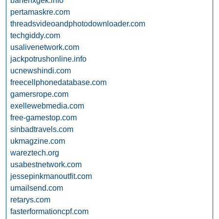
bahenxgek.info
pertamaskre.com
threadsvideoandphotodownloader.com
techgiddy.com
usalivenetwork.com
jackpotrushonline.info
ucnewshindi.com
freecellphonedatabase.com
gamersrope.com
exellewebmedia.com
free-gamestop.com
sinbadtravels.com
ukmagzine.com
wareztech.org
usabestnetwork.com
jessepinkmanoutfit.com
umailsend.com
retarys.com
fasterformationcpf.com