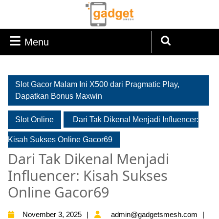
Skip
to
content
Menu
Menu
Search
for:
Slot Gacor Malam Ini X500 dari Pragmatic Play,
Dapatkan Bonus Maxwin
Slot Online
Dari Tak Dikenal Menjadi Influencer:
Kisah Sukses Online Gacor69
Dari Tak Dikenal Menjadi
Influencer: Kisah Sukses
Online Gacor69
November
ad
November 3, 2025
admin@gadgetsmesh.com