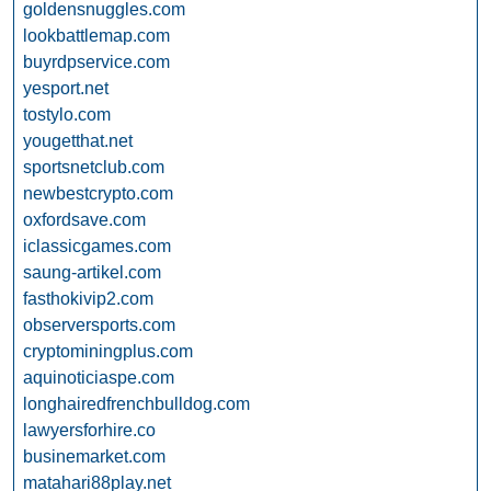
goldensnuggles.com
lookbattlemap.com
buyrdpservice.com
yesport.net
tostylo.com
yougetthat.net
sportsnetclub.com
newbestcrypto.com
oxfordsave.com
iclassicgames.com
saung-artikel.com
fasthokivip2.com
observersports.com
cryptominingplus.com
aquinoticiaspe.com
longhairedfrenchbulldog.com
lawyersforhire.co
businemarket.com
matahari88play.net