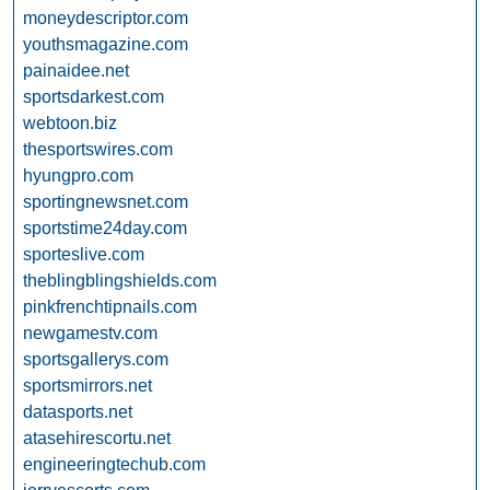
moneydescriptor.com
youthsmagazine.com
painaidee.net
sportsdarkest.com
webtoon.biz
thesportswires.com
hyungpro.com
sportingnewsnet.com
sportstime24day.com
sporteslive.com
theblingblingshields.com
pinkfrenchtipnails.com
newgamestv.com
sportsgallerys.com
sportsmirrors.net
datasports.net
atasehirescortu.net
engineeringtechub.com