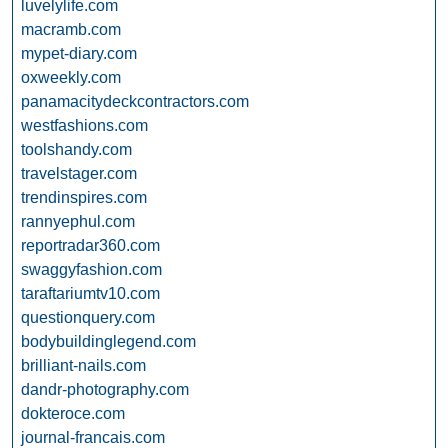
luvelylife.com
macramb.com
mypet-diary.com
oxweekly.com
panamacitydeckcontractors.com
westfashions.com
toolshandy.com
travelstager.com
trendinspires.com
rannyephul.com
reportradar360.com
swaggyfashion.com
taraftariumtv10.com
questionquery.com
bodybuildinglegend.com
brilliant-nails.com
dandr-photography.com
dokteroce.com
journal-francais.com