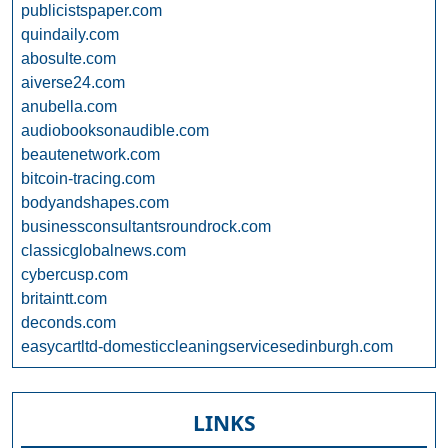
publicistspaper.com
quindaily.com
abosulte.com
aiverse24.com
anubella.com
audiobooksonaudible.com
beautenetwork.com
bitcoin-tracing.com
bodyandshapes.com
businessconsultantsroundrock.com
classicglobalnews.com
cybercusp.com
britaintt.com
deconds.com
easycartltd-domesticcleaningservicesedinburgh.com
LINKS