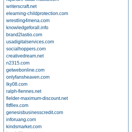
writerscraft.net
elearning-childprotection.com
wrestling4mena.com
knowledgeforall.info
brand2lastio.com
usadigitalservices.com
socialhoppers.com
creativedream.net
n2315.com
getwebonline.com
onlyfansheaven.com
lky08.com
ralph-fiennes.net
fielder-maximum-discount.net
fitfllex.com
genesisbusinesscredit.com
inforuang.com
kindsmarket.com