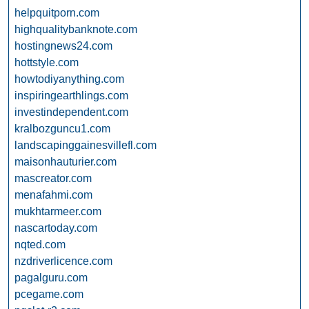
helpquitporn.com
highqualitybanknote.com
hostingnews24.com
hottstyle.com
howtodiyanything.com
inspiringearthlings.com
investindependent.com
kralbozguncu1.com
landscapinggainesvillefl.com
maisonhauturier.com
mascreator.com
menafahmi.com
mukhtarmeer.com
nascartoday.com
nqted.com
nzdriverlicence.com
pagalguru.com
pcegame.com