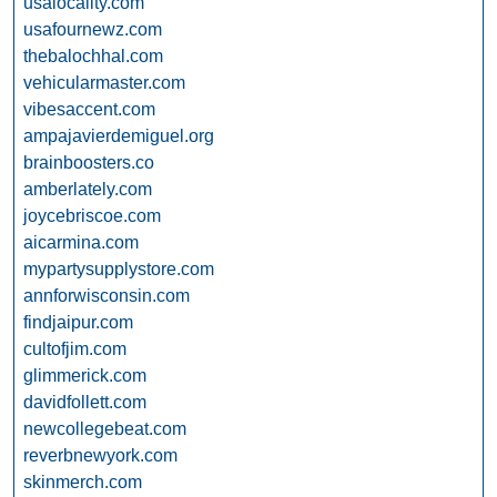
usalocality.com
usafournewz.com
thebalochhal.com
vehicularmaster.com
vibesaccent.com
ampajavierdemiguel.org
brainboosters.co
amberlately.com
joycebriscoe.com
aicarmina.com
mypartysupplystore.com
annforwisconsin.com
findjaipur.com
cultofjim.com
glimmerick.com
davidfollett.com
newcollegebeat.com
reverbnewyork.com
skinmerch.com