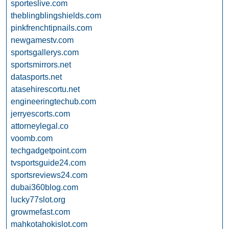
sporteslive.com
theblingblingshields.com
pinkfrenchtipnails.com
newgamestv.com
sportsgallerys.com
sportsmirrors.net
datasports.net
atasehirescortu.net
engineeringtechub.com
jerryescorts.com
attorneylegal.co
voomb.com
techgadgetpoint.com
tvsportsguide24.com
sportsreviews24.com
dubai360blog.com
lucky77slot.org
growmefast.com
mahkotahokislot.com