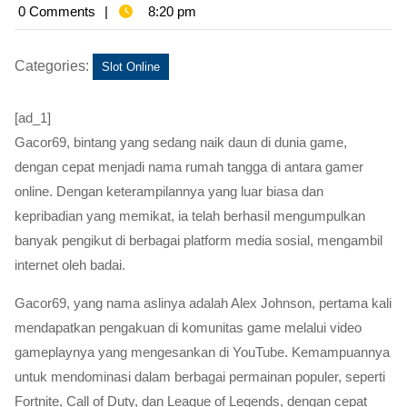
18,
0 Comments
8:20 pm
2025
Categories:
Slot Online
[ad_1]
Gacor69, bintang yang sedang naik daun di dunia game,
dengan cepat menjadi nama rumah tangga di antara gamer
online. Dengan keterampilannya yang luar biasa dan
kepribadian yang memikat, ia telah berhasil mengumpulkan
banyak pengikut di berbagai platform media sosial, mengambil
internet oleh badai.
Gacor69, yang nama aslinya adalah Alex Johnson, pertama kali
mendapatkan pengakuan di komunitas game melalui video
gameplaynya yang mengesankan di YouTube. Kemampuannya
untuk mendominasi dalam berbagai permainan populer, seperti
Fortnite, Call of Duty, dan League of Legends, dengan cepat