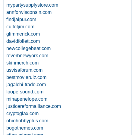
mypartysupplystore.com
annforwisconsin.com
findjaipur.com
cultofjim.com
glimmerick.com
davidfollett.com
newcollegebeat.com
reverbnewyork.com
skinmerch.com
usvisaforum.com
bestmovierulz.com
jagalchi-trade.com
loopersound.com
minapenelope.com
justicereformalliance.com
cryptoglax.com
ohiohobbyplus.com
bogothemes.com