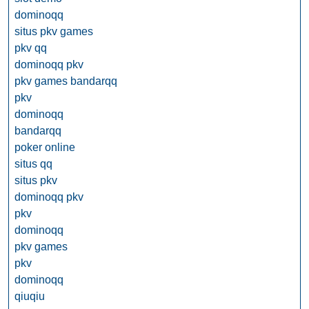
dominoqq
situs pkv games
pkv qq
dominoqq pkv
pkv games bandarqq
pkv
dominoqq
bandarqq
poker online
situs qq
situs pkv
dominoqq pkv
pkv
dominoqq
pkv games
pkv
dominoqq
qiuqiu