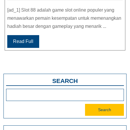
teratas
untuk
[ad_1] Slot 88 adalah game slot online populer yang
menang
menawarkan pemain kesempatan untuk memenangkan
besar
hadiah besar dengan gameplay yang menarik ...
di
slot
Read Full
88
SEARCH
Search