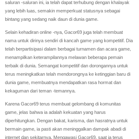
saluran -saluran ini, ia telah dapat terhubung dengan khalayak
yang lebih luas, semakin memperkuat statusnya sebagai
bintang yang sedang naik daun di dunia game.
Selain kehadiran online -nya, Gacor69 juga telah membuat
nama untuk dirinya sendiri di kancah game yang kompetitif. Dia
telah berpartisipasi dalam berbagai turnamen dan acara game,
menampilkan keterampilannya melawan beberapa pemain
terbaik di dunia. Semangat kompetitif dan dorongannya untuk
terus meningkatkan telah mendorongnya ke ketinggian baru di
dunia game, membuatnya mendapatkan rasa hormat dan
kekaguman dari teman -temannya.
Karena Gacor69 terus membuat gelombang di komunitas
game, jelas bahwa ia adalah kekuatan yang harus
diperhitungkan. Dengan bakat, karisma, dan hasratnya untuk
bermain game, ia pasti akan meninggalkan dampak abadi di
internet dan sekitarnya. Mengawasi Gacor69, saat ia terus