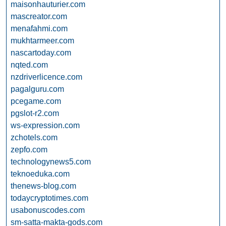
maisonhauturier.com
mascreator.com
menafahmi.com
mukhtarmeer.com
nascartoday.com
nqted.com
nzdriverlicence.com
pagalguru.com
pcegame.com
pgslot-r2.com
ws-expression.com
zchotels.com
zepfo.com
technologynews5.com
teknoeduka.com
thenews-blog.com
todaycryptotimes.com
usabonuscodes.com
sm-satta-makta-gods.com