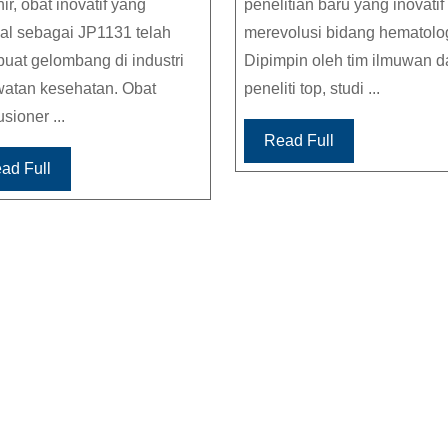
hir, obat inovatif yang
penelitian baru yang inovatif
a
lanskap
hemat138:
al sebagai JP1131 telah
merevolusi bidang hematolog
perawatan
apa
at gelombang di industri
Dipimpin oleh tim ilmuwan d
kesehatan
yang
watan kesehatan. Obat
peneliti top, studi ...
perlu
usioner ...
Anda
Read Full
ketahui
ad Full