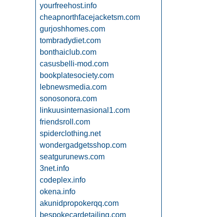
yourfreehost.info
cheapnorthfacejacketsm.com
gurjoshhomes.com
tombradydiet.com
bonthaiclub.com
casusbelli-mod.com
bookplatesociety.com
lebnewsmedia.com
sonosonora.com
linkuusinternasional1.com
friendsroll.com
spiderclothing.net
wondergadgetsshop.com
seatgurunews.com
3net.info
codeplex.info
okena.info
akunidpropokerqq.com
bespokecardetailing.com