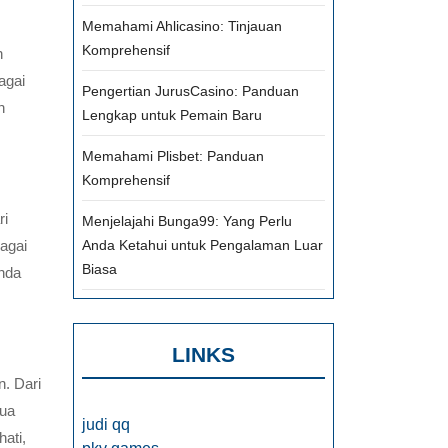
Memahami Ahlicasino: Tinjauan
Komprehensif
n
agai
Pengertian JurusCasino: Panduan
n
Lengkap untuk Pemain Baru
Memahami Plisbet: Panduan
Komprehensif
ri
Menjelajahi Bunga99: Yang Perlu
agai
Anda Ketahui untuk Pengalaman Luar
Biasa
Anda
LINKS
. Dari
mua
judi qq
ati,