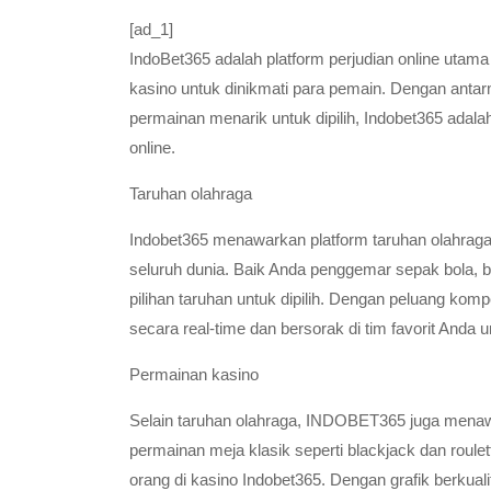
[ad_1]
IndoBet365 adalah platform perjudian online ut
kasino untuk dinikmati para pemain. Dengan ant
permainan menarik untuk dipilih, Indobet365 adala
online.
Taruhan olahraga
Indobet365 menawarkan platform taruhan olahraga
seluruh dunia. Baik Anda penggemar sepak bola, b
pilihan taruhan untuk dipilih. Dengan peluang kom
secara real-time dan bersorak di tim favorit Anda
Permainan kasino
Selain taruhan olahraga, INDOBET365 juga menawa
permainan meja klasik seperti blackjack dan roule
orang di kasino Indobet365. Dengan grafik berkua