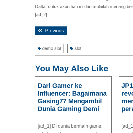
Daftar untuk akun hari ini dan mulailah menang bes
[ad_2]
Post
Previous
Previous
navigation
post:
demo slot
slot
You May Also Like
Dari Gamer ke
JP1
Influencer: Bagaimana
rev
Gasing77 Mengambil
men
Dari
Dunia Gaming Demi
per
Gamer
ke
[ad_1] Di dunia bermain game,
[ad_
Influencer: