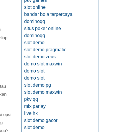
pkv games
slot online
bandar bola terpercaya
dominoqq
situs poker online
i
dominoqq
tiap
slot demo
slot demo pragmatic
slot demo zeus
demo slot maxwin
demo slot
demo slot
slot demo pg
tau
slot demo maxwin
kan
pkv qq
mix parlay
live hk
i opsi
slot demo gacor
ng
slot demo
ggu?