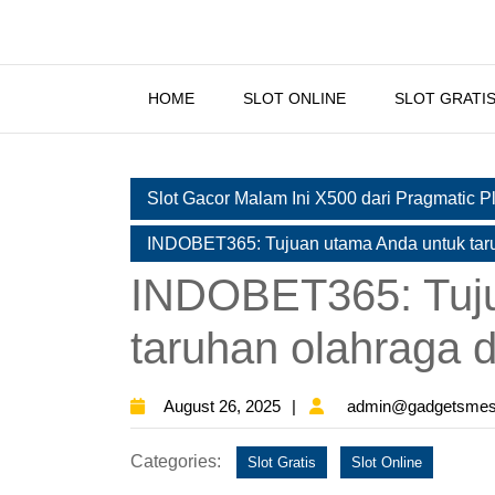
Skip
to
content
HOME
SLOT ONLINE
SLOT GRATI
Slot Gacor Malam Ini X500 dari Pragmatic 
INDOBET365: Tujuan utama Anda untuk tar
INDOBET365: Tuju
taruhan olahraga 
August
August 26, 2025
admin@gadgetsme
26,
2025
Categories:
Slot Gratis
Slot Online