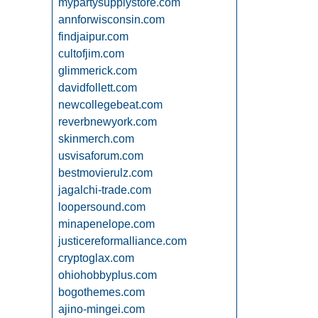
mypartysupplystore.com
annforwisconsin.com
findjaipur.com
cultofjim.com
glimmerick.com
davidfollett.com
newcollegebeat.com
reverbnewyork.com
skinmerch.com
usvisaforum.com
bestmovierulz.com
jagalchi-trade.com
loopersound.com
minapenelope.com
justicereformalliance.com
cryptoglax.com
ohiohobbyplus.com
bogothemes.com
ajino-mingei.com