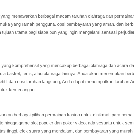
ama yang menawarkan berbagai macam taruhan olahraga dan permaina
armuka yang ramah pengguna, opsi pembayaran yang aman, dan berb
h tujuan utama bagi siapa pun yang ingin mengalami sensasi perjudia
 yang komprehensif yang mencakup berbagai olahraga dan acara da
ola basket, tenis, atau olahraga lainnya, Anda akan menemukan berb
petitif dan opsi taruhan langsung, Anda dapat menempatkan taruhan 
 untuk kemenangan.
rkan berbagai pilihan permainan kasino untuk dinikmati para pemain
tte hingga game slot populer dan poker video, ada sesuatu untuk se
litas tinggi, efek suara yang mendalam, dan pembayaran yang murah h