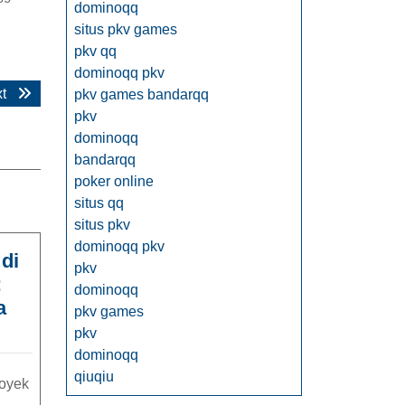
dominoqq
situs pkv games
pkv qq
dominoqq pkv
Next
t
pkv games bandarqq
post:
pkv
dominoqq
bandarqq
poker online
situs qq
situs pkv
dominoqq pkv
 di
pkv
:
dominoqq
a
pkv games
pkv
dominoqq
qiuqiu
oyek