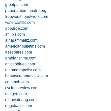
greatpai.com
paperlanterntheatre.org
freeworshipnetwork.com
watercraftllc.com
abourge.com
afiliixs.com
alharammallz.com
americanbulletins.com
asespares.com
arabianstime.com
atticabblues.com
autometropolist.com
beautycreamreview.com
coinmoh.com
cyclopsreview.com
dattgen.com
didoivatnang.com
dogsbarks.com