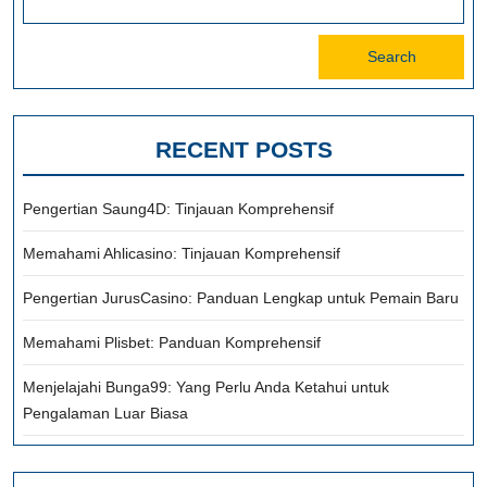
Search
RECENT POSTS
Pengertian Saung4D: Tinjauan Komprehensif
Memahami Ahlicasino: Tinjauan Komprehensif
Pengertian JurusCasino: Panduan Lengkap untuk Pemain Baru
Memahami Plisbet: Panduan Komprehensif
Menjelajahi Bunga99: Yang Perlu Anda Ketahui untuk
Pengalaman Luar Biasa