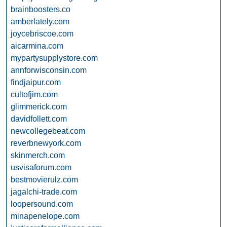
brainboosters.co
amberlately.com
joycebriscoe.com
aicarmina.com
mypartysupplystore.com
annforwisconsin.com
findjaipur.com
cultofjim.com
glimmerick.com
davidfollett.com
newcollegebeat.com
reverbnewyork.com
skinmerch.com
usvisaforum.com
bestmovierulz.com
jagalchi-trade.com
loopersound.com
minapenelope.com