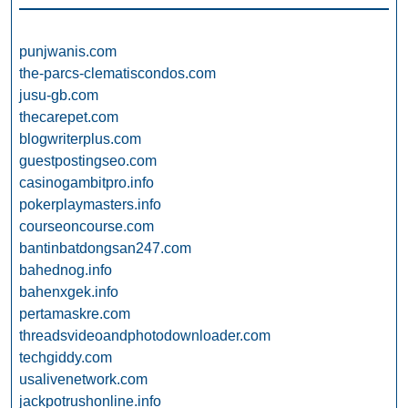
punjwanis.com
the-parcs-clematiscondos.com
jusu-gb.com
thecarepet.com
blogwriterplus.com
guestpostingseo.com
casinogambitpro.info
pokerplaymasters.info
courseoncourse.com
bantinbatdongsan247.com
bahednog.info
bahenxgek.info
pertamaskre.com
threadsvideoandphotodownloader.com
techgiddy.com
usalivenetwork.com
jackpotrushonline.info