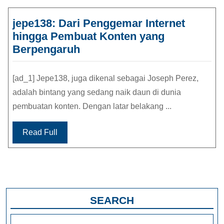
jepe138: Dari Penggemar Internet
hingga Pembuat Konten yang
jepe138:
Berpengaruh
Dari
Penggemar
[ad_1] Jepe138, juga dikenal sebagai Joseph Perez,
Internet
adalah bintang yang sedang naik daun di dunia
hingga
pembuatan konten. Dengan latar belakang ...
Pembuat
Konten
Read Full
yang
Berpengaruh
SEARCH