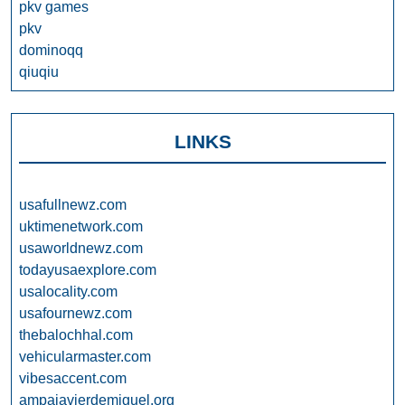
pkv games
pkv
dominoqq
qiuqiu
LINKS
usafullnewz.com
uktimenetwork.com
usaworldnewz.com
todayusaexplore.com
usalocality.com
usafournewz.com
thebalochhal.com
vehicularmaster.com
vibesaccent.com
ampajavierdemiguel.org