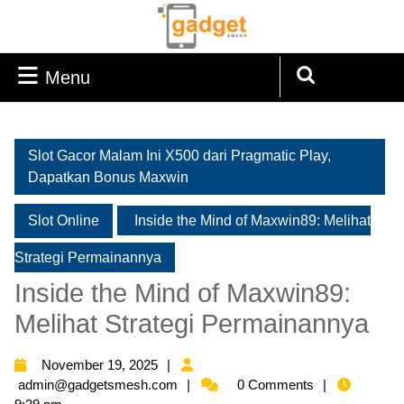
Skip
to
content
Menu
Menu
Search
for:
Slot Gacor Malam Ini X500 dari Pragmatic Play,
Dapatkan Bonus Maxwin
Slot Online
Inside the Mind of Maxwin89: Melihat
Strategi Permainannya
Inside the Mind of Maxwin89:
Melihat Strategi Permainannya
November
November 19, 2025
19,
admin@gadgetsmesh.com
admin@gadgetsmesh.com
0 Comments
2025