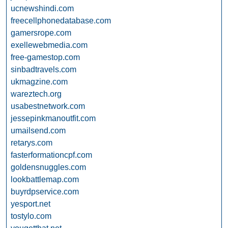
ucnewshindi.com
freecellphonedatabase.com
gamersrope.com
exellewebmedia.com
free-gamestop.com
sinbadtravels.com
ukmagzine.com
wareztech.org
usabestnetwork.com
jessepinkmanoutfit.com
umailsend.com
retarys.com
fasterformationcpf.com
goldensnuggles.com
lookbattlemap.com
buyrdpservice.com
yesport.net
tostylo.com