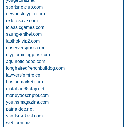
yougetthat.net
sportsnetclub.com
newbestcrypto.com
oxfordsave.com
iclassicgames.com
saung-artikel.com
fasthokivip2.com
observersports.com
cryptominingplus.com
aquinoticiaspe.com
longhairedfrenchbulldog.com
lawyersforhire.co
businemarket.com
matahari88play.net
moneydescriptor.com
youthsmagazine.com
painaidee.net
sportsdarkest.com
webtoon.biz