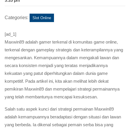
9:39 pm
Categories:
Slot Online
[ad_1]
Maxwin89 adalah gamer terkenal di komunitas game online,
terkenal dengan gameplay strategis dan keterampilannya yang
mengesankan. Kemampuannya dalam mengakali lawan dan
secara konsisten menjadi yang teratas menjadikannya
kekuatan yang patut diperhitungkan dalam dunia game
kompetitif. Pada artikel ini, kita akan melihat lebih dekat
pemikiran Maxwin89 dan mempelajari strategi permainannya
yang telah membantunya mencapai kesuksesan.
Salah satu aspek kunci dari strategi permainan Maxwin89
adalah kemampuannya beradaptasi dengan situasi dan lawan
yang berbeda. Ia dikenal sebagai pemain serba bisa yang