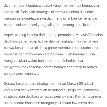
dan membuat keputusan cepat yang memberinya keunggulan
kompetitif. Pola pikir strategis ini memungkinkan dia untuk
mengakali lawan-lawannya dan mengamankan kemenangan
bahkan dalam situasi yang paling menantang sekalipun.
Aspek penting lainnya dari strategi permainan Maxwin89 adalah
dedikasinya terhadap latihan dan peningkatan. Ia memahami
bahwa kesuksesan di dunia game membutuhkan usaha terus-
menerus dan mengasah keterampilan. Oleh karena itu, dia
menghabiskan waktu berjam-jam untuk berlatih dan
menyempurnakan teknik permainannya agar tetap berada di
puncak permainannya.
Secara keseluruhan, strategi permainan Maxwin89 adalah
kombinasi dari kemampuan beradaptasi, kerja tim, pemikiran
strategis, dan dedikasi terhadap peningkatan. Kemampuannya
untuk secara konsisten mengungguli lawan-lawannya dan