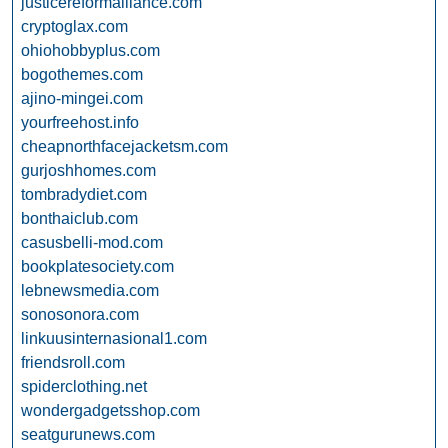
justicereformalliance.com
cryptoglax.com
ohiohobbyplus.com
bogothemes.com
ajino-mingei.com
yourfreehost.info
cheapnorthfacejacketsm.com
gurjoshhomes.com
tombradydiet.com
bonthaiclub.com
casusbelli-mod.com
bookplatesociety.com
lebnewsmedia.com
sonosonora.com
linkuusinternasional1.com
friendsroll.com
spiderclothing.net
wondergadgetsshop.com
seatgurunews.com