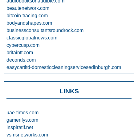
audiobooksonaudible.com
beautenetwork.com
bitcoin-tracing.com
bodyandshapes.com
businessconsultantsroundrock.com
classicglobalnews.com
cybercusp.com
britaintt.com
deconds.com
easycartltd-domesticcleaningservicesedinburgh.com
LINKS
uae-times.com
gamerifys.com
inspiratif.net
vsmsnetworks.com