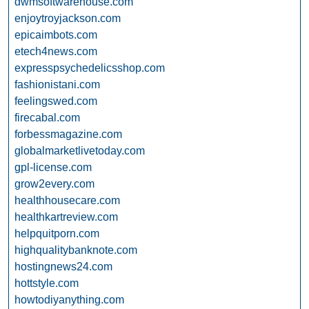
dwmsoftwarehouse.com
enjoytroyjackson.com
epicaimbots.com
etech4news.com
expresspsychedelicsshop.com
fashionistani.com
feelingswed.com
firecabal.com
forbessmagazine.com
globalmarketlivetoday.com
gpl-license.com
grow2every.com
healthhousecare.com
healthkartreview.com
helpquitporn.com
highqualitybanknote.com
hostingnews24.com
hottstyle.com
howtodiyanything.com