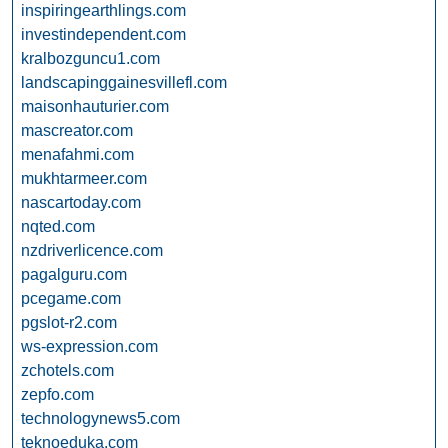
inspiringearthlings.com
investindependent.com
kralbozguncu1.com
landscapinggainesvillefl.com
maisonhauturier.com
mascreator.com
menafahmi.com
mukhtarmeer.com
nascartoday.com
nqted.com
nzdriverlicence.com
pagalguru.com
pcegame.com
pgslot-r2.com
ws-expression.com
zchotels.com
zepfo.com
technologynews5.com
teknoeduka.com