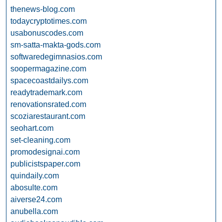
thenews-blog.com
todaycryptotimes.com
usabonuscodes.com
sm-satta-makta-gods.com
softwaredegimnasios.com
soopermagazine.com
spacecoastdailys.com
readytrademark.com
renovationsrated.com
scoziarestaurant.com
seohart.com
set-cleaning.com
promodesignai.com
publicistspaper.com
quindaily.com
abosulte.com
aiverse24.com
anubella.com