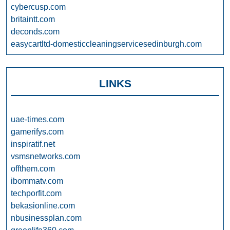
cybercusp.com
britaintt.com
deconds.com
easycartltd-domesticcleaningservicesedinburgh.com
LINKS
uae-times.com
gamerifys.com
inspiratif.net
vsmsnetworks.com
offthem.com
ibommatv.com
techporfit.com
bekasionline.com
nbusinessplan.com