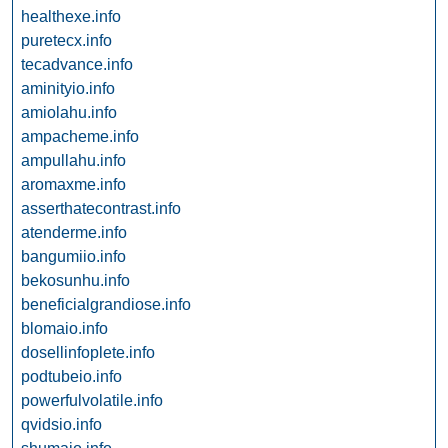
healthexe.info
puretecx.info
tecadvance.info
aminityio.info
amiolahu.info
ampacheme.info
ampullahu.info
aromaxme.info
asserthatecontrast.info
atenderme.info
bangumiio.info
bekosunhu.info
beneficialgrandiose.info
blomaio.info
dosellinfoplete.info
podtubeio.info
powerfulvolatile.info
qvidsio.info