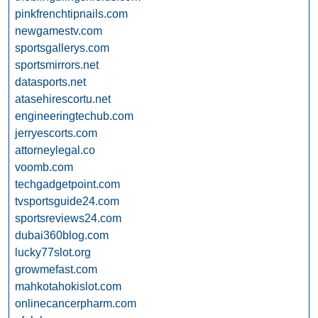
pinkfrenchtipnails.com
newgamestv.com
sportsgallerys.com
sportsmirrors.net
datasports.net
atasehirescortu.net
engineeringtechub.com
jerryescorts.com
attorneylegal.co
voomb.com
techgadgetpoint.com
tvsportsguide24.com
sportsreviews24.com
dubai360blog.com
lucky77slot.org
growmefast.com
mahkotahokislot.com
onlinecancerpharm.com