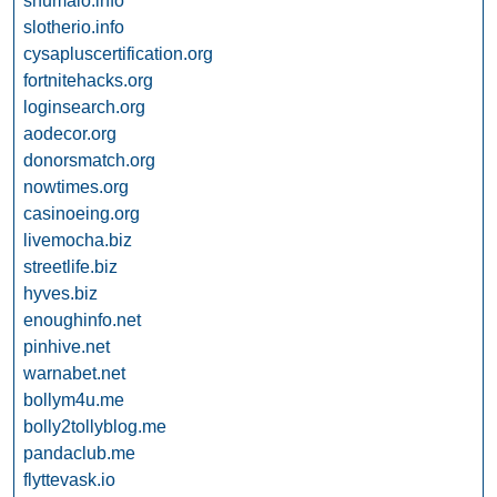
shumaio.info
slotherio.info
cysapluscertification.org
fortnitehacks.org
loginsearch.org
aodecor.org
donorsmatch.org
nowtimes.org
casinoeing.org
livemocha.biz
streetlife.biz
hyves.biz
enoughinfo.net
pinhive.net
warnabet.net
bollym4u.me
bolly2tollyblog.me
pandaclub.me
flyttevask.io