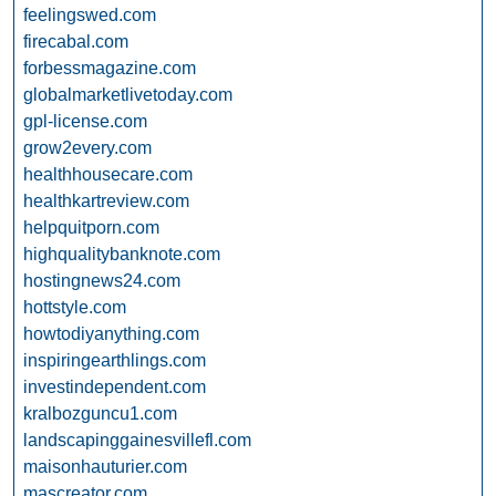
feelingswed.com
firecabal.com
forbessmagazine.com
globalmarketlivetoday.com
gpl-license.com
grow2every.com
healthhousecare.com
healthkartreview.com
helpquitporn.com
highqualitybanknote.com
hostingnews24.com
hottstyle.com
howtodiyanything.com
inspiringearthlings.com
investindependent.com
kralbozguncu1.com
landscapinggainesvillefl.com
maisonhauturier.com
mascreator.com