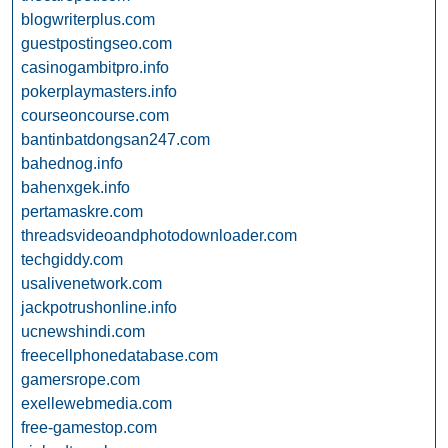
blogwriterplus.com
guestpostingseo.com
casinogambitpro.info
pokerplaymasters.info
courseoncourse.com
bantinbatdongsan247.com
bahednog.info
bahenxgek.info
pertamaskre.com
threadsvideoandphotodownloader.com
techgiddy.com
usalivenetwork.com
jackpotrushonline.info
ucnewshindi.com
freecellphonedatabase.com
gamersrope.com
exellewebmedia.com
free-gamestop.com