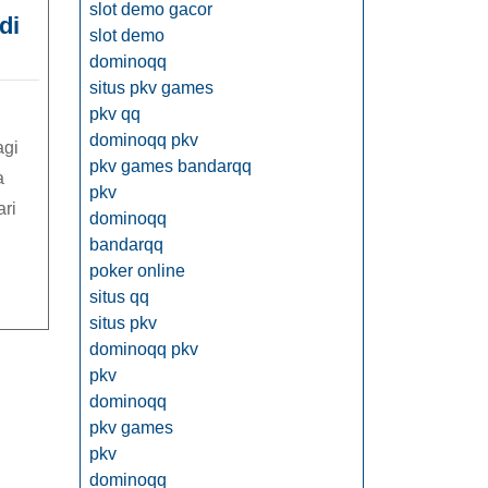
slot demo gacor
di
slot demo
dominoqq
7:
situs pkv games
angun
pkv qq
a
dominoqq pkv
agi
pkv games bandarqq
a
ang
pkv
ri
dominoqq
bandarqq
poker online
situs qq
situs pkv
dominoqq pkv
pkv
dominoqq
pkv games
pkv
dominoqq