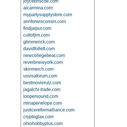
joycebriscoe.com
aicarmina.com
mypartysupplystore.com
annforwisconsin.com
findjaipur.com
cultofjim.com
glimmerick.com
davidfollett.com
newcollegebeat.com
reverbnewyork.com
skinmerch.com
usvisaforum.com
bestmovierulz.com
jagalchi-trade.com
loopersound.com
minapenelope.com
justicereformalliance.com
cryptoglax.com
ohiohobbyplus.com