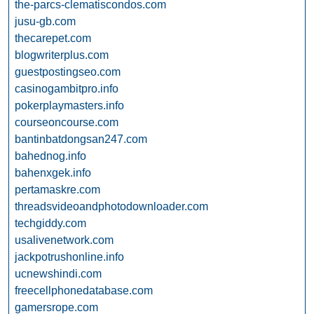
the-parcs-clematiscondos.com
jusu-gb.com
thecarepet.com
blogwriterplus.com
guestpostingseo.com
casinogambitpro.info
pokerplaymasters.info
courseoncourse.com
bantinbatdongsan247.com
bahednog.info
bahenxgek.info
pertamaskre.com
threadsvideoandphotodownloader.com
techgiddy.com
usalivenetwork.com
jackpotrushonline.info
ucnewshindi.com
freecellphonedatabase.com
gamersrope.com