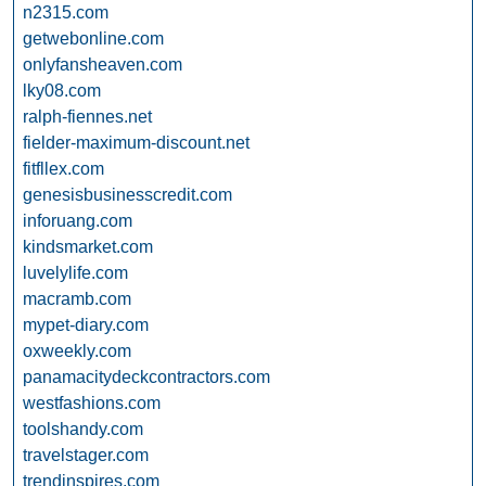
n2315.com
getwebonline.com
onlyfansheaven.com
lky08.com
ralph-fiennes.net
fielder-maximum-discount.net
fitfllex.com
genesisbusinesscredit.com
inforuang.com
kindsmarket.com
luvelylife.com
macramb.com
mypet-diary.com
oxweekly.com
panamacitydeckcontractors.com
westfashions.com
toolshandy.com
travelstager.com
trendinspires.com