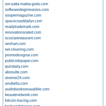
sm-satta-makta-gods.com
softwaredegimnasios.com
soopermagazine.com
spacecoastdailys.com
readytrademark.com
renovationsrated.com
scoziarestaurant.com
seohart.com
set-cleaning.com
promodesignai.com
publicistspaper.com
quindaily.com
abosulte.com
aiverse24.com
anubella.com
audiobooksonaudible.com
beautenetwork.com
bitcoin-tracing.com