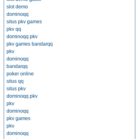
slot demo
dominoqq
situs pkv games
pkv qq
dominoqq pkv
pkv games bandarqq
pkv
dominoqq
bandarqq
poker online
situs qq
situs pkv
dominoqq pkv
pkv
dominoqq
pkv games
pkv
dominoqq