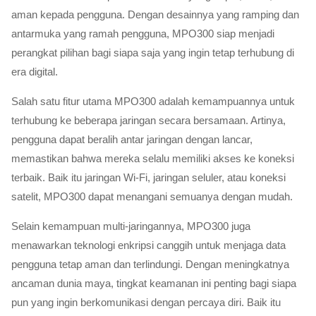
aman kepada pengguna. Dengan desainnya yang ramping dan
antarmuka yang ramah pengguna, MPO300 siap menjadi
perangkat pilihan bagi siapa saja yang ingin tetap terhubung di
era digital.
Salah satu fitur utama MPO300 adalah kemampuannya untuk
terhubung ke beberapa jaringan secara bersamaan. Artinya,
pengguna dapat beralih antar jaringan dengan lancar,
memastikan bahwa mereka selalu memiliki akses ke koneksi
terbaik. Baik itu jaringan Wi-Fi, jaringan seluler, atau koneksi
satelit, MPO300 dapat menangani semuanya dengan mudah.
Selain kemampuan multi-jaringannya, MPO300 juga
menawarkan teknologi enkripsi canggih untuk menjaga data
pengguna tetap aman dan terlindungi. Dengan meningkatnya
ancaman dunia maya, tingkat keamanan ini penting bagi siapa
pun yang ingin berkomunikasi dengan percaya diri. Baik itu