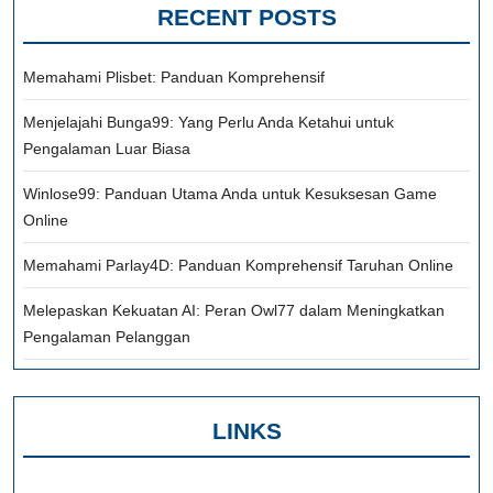
RECENT POSTS
Memahami Plisbet: Panduan Komprehensif
Menjelajahi Bunga99: Yang Perlu Anda Ketahui untuk
Pengalaman Luar Biasa
Winlose99: Panduan Utama Anda untuk Kesuksesan Game
Online
Memahami Parlay4D: Panduan Komprehensif Taruhan Online
Melepaskan Kekuatan AI: Peran Owl77 dalam Meningkatkan
Pengalaman Pelanggan
LINKS