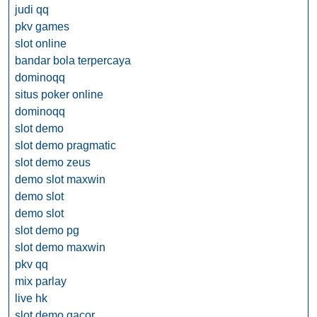
judi qq
pkv games
slot online
bandar bola terpercaya
dominoqq
situs poker online
dominoqq
slot demo
slot demo pragmatic
slot demo zeus
demo slot maxwin
demo slot
demo slot
slot demo pg
slot demo maxwin
pkv qq
mix parlay
live hk
slot demo gacor