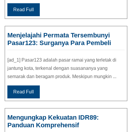
Read Full
Menjelajahi Permata Tersembunyi
Menjel
Pasar123: Surganya Para Pembeli
Perma
Terse
[ad_1] Pasar123 adalah pasar ramai yang terletak di
Pasar1
jantung kota, terkenal dengan suasananya yang
Surga
semarak dan beragam produk. Meskipun mungkin ...
Para
Pembel
Read Full
Mengungkap Kekuatan IDR89:
Mengungkap
Panduan Komprehensif