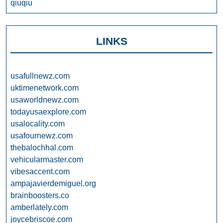
qiuqiu
LINKS
usafullnewz.com
uktimenetwork.com
usaworldnewz.com
todayusaexplore.com
usalocality.com
usafournewz.com
thebalochhal.com
vehicularmaster.com
vibesaccent.com
ampajavierdemiguel.org
brainboosters.co
amberlately.com
joycebriscoe.com