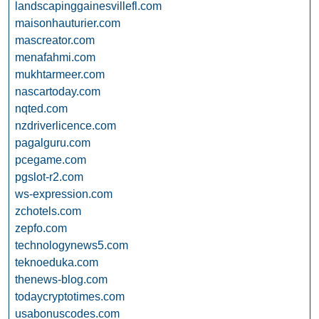
landscapinggainesvillefl.com
maisonhauturier.com
mascreator.com
menafahmi.com
mukhtarmeer.com
nascartoday.com
nqted.com
nzdriverlicence.com
pagalguru.com
pcegame.com
pgslot-r2.com
ws-expression.com
zchotels.com
zepfo.com
technologynews5.com
teknoeduka.com
thenews-blog.com
todaycryptotimes.com
usabonuscodes.com