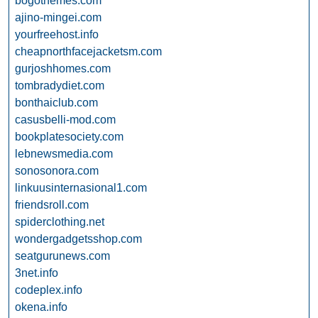
bogothemes.com
ajino-mingei.com
yourfreehost.info
cheapnorthfacejacketsm.com
gurjoshhomes.com
tombradydiet.com
bonthaiclub.com
casusbelli-mod.com
bookplatesociety.com
lebnewsmedia.com
sonosonora.com
linkuusinternasional1.com
friendsroll.com
spiderclothing.net
wondergadgetsshop.com
seatgurunews.com
3net.info
codeplex.info
okena.info