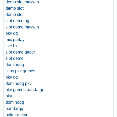
demo slot maxwin
demo slot
demo slot
slot demo pg
slot demo maxwin
pkv qq
mix parlay
live hk
slot demo gacor
slot demo
dominoqq
situs pkv games
pkv qq
dominoqq pkv
pkv games bandarqq
pkv
dominoqq
bandarqq
poker online