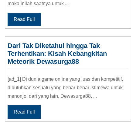
dengan
maka inilah saatnya untuk ...
Permai
Mendeb
Read Full
Pajak8
Dari Tak Diketahui hingga Tak
Terhentikan: Kisah Kebangkitan
Dari
Meteorik Dewasurga88
Tak
Diketahui
[ad_1] Di dunia game online yang luas dan kompetitif,
hingga
dibutuhkan sesuatu yang benar-benar istimewa untuk
Tak
menonjol dari yang lain. Dewasurga88, ...
Terhentikan:
Kisah
Read Full
Kebangkitan
Meteorik
Dewasurga88