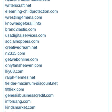
writerscraft.net
elearning-childprotection.com
wrestling4mena.com
knowledgeforall.info
brand2lastio.com
usadigitalservices.com
socialhoppers.com
creativedream.net
n2315.com
getwebonline.com
onlyfansheaven.com
lky08.com
ralph-fiennes.net
fielder-maximum-discount.net
fitfllex.com
genesisbusinesscredit.com
inforuang.com
kindsmarket.com