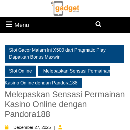
Skip
to
content
Menu
Menu
Search
for:
Slot Gacor Malam Ini X500 dari Pragmatic Play,
Dapatkan Bonus Maxwin
Slot Online
Melepaskan Sensasi Permainan
Kasino Online dengan Pandora188
Melepaskan Sensasi Permainan
Kasino Online dengan
Pandora188
December
December 27, 2025