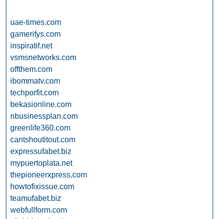
uae-times.com
gamerifys.com
inspiratif.net
vsmsnetworks.com
offthem.com
ibommatv.com
techporfit.com
bekasionline.com
nbusinessplan.com
greenlife360.com
cantshoutitout.com
expressufabet.biz
mypuertoplata.net
thepioneerxpress.com
howtofixissue.com
teamufabet.biz
webfullform.com