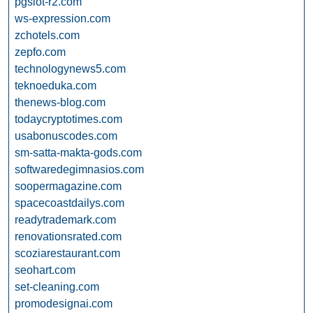
pgslot-r2.com
ws-expression.com
zchotels.com
zepfo.com
technologynews5.com
teknoeduka.com
thenews-blog.com
todaycryptotimes.com
usabonuscodes.com
sm-satta-makta-gods.com
softwaredegimnasios.com
soopermagazine.com
spacecoastdailys.com
readytrademark.com
renovationsrated.com
scoziarestaurant.com
seohart.com
set-cleaning.com
promodesignai.com