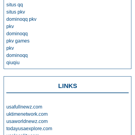
situs qq
situs pkv
dominoqq pkv
pkv
dominoqq
pkv games
pkv
dominoqq
qiuqiu
LINKS
usafullnewz.com
uktimenetwork.com
usaworldnewz.com
todayusaexplore.com