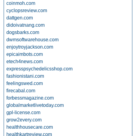
coinmoh.com
cyclopsreview.com
dattgen.com
didoivatnang.com
dogsbarks.com
dwmsoftwarehouse.com
enjoytroyjackson.com
epicaimbots.com
etech4news.com
expresspsychedelicsshop.com
fashionistani.com
feelingswed.com
firecabal.com
forbessmagazine.com
globalmarketlivetoday.com
gpl-license.com
grow2every.com
healthhousecare.com
healthkartreview.com