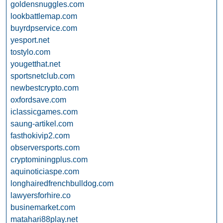
goldensnuggles.com
lookbattlemap.com
buyrdpservice.com
yesport.net
tostylo.com
yougetthat.net
sportsnetclub.com
newbestcrypto.com
oxfordsave.com
iclassicgames.com
saung-artikel.com
fasthokivip2.com
observersports.com
cryptominingplus.com
aquinoticiaspe.com
longhairedfrenchbulldog.com
lawyersforhire.co
businemarket.com
matahari88play.net