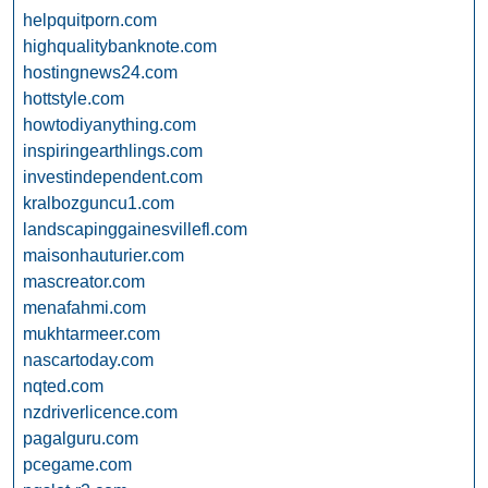
helpquitporn.com
highqualitybanknote.com
hostingnews24.com
hottstyle.com
howtodiyanything.com
inspiringearthlings.com
investindependent.com
kralbozguncu1.com
landscapinggainesvillefl.com
maisonhauturier.com
mascreator.com
menafahmi.com
mukhtarmeer.com
nascartoday.com
nqted.com
nzdriverlicence.com
pagalguru.com
pcegame.com