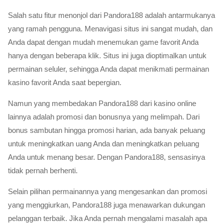
Salah satu fitur menonjol dari Pandora188 adalah antarmukanya
yang ramah pengguna. Menavigasi situs ini sangat mudah, dan
Anda dapat dengan mudah menemukan game favorit Anda
hanya dengan beberapa klik. Situs ini juga dioptimalkan untuk
permainan seluler, sehingga Anda dapat menikmati permainan
kasino favorit Anda saat bepergian.
Namun yang membedakan Pandora188 dari kasino online
lainnya adalah promosi dan bonusnya yang melimpah. Dari
bonus sambutan hingga promosi harian, ada banyak peluang
untuk meningkatkan uang Anda dan meningkatkan peluang
Anda untuk menang besar. Dengan Pandora188, sensasinya
tidak pernah berhenti.
Selain pilihan permainannya yang mengesankan dan promosi
yang menggiurkan, Pandora188 juga menawarkan dukungan
pelanggan terbaik. Jika Anda pernah mengalami masalah apa