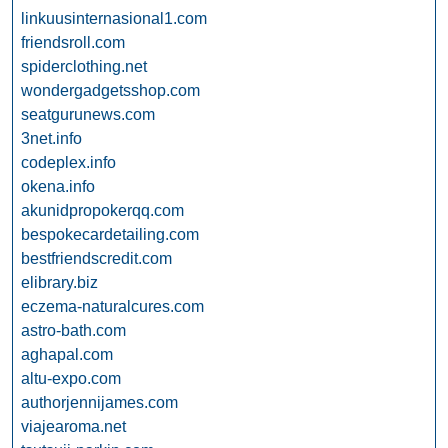
linkuusinternasional1.com
friendsroll.com
spiderclothing.net
wondergadgetsshop.com
seatgurunews.com
3net.info
codeplex.info
okena.info
akunidpropokerqq.com
bespokecardetailing.com
bestfriendscredit.com
elibrary.biz
eczema-naturalcures.com
astro-bath.com
aghapal.com
altu-expo.com
authorjennijames.com
viajearoma.net