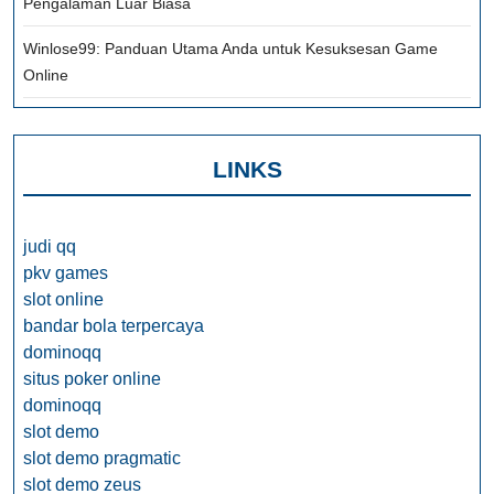
Pengalaman Luar Biasa
Winlose99: Panduan Utama Anda untuk Kesuksesan Game
Online
LINKS
judi qq
pkv games
slot online
bandar bola terpercaya
dominoqq
situs poker online
dominoqq
slot demo
slot demo pragmatic
slot demo zeus