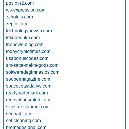
pgslot-r2.com
ws-expression.com
zchotels.com
zepfo.com
technologynews5.com
teknoeduka.com
thenews-blog.com
todaycryptotimes.com
usabonuscodes.com
sm-satta-makta-gods.com
softwaredegimnasios.com
soopermagazine.com
spacecoastdailys.com
readytrademark.com
renovationsrated.com
scoziarestaurant.com
seohart.com
set-cleaning.com
promodesignai.com