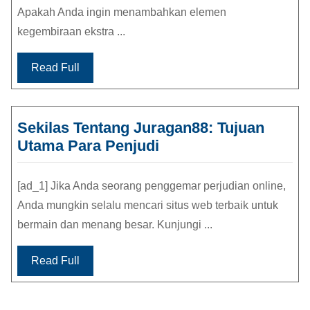
dengan
Apakah Anda ingin menambahkan elemen
Opsi
kegembiraan ekstra ...
Taruhan
Olahraga
Read Full
GalaxyBet88
Sekilas Tentang Juragan88: Tujuan
Sekilas
Utama Para Penjudi
Tentang
Juragan88:
[ad_1] Jika Anda seorang penggemar perjudian online,
Tujuan
Anda mungkin selalu mencari situs web terbaik untuk
Utama
bermain dan menang besar. Kunjungi ...
Para
Penjudi
Read Full