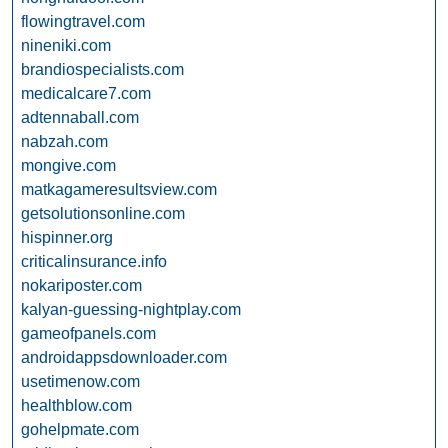
flowingtravel.com
nineniki.com
brandiospecialists.com
medicalcare7.com
adtennaball.com
nabzah.com
mongive.com
matkagameresultsview.com
getsolutionsonline.com
hispinner.org
criticalinsurance.info
nokariposter.com
kalyan-guessing-nightplay.com
gameofpanels.com
androidappsdownloader.com
usetimenow.com
healthblow.com
gohelpmate.com