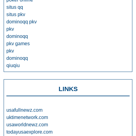
situs qq
situs pkv
dominoqq pkv
pkv
dominoqq
pkv games
pkv
dominoqq
qiuqiu
LINKS
usafullnewz.com
uktimenetwork.com
usaworldnewz.com
todayusaexplore.com