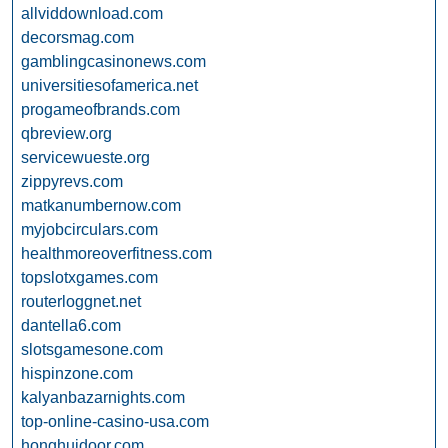
allviddownload.com
decorsmag.com
gamblingcasinonews.com
universitiesofamerica.net
progameofbrands.com
qbreview.org
servicewueste.org
zippyrevs.com
matkanumbernow.com
myjobcirculars.com
healthmoreoverfitness.com
topslotxgames.com
routerloggnet.net
dantella6.com
slotsgamesone.com
hispinzone.com
kalyanbazarnights.com
top-online-casino-usa.com
honghuidoor.com