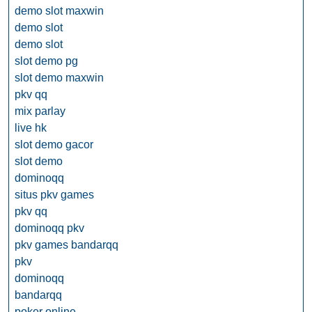
demo slot maxwin
demo slot
demo slot
slot demo pg
slot demo maxwin
pkv qq
mix parlay
live hk
slot demo gacor
slot demo
dominoqq
situs pkv games
pkv qq
dominoqq pkv
pkv games bandarqq
pkv
dominoqq
bandarqq
poker online