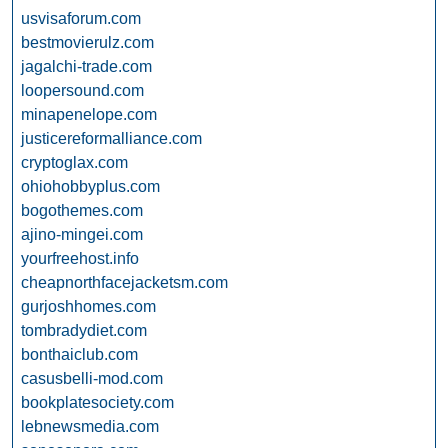
usvisaforum.com
bestmovierulz.com
jagalchi-trade.com
loopersound.com
minapenelope.com
justicereformalliance.com
cryptoglax.com
ohiohobbyplus.com
bogothemes.com
ajino-mingei.com
yourfreehost.info
cheapnorthfacejacketsm.com
gurjoshhomes.com
tombradydiet.com
bonthaiclub.com
casusbelli-mod.com
bookplatesociety.com
lebnewsmedia.com