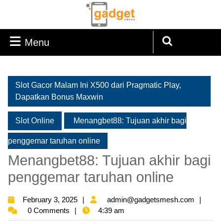
Skip
to
content
Menu
Menu
Search
for:
Slot Gacor Malam Ini X500 dari Pragmatic Play,
Dapatkan Bonus Maxwin
Slot Online
Menangbet88: Tujuan akhir bagi
penggemar taruhan online
Menangbet88: Tujuan akhir bagi
penggemar taruhan online
February
adm
February 3, 2025
admin@gadgetsmesh.com
3,
0 Comments
4:39 am
2025