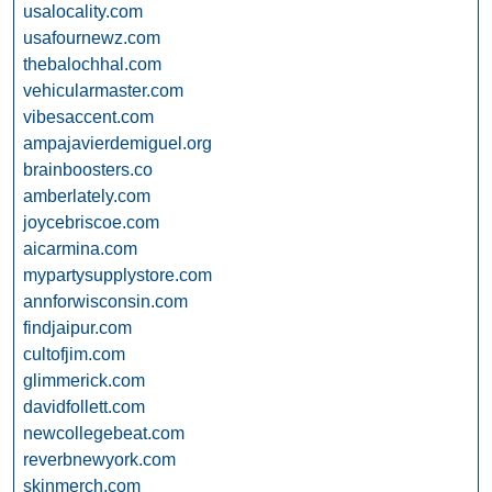
usalocality.com
usafournewz.com
thebalochhal.com
vehicularmaster.com
vibesaccent.com
ampajavierdemiguel.org
brainboosters.co
amberlately.com
joycebriscoe.com
aicarmina.com
mypartysupplystore.com
annforwisconsin.com
findjaipur.com
cultofjim.com
glimmerick.com
davidfollett.com
newcollegebeat.com
reverbnewyork.com
skinmerch.com