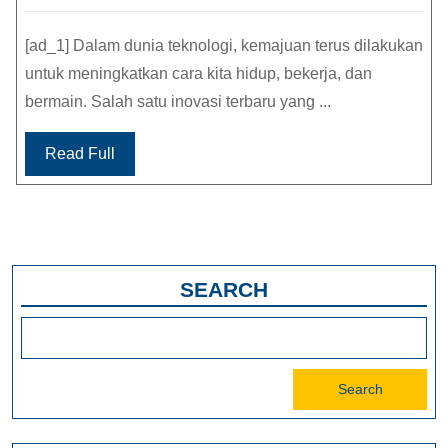
Rahasia
Medusa88:
[ad_1] Dalam dunia teknologi, kemajuan terus dilakukan
Teknologi
untuk meningkatkan cara kita hidup, bekerja, dan
Baru
bermain. Salah satu inovasi terbaru yang ...
yang
Revolusioner
Read Full
Mengubah
Permainan
SEARCH
Search