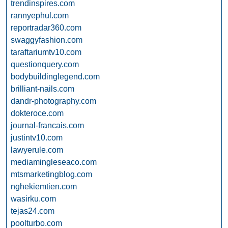
trendinspires.com
rannyephul.com
reportradar360.com
swaggyfashion.com
taraftariumtv10.com
questionquery.com
bodybuildinglegend.com
brilliant-nails.com
dandr-photography.com
dokteroce.com
journal-francais.com
justintv10.com
lawyerule.com
mediamingleseaco.com
mtsmarketingblog.com
nghekiemtien.com
wasirku.com
tejas24.com
poolturbo.com