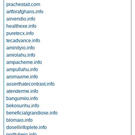
prachestait.com
artforafghans.info
airvendio.info
healthexe.info
puretecx.info
tecadvance.info
aminityio.info
amiolahu.info
ampacheme.info
ampullahu.info
aromaxme.info
asserthatecontrast.info
atenderme.info
bangumiio.info
bekosunhu.info
beneficialgrandiose.info
blomaio.info
dosellinfoplete.info
podtubeio.info