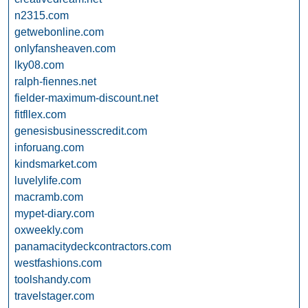
n2315.com
getwebonline.com
onlyfansheaven.com
lky08.com
ralph-fiennes.net
fielder-maximum-discount.net
fitfllex.com
genesisbusinesscredit.com
inforuang.com
kindsmarket.com
luvelylife.com
macramb.com
mypet-diary.com
oxweekly.com
panamacitydeckcontractors.com
westfashions.com
toolshandy.com
travelstager.com