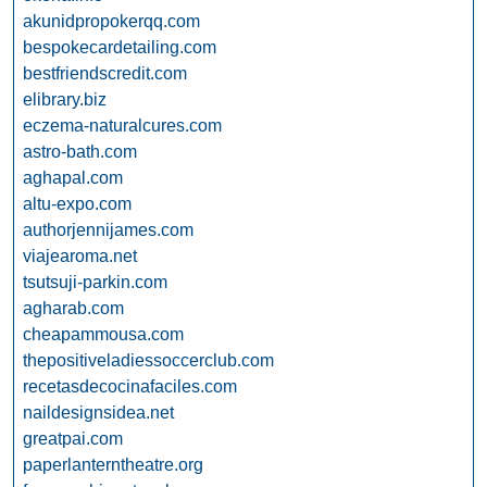
akunidpropokerqq.com
bespokecardetailing.com
bestfriendscredit.com
elibrary.biz
eczema-naturalcures.com
astro-bath.com
aghapal.com
altu-expo.com
authorjennijames.com
viajearoma.net
tsutsuji-parkin.com
agharab.com
cheapammousa.com
thepositiveladiessoccerclub.com
recetasdecocinafaciles.com
naildesignsidea.net
greatpai.com
paperlanterntheatre.org