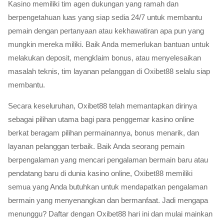
Kasino memiliki tim agen dukungan yang ramah dan
berpengetahuan luas yang siap sedia 24/7 untuk membantu
pemain dengan pertanyaan atau kekhawatiran apa pun yang
mungkin mereka miliki. Baik Anda memerlukan bantuan untuk
melakukan deposit, mengklaim bonus, atau menyelesaikan
masalah teknis, tim layanan pelanggan di Oxibet88 selalu siap
membantu.
Secara keseluruhan, Oxibet88 telah memantapkan dirinya
sebagai pilihan utama bagi para penggemar kasino online
berkat beragam pilihan permainannya, bonus menarik, dan
layanan pelanggan terbaik. Baik Anda seorang pemain
berpengalaman yang mencari pengalaman bermain baru atau
pendatang baru di dunia kasino online, Oxibet88 memiliki
semua yang Anda butuhkan untuk mendapatkan pengalaman
bermain yang menyenangkan dan bermanfaat. Jadi mengapa
menunggu? Daftar dengan Oxibet88 hari ini dan mulai mainkan