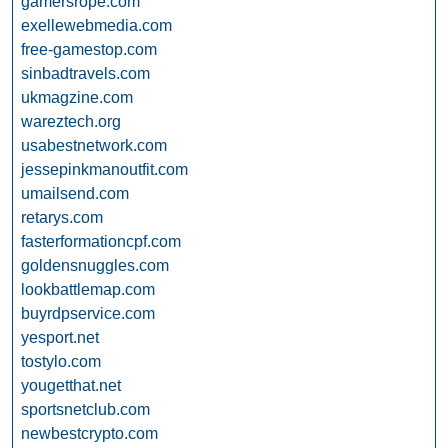
gamersrope.com
exellewebmedia.com
free-gamestop.com
sinbadtravels.com
ukmagzine.com
wareztech.org
usabestnetwork.com
jessepinkmanoutfit.com
umailsend.com
retarys.com
fasterformationcpf.com
goldensnuggles.com
lookbattlemap.com
buyrdpservice.com
yesport.net
tostylo.com
yougetthat.net
sportsnetclub.com
newbestcrypto.com