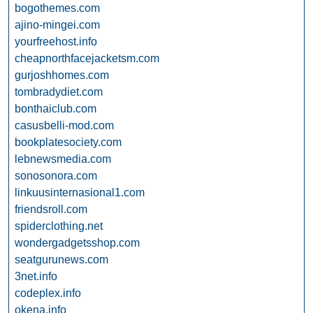
bogothemes.com
ajino-mingei.com
yourfreehost.info
cheapnorthfacejacketsm.com
gurjoshhomes.com
tombradydiet.com
bonthaiclub.com
casusbelli-mod.com
bookplatesociety.com
lebnewsmedia.com
sonosonora.com
linkuusinternasional1.com
friendsroll.com
spiderclothing.net
wondergadgetsshop.com
seatgurunews.com
3net.info
codeplex.info
okena.info