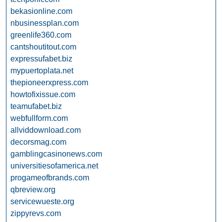
bekasionline.com
nbusinessplan.com
greenlife360.com
cantshoutitout.com
expressufabet.biz
mypuertoplata.net
thepioneerxpress.com
howtofixissue.com
teamufabet.biz
webfullform.com
allviddownload.com
decorsmag.com
gamblingcasinonews.com
universitiesofamerica.net
progameofbrands.com
qbreview.org
servicewueste.org
zippyrevs.com