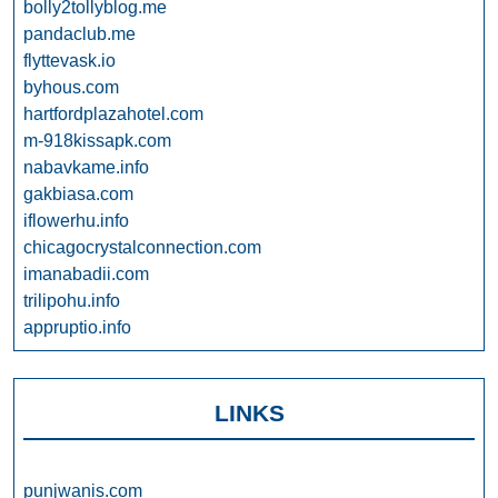
bolly2tollyblog.me
pandaclub.me
flyttevask.io
byhous.com
hartfordplazahotel.com
m-918kissapk.com
nabavkame.info
gakbiasa.com
iflowerhu.info
chicagocrystalconnection.com
imanabadii.com
trilipohu.info
appruptio.info
LINKS
punjwanis.com