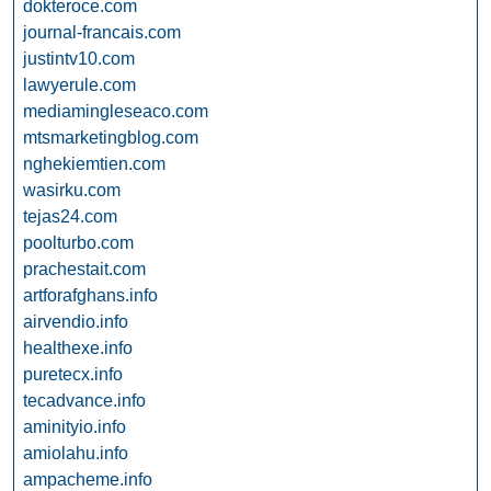
dokteroce.com
journal-francais.com
justintv10.com
lawyerule.com
mediamingleseaco.com
mtsmarketingblog.com
nghekiemtien.com
wasirku.com
tejas24.com
poolturbo.com
prachestait.com
artforafghans.info
airvendio.info
healthexe.info
puretecx.info
tecadvance.info
aminityio.info
amiolahu.info
ampacheme.info