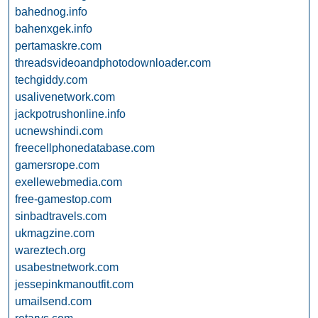
bahednog.info
bahenxgek.info
pertamaskre.com
threadsvideoandphotodownloader.com
techgiddy.com
usalivenetwork.com
jackpotrushonline.info
ucnewshindi.com
freecellphonedatabase.com
gamersrope.com
exellewebmedia.com
free-gamestop.com
sinbadtravels.com
ukmagzine.com
wareztech.org
usabestnetwork.com
jessepinkmanoutfit.com
umailsend.com