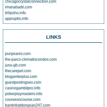
chicagocrystalconnection.com
imanabadii.com
trilipohu.info
appruptio.info
LINKS
punjwanis.com
the-parcs-clematiscondos.com
jusu-gb.com
thecarepet.com
blogwriterplus.com
guestpostingseo.com
casinogambitpro.info
pokerplaymasters.info
courseoncourse.com
bantinbatdongsan247.com