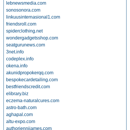
lebnewsmedia.com
sonosonora.com
linkuusinternasional1.com
friendsroll.com
spiderclothing.net
wondergadgetsshop.com
seatgurunews.com
3net.info
codeplex.info
okena.info
akunidpropokerqq.com
bespokecardetailing.com
bestfriendscredit.com
elibrary.biz
eczema-naturalcures.com
astro-bath.com
aghapal.com
altu-expo.com
authorjennijames.com