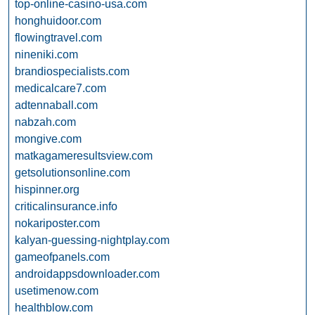
top-online-casino-usa.com
honghuidoor.com
flowingtravel.com
nineniki.com
brandiospecialists.com
medicalcare7.com
adtennaball.com
nabzah.com
mongive.com
matkagameresultsview.com
getsolutionsonline.com
hispinner.org
criticalinsurance.info
nokariposter.com
kalyan-guessing-nightplay.com
gameofpanels.com
androidappsdownloader.com
usetimenow.com
healthblow.com