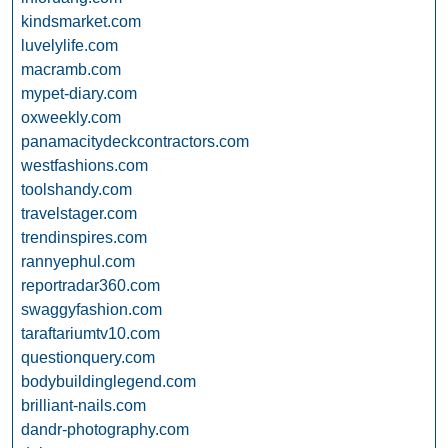
kindsmarket.com
luvelylife.com
macramb.com
mypet-diary.com
oxweekly.com
panamacitydeckcontractors.com
westfashions.com
toolshandy.com
travelstager.com
trendinspires.com
rannyephul.com
reportradar360.com
swaggyfashion.com
taraftariumtv10.com
questionquery.com
bodybuildinglegend.com
brilliant-nails.com
dandr-photography.com