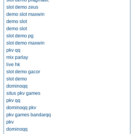
slot demo zeus
demo slot maxwin
demo slot
demo slot
slot demo pg
slot demo maxwin
pkv qq
mix parlay
live hk
slot demo gacor
slot demo
dominoqq
situs pkv games
pkv qq
dominoqq pkv
pkv games bandarqq
pkv
dominoqq