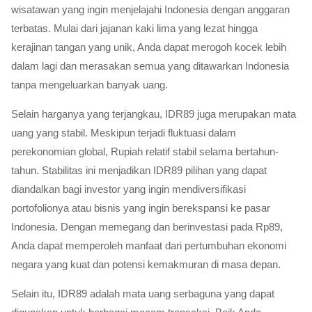
wisatawan yang ingin menjelajahi Indonesia dengan anggaran
terbatas. Mulai dari jajanan kaki lima yang lezat hingga
kerajinan tangan yang unik, Anda dapat merogoh kocek lebih
dalam lagi dan merasakan semua yang ditawarkan Indonesia
tanpa mengeluarkan banyak uang.
Selain harganya yang terjangkau, IDR89 juga merupakan mata
uang yang stabil. Meskipun terjadi fluktuasi dalam
perekonomian global, Rupiah relatif stabil selama bertahun-
tahun. Stabilitas ini menjadikan IDR89 pilihan yang dapat
diandalkan bagi investor yang ingin mendiversifikasi
portofolionya atau bisnis yang ingin berekspansi ke pasar
Indonesia. Dengan memegang dan berinvestasi pada Rp89,
Anda dapat memperoleh manfaat dari pertumbuhan ekonomi
negara yang kuat dan potensi kemakmuran di masa depan.
Selain itu, IDR89 adalah mata uang serbaguna yang dapat