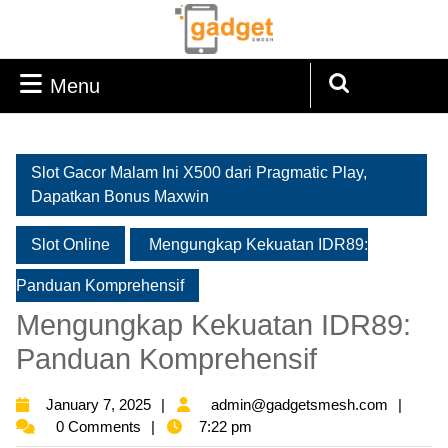
Skip
to
content
Menu
Menu
Search
for:
Slot Gacor Malam Ini X500 dari Pragmatic Play,
Dapatkan Bonus Maxwin
Slot Online
Mengungkap Kekuatan IDR89:
Panduan Komprehensif
Mengungkap Kekuatan IDR89:
Panduan Komprehensif
January
admi
January 7, 2025
admin@gadgetsmesh.com
7,
0 Comments
7:22 pm
2025