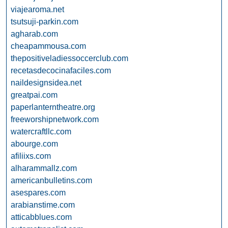
viajearoma.net
tsutsuji-parkin.com
agharab.com
cheapammousa.com
thepositiveladiessoccerclub.com
recetasdecocinafaciles.com
naildesignsidea.net
greatpai.com
paperlanterntheatre.org
freeworshipnetwork.com
watercraftllc.com
abourge.com
afiliixs.com
alharammallz.com
americanbulletins.com
asespares.com
arabianstime.com
atticabblues.com