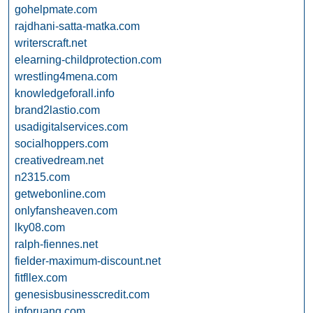
gohelpmate.com
rajdhani-satta-matka.com
writerscraft.net
elearning-childprotection.com
wrestling4mena.com
knowledgeforall.info
brand2lastio.com
usadigitalservices.com
socialhoppers.com
creativedream.net
n2315.com
getwebonline.com
onlyfansheaven.com
lky08.com
ralph-fiennes.net
fielder-maximum-discount.net
fitfllex.com
genesisbusinesscredit.com
inforuang.com