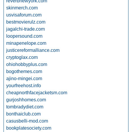
reverbnewyork.com
skinmerch.com
usvisaforum.com
bestmovierulz.com
jagalchi-trade.com
loopersound.com
minapenelope.com
justicereformalliance.com
cryptoglax.com
ohiohobbyplus.com
bogothemes.com
ajino-mingei.com
yourfreehost.info
cheapnorthfacejacketsm.com
gurjoshhomes.com
tombradydiet.com
bonthaiclub.com
casusbelli-mod.com
bookplatesociety.com