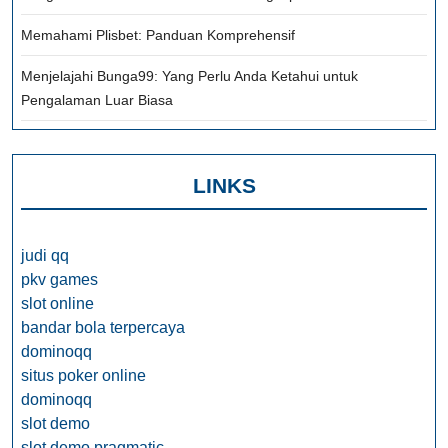
Memahami Plisbet: Panduan Komprehensif
Menjelajahi Bunga99: Yang Perlu Anda Ketahui untuk
Pengalaman Luar Biasa
LINKS
judi qq
pkv games
slot online
bandar bola terpercaya
dominoqq
situs poker online
dominoqq
slot demo
slot demo pragmatic