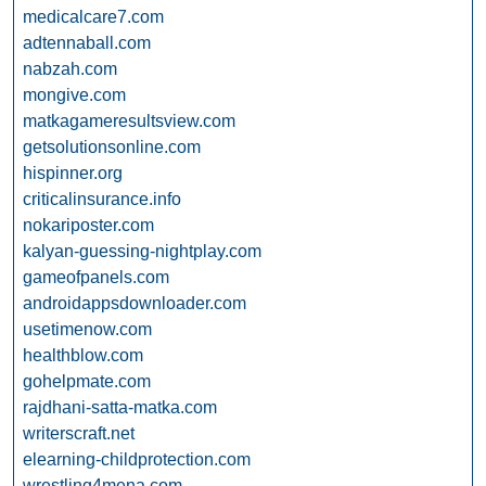
medicalcare7.com
adtennaball.com
nabzah.com
mongive.com
matkagameresultsview.com
getsolutionsonline.com
hispinner.org
criticalinsurance.info
nokariposter.com
kalyan-guessing-nightplay.com
gameofpanels.com
androidappsdownloader.com
usetimenow.com
healthblow.com
gohelpmate.com
rajdhani-satta-matka.com
writerscraft.net
elearning-childprotection.com
wrestling4mena.com