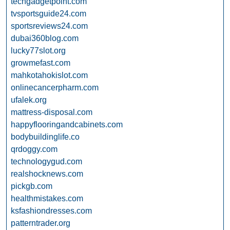
techgadgetpoint.com
tvsportsguide24.com
sportsreviews24.com
dubai360blog.com
lucky77slot.org
growmefast.com
mahkotahokislot.com
onlinecancerpharm.com
ufalek.org
mattress-disposal.com
happyflooringandcabinets.com
bodybuildinglife.co
qrdoggy.com
technologygud.com
realshocknews.com
pickgb.com
healthmistakes.com
ksfashiondresses.com
patterntrader.org