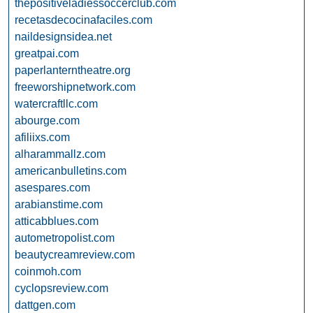
thepositiveladiessoccerclub.com
recetasdecocinafaciles.com
naildesignsidea.net
greatpai.com
paperlanterntheatre.org
freeworshipnetwork.com
watercraftllc.com
abourge.com
afiliixs.com
alharammallz.com
americanbulletins.com
asespares.com
arabianstime.com
atticabblues.com
autometropolist.com
beautycreamreview.com
coinmoh.com
cyclopsreview.com
dattgen.com