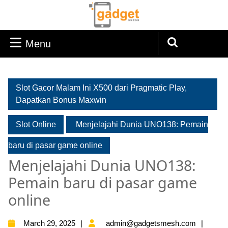
Skip
to
content
Menu
Menu
Search
for:
Slot Gacor Malam Ini X500 dari Pragmatic Play,
Dapatkan Bonus Maxwin
Slot Online
Menjelajahi Dunia UNO138: Pemain
baru di pasar game online
Menjelajahi Dunia UNO138:
Pemain baru di pasar game
online
March
admi
March 29, 2025
admin@gadgetsmesh.com