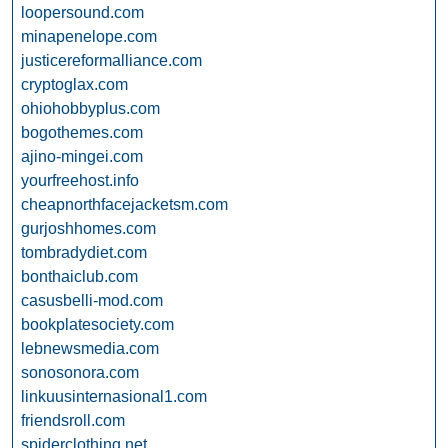
loopersound.com
minapenelope.com
justicereformalliance.com
cryptoglax.com
ohiohobbyplus.com
bogothemes.com
ajino-mingei.com
yourfreehost.info
cheapnorthfacejacketsm.com
gurjoshhomes.com
tombradydiet.com
bonthaiclub.com
casusbelli-mod.com
bookplatesociety.com
lebnewsmedia.com
sonosonora.com
linkuusinternasional1.com
friendsroll.com
spiderclothing.net