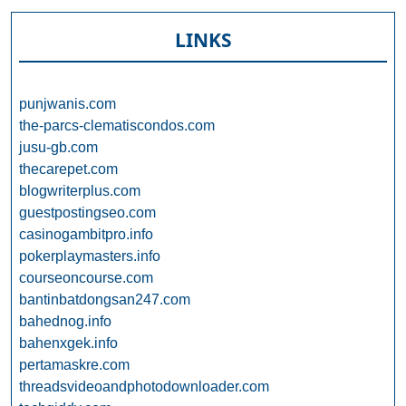
LINKS
punjwanis.com
the-parcs-clematiscondos.com
jusu-gb.com
thecarepet.com
blogwriterplus.com
guestpostingseo.com
casinogambitpro.info
pokerplaymasters.info
courseoncourse.com
bantinbatdongsan247.com
bahednog.info
bahenxgek.info
pertamaskre.com
threadsvideoandphotodownloader.com