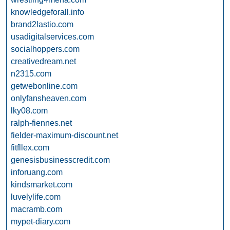
knowledgeforall.info
brand2lastio.com
usadigitalservices.com
socialhoppers.com
creativedream.net
n2315.com
getwebonline.com
onlyfansheaven.com
lky08.com
ralph-fiennes.net
fielder-maximum-discount.net
fitfllex.com
genesisbusinesscredit.com
inforuang.com
kindsmarket.com
luvelylife.com
macramb.com
mypet-diary.com