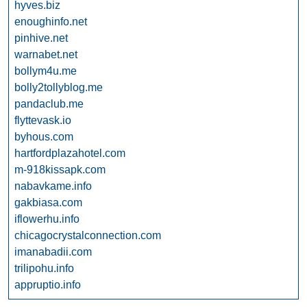
hyves.biz
enoughinfo.net
pinhive.net
warnabet.net
bollym4u.me
bolly2tollyblog.me
pandaclub.me
flyttevask.io
byhous.com
hartfordplazahotel.com
m-918kissapk.com
nabavkame.info
gakbiasa.com
iflowerhu.info
chicagocrystalconnection.com
imanabadii.com
trilipohu.info
appruptio.info