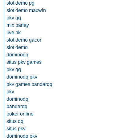
slot demo pg
slot demo maxwin
pkv qq
mix parlay
live hk
slot demo gacor
slot demo
dominoqq
situs pkv games
pkv qq
dominoqq pkv
pkv games bandarqq
pkv
dominoqq
bandarqq
poker online
situs qq
situs pkv
dominoqq pkv