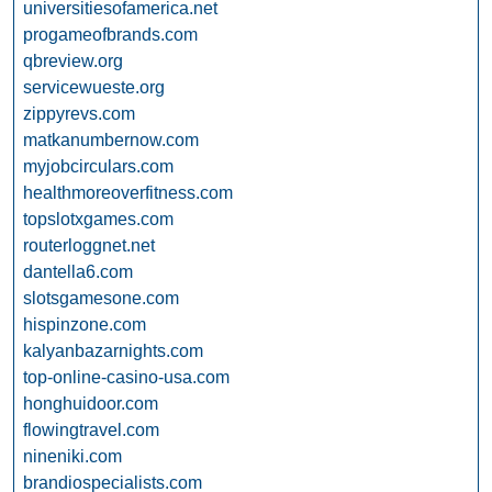
universitiesofamerica.net
progameofbrands.com
qbreview.org
servicewueste.org
zippyrevs.com
matkanumbernow.com
myjobcirculars.com
healthmoreoverfitness.com
topslotxgames.com
routerloggnet.net
dantella6.com
slotsgamesone.com
hispinzone.com
kalyanbazarnights.com
top-online-casino-usa.com
honghuidoor.com
flowingtravel.com
nineniki.com
brandiospecialists.com