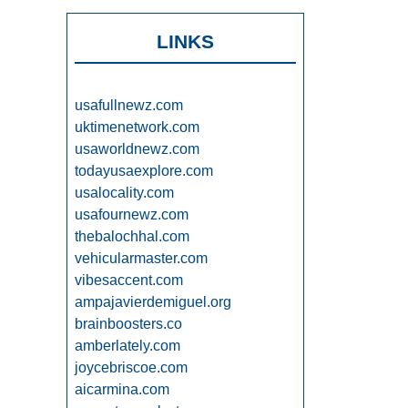
LINKS
usafullnewz.com
uktimenetwork.com
usaworldnewz.com
todayusaexplore.com
usalocality.com
usafournewz.com
thebalochhal.com
vehicularmaster.com
vibesaccent.com
ampajavierdemiguel.org
brainboosters.co
amberlately.com
joycebriscoe.com
aicarmina.com