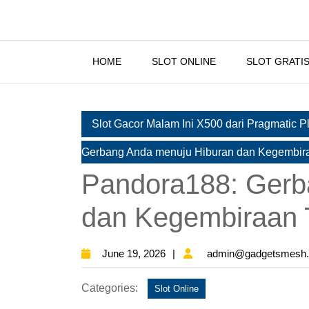
Skip
to
content
HOME
SLOT ONLINE
SLOT GRATI
Slot Gacor Malam Ini X500 dari Pragmatic 
Gerbang Anda menuju Hiburan dan Kegembira
Pandora188: Gerb
dan Kegembiraan 
June
June 19, 2026
admin@gadgetsmesh
19,
2026
Categories:
Slot Online