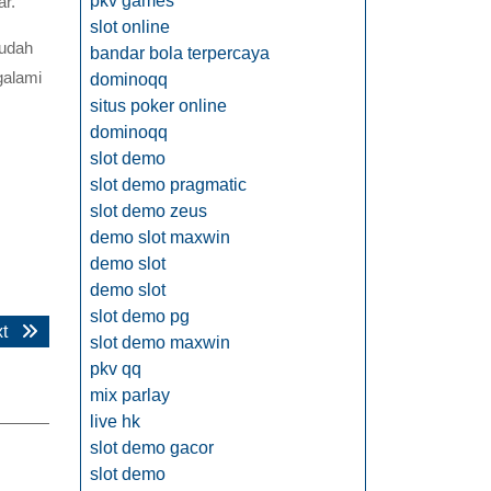
pkv games
ar.
slot online
mudah
bandar bola terpercaya
galami
dominoqq
situs poker online
dominoqq
slot demo
slot demo pragmatic
slot demo zeus
demo slot maxwin
demo slot
demo slot
slot demo pg
Next
t
slot demo maxwin
post:
pkv qq
mix parlay
live hk
slot demo gacor
slot demo