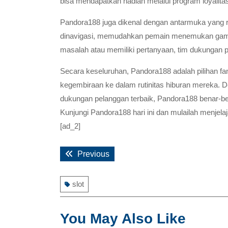
bisa mendapatkan hadiah melalui program loyalit
Pandora188 juga dikenal dengan antarmuka yang 
dinavigasi, memudahkan pemain menemukan game 
masalah atau memiliki pertanyaan, tim dukungan 
Secara keseluruhan, Pandora188 adalah pilihan f
kegembiraan ke dalam rutinitas hiburan mereka. D
dukungan pelanggan terbaik, Pandora188 benar-b
Kunjungi Pandora188 hari ini dan mulailah menjel
[ad_2]
Post
Previous
Previous
navigation
post:
slot
You May Also Like