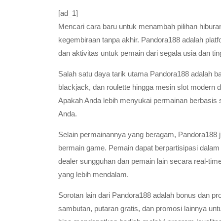
[ad_1]
Mencari cara baru untuk menambah pilihan hibura
kegembiraan tanpa akhir. Pandora188 adalah pla
dan aktivitas untuk pemain dari segala usia dan tin
Salah satu daya tarik utama Pandora188 adalah ba
blackjack, dan roulette hingga mesin slot modern 
Apakah Anda lebih menyukai permainan berbasis 
Anda.
Selain permainannya yang beragam, Pandora188 j
bermain game. Pemain dapat berpartisipasi dalam
dealer sungguhan dan pemain lain secara real-ti
yang lebih mendalam.
Sorotan lain dari Pandora188 adalah bonus dan 
sambutan, putaran gratis, dan promosi lainnya un