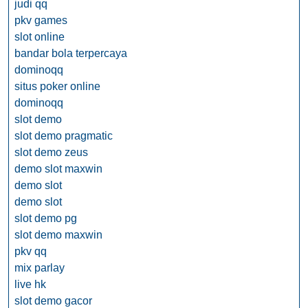
judi qq
pkv games
slot online
bandar bola terpercaya
dominoqq
situs poker online
dominoqq
slot demo
slot demo pragmatic
slot demo zeus
demo slot maxwin
demo slot
demo slot
slot demo pg
slot demo maxwin
pkv qq
mix parlay
live hk
slot demo gacor