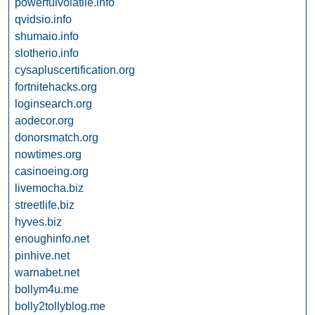
powerfulvolatile.info
qvidsio.info
shumaio.info
slotherio.info
cysapluscertification.org
fortnitehacks.org
loginsearch.org
aodecor.org
donorsmatch.org
nowtimes.org
casinoeing.org
livemocha.biz
streetlife.biz
hyves.biz
enoughinfo.net
pinhive.net
warnabet.net
bollym4u.me
bolly2tollyblog.me