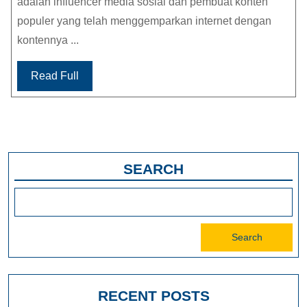
adalah influencer media sosial dan pembuat konten
Rajacuan
populer yang telah menggemparkan internet dengan
Sekilas
kontennya ...
Kehidup
dan
Read Full
Karirnya
SEARCH
Search
RECENT POSTS