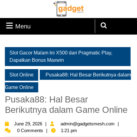
Skip
to
content
Menu
Menu
Search
for:
Slot Gacor Malam Ini X500 dari Pragmatic Play,
Dapatkan Bonus Maxwin
Slot Online
Pusaka88: Hal Besar Berikutnya dalam
Game Online
Pusaka88: Hal Besar
Berikutnya dalam Game Online
June
admin@
June 29, 2026
admin@gadgetsmesh.com
29,
0 Comments
1:21 pm
2026