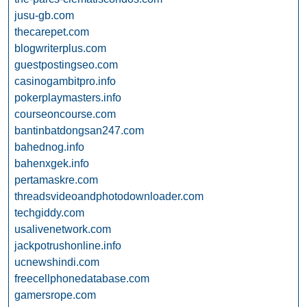
jusu-gb.com
thecarepet.com
blogwriterplus.com
guestpostingseo.com
casinogambitpro.info
pokerplaymasters.info
courseoncourse.com
bantinbatdongsan247.com
bahednog.info
bahenxgek.info
pertamaskre.com
threadsvideoandphotodownloader.com
techgiddy.com
usalivenetwork.com
jackpotrushonline.info
ucnewshindi.com
freecellphonedatabase.com
gamersrope.com