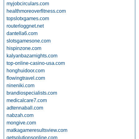
myjobcirculars.com
healthmoreoverfitness.com
topslotxgames.com
routerloggnet.net
dantella6.com
slotsgamesone.com
hispinzone.com
kalyanbazarnights.com
top-online-casino-usa.com
honghuidoor.com
flowingtravel.com
nineniki.com
brandiospecialists.com
medicalcare7.com
adtennaball.com
nabzah.com
mongive.com
matkagameresultsview.com
getsolutionsonline.com