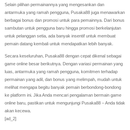
Selain pilihan permainannya yang mengesankan dan
antarmuka yang ramah pengguna, Pusaka88 juga menawarkan
berbagai bonus dan promosi untuk para pemainnya. Dari bonus
sambutan untuk pengguna baru hingga promosi berkelanjutan
untuk pelanggan setia, ada banyak insentif untuk membuat
pemain datang kembali untuk mendapatkan lebih banyak.
Secara keseluruhan, Pusaka88 dengan cepat dikenal sebagai
game online besar berikutnya. Dengan variasi permainan yang
luas, antarmuka yang ramah pengguna, komitmen terhadap
permainan yang adil, dan bonus yang melimpah, mudah untuk
melihat mengapa begitu banyak pemain berbondong-bondong
ke platform ini. Jika Anda mencari pengalaman bermain game
online baru, pastikan untuk mengunjungi Pusaka88 – Anda tidak
akan kecewa.
[ad_2]