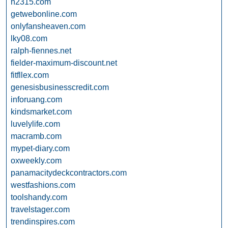
n2315.com
getwebonline.com
onlyfansheaven.com
lky08.com
ralph-fiennes.net
fielder-maximum-discount.net
fitfllex.com
genesisbusinesscredit.com
inforuang.com
kindsmarket.com
luvelylife.com
macramb.com
mypet-diary.com
oxweekly.com
panamacitydeckcontractors.com
westfashions.com
toolshandy.com
travelstager.com
trendinspires.com