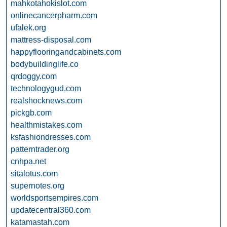
mahkotahokislot.com
onlinecancerpharm.com
ufalek.org
mattress-disposal.com
happyflooringandcabinets.com
bodybuildinglife.co
qrdoggy.com
technologygud.com
realshocknews.com
pickgb.com
healthmistakes.com
ksfashiondresses.com
patterntrader.org
cnhpa.net
sitalotus.com
supernotes.org
worldsportsempires.com
updatecentral360.com
katamastah.com