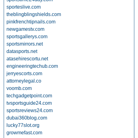
sporteslive.com
theblingblingshields.com
pinkfrenchtipnails.com
newgamestv.com
sportsgallerys.com
sportsmirrors.net
datasports.net
atasehirescortu.net
engineeringtechub.com
jerryescorts.com
attorneylegal.co
voomb.com
techgadgetpoint.com
tvsportsguide24.com
sportsreviews24.com
dubai360blog.com
lucky77slot.org
growmefast.com