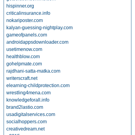
hispinner.org
criticalinsurance.info
nokariposter.com
kalyan-guessing-nightplay.com
gameofpanels.com
androidappsdownloader.com
usetimenow.com
healthblow.com
gohelpmate.com
rajdhani-satta-matka.com
writerscraft.net
elearning-childprotection.com
wrestling4mena.com
knowledgeforall.info
brand2lastio.com
usadigitalservices.com
socialhoppers.com
creativedream.net