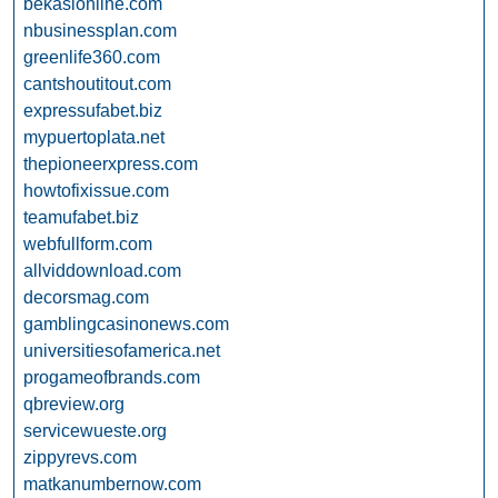
bekasionline.com
nbusinessplan.com
greenlife360.com
cantshoutitout.com
expressufabet.biz
mypuertoplata.net
thepioneerxpress.com
howtofixissue.com
teamufabet.biz
webfullform.com
allviddownload.com
decorsmag.com
gamblingcasinonews.com
universitiesofamerica.net
progameofbrands.com
qbreview.org
servicewueste.org
zippyrevs.com
matkanumbernow.com