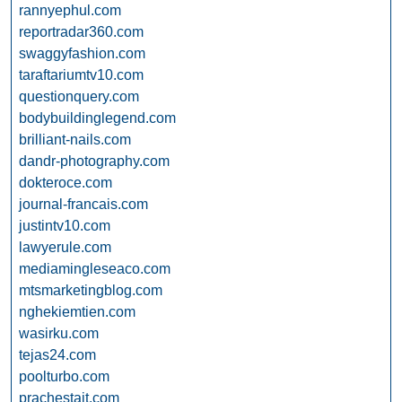
rannyephul.com
reportradar360.com
swaggyfashion.com
taraftariumtv10.com
questionquery.com
bodybuildinglegend.com
brilliant-nails.com
dandr-photography.com
dokteroce.com
journal-francais.com
justintv10.com
lawyerule.com
mediamingleseaco.com
mtsmarketingblog.com
nghekiemtien.com
wasirku.com
tejas24.com
poolturbo.com
prachestait.com