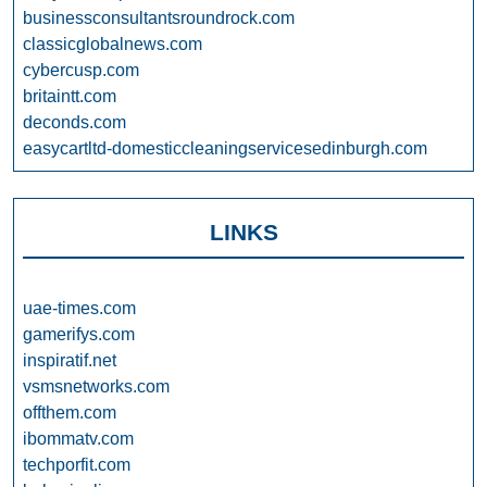
businessconsultantsroundrock.com
classicglobalnews.com
cybercusp.com
britaintt.com
deconds.com
easycartltd-domesticcleaningservicesedinburgh.com
LINKS
uae-times.com
gamerifys.com
inspiratif.net
vsmsnetworks.com
offthem.com
ibommatv.com
techporfit.com