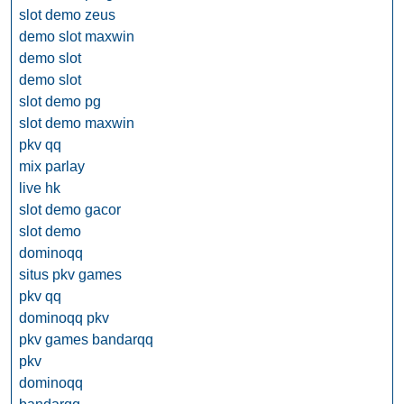
slot demo zeus
demo slot maxwin
demo slot
demo slot
slot demo pg
slot demo maxwin
pkv qq
mix parlay
live hk
slot demo gacor
slot demo
dominoqq
situs pkv games
pkv qq
dominoqq pkv
pkv games bandarqq
pkv
dominoqq