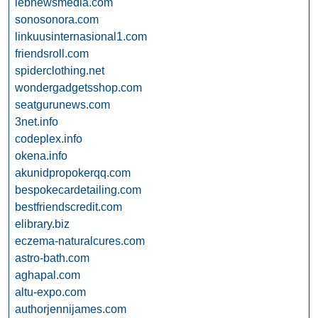
lebnewsmedia.com
sonosonora.com
linkuusinternasional1.com
friendsroll.com
spiderclothing.net
wondergadgetsshop.com
seatgurunews.com
3net.info
codeplex.info
okena.info
akunidpropokerqq.com
bespokecardetailing.com
bestfriendscredit.com
elibrary.biz
eczema-naturalcures.com
astro-bath.com
aghapal.com
altu-expo.com
authorjennijames.com