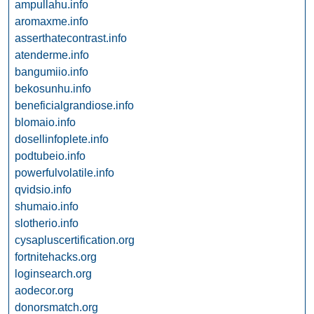
ampullahu.info
aromaxme.info
asserthatecontrast.info
atenderme.info
bangumiio.info
bekosunhu.info
beneficialgrandiose.info
blomaio.info
dosellinfoplete.info
podtubeio.info
powerfulvolatile.info
qvidsio.info
shumaio.info
slotherio.info
cysapluscertification.org
fortnitehacks.org
loginsearch.org
aodecor.org
donorsmatch.org