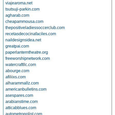
viajearoma.net
tsutsuji-parkin.com
agharab.com
cheapammousa.com
thepositiveladiessoccerclub.com
recetasdecocinafaciles.com
naildesignsidea.net
greatpai.com
paperlanterntheatre.org
freeworshipnetwork.com
watercraftllc.com
abourge.com
afiliixs.com
alharammallz.com
americanbulletins.com
asespares.com
arabianstime.com
atticabblues.com
autometropolist.com