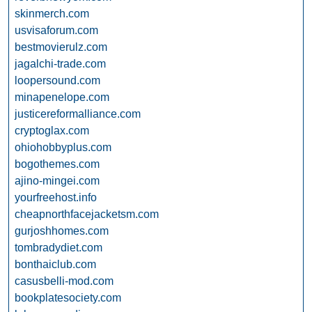
skinmerch.com
usvisaforum.com
bestmovierulz.com
jagalchi-trade.com
loopersound.com
minapenelope.com
justicereformalliance.com
cryptoglax.com
ohiohobbyplus.com
bogothemes.com
ajino-mingei.com
yourfreehost.info
cheapnorthfacejacketsm.com
gurjoshhomes.com
tombradydiet.com
bonthaiclub.com
casusbelli-mod.com
bookplatesociety.com