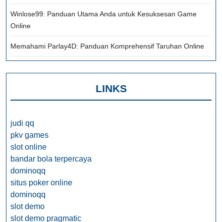
Winlose99: Panduan Utama Anda untuk Kesuksesan Game
Online
Memahami Parlay4D: Panduan Komprehensif Taruhan Online
LINKS
judi qq
pkv games
slot online
bandar bola terpercaya
dominoqq
situs poker online
dominoqq
slot demo
slot demo pragmatic