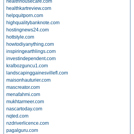
healthhousecare.com
healthkartreview.com
helpquitporn.com
highqualitybanknote.com
hostingnews24.com
hottstyle.com
howtodiyanything.com
inspiringearthlings.com
investindependent.com
kralbozguncu1.com
landscapinggainesvillefl.com
maisonhauturier.com
mascreator.com
menafahmi.com
mukhtarmeer.com
nascartoday.com
nqted.com
nzdriverlicence.com
pagalguru.com