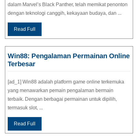
Apa
dalam Marvel’s Black Panther, telah memikat penonton
yang
dengan teknologi canggih, kekayaan budaya, dan ...
Ada
di
Read Full
Luar
Batas
Win88: Pengalaman Permainan Online
Win88:
Terbesar
Pengalaman
Permainan
[ad_1] Win88 adalah platform game online terkemuka
Online
yang menawarkan pemain pengalaman bermain
Terbesar
terbaik. Dengan berbagai permainan untuk dipilih,
termasuk slot, ...
Read Full