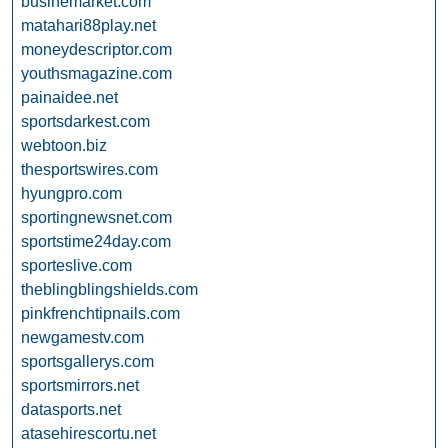
businemarket.com
matahari88play.net
moneydescriptor.com
youthsmagazine.com
painaidee.net
sportsdarkest.com
webtoon.biz
thesportswires.com
hyungpro.com
sportingnewsnet.com
sportstime24day.com
sporteslive.com
theblingblingshields.com
pinkfrenchtipnails.com
newgamestv.com
sportsgallerys.com
sportsmirrors.net
datasports.net
atasehirescortu.net