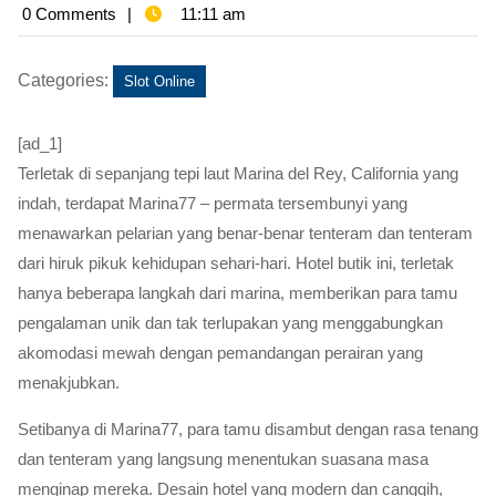
14,
0 Comments
11:11 am
2026
Categories:
Slot Online
[ad_1]
Terletak di sepanjang tepi laut Marina del Rey, California yang
indah, terdapat Marina77 – permata tersembunyi yang
menawarkan pelarian yang benar-benar tenteram dan tenteram
dari hiruk pikuk kehidupan sehari-hari. Hotel butik ini, terletak
hanya beberapa langkah dari marina, memberikan para tamu
pengalaman unik dan tak terlupakan yang menggabungkan
akomodasi mewah dengan pemandangan perairan yang
menakjubkan.
Setibanya di Marina77, para tamu disambut dengan rasa tenang
dan tenteram yang langsung menentukan suasana masa
menginap mereka. Desain hotel yang modern dan canggih,