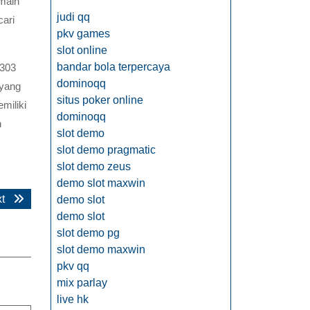
main
judi qq
cari
pkv games
slot online
bandar bola terpercaya
g303
dominoqq
 yang
situs poker online
miliki
dominoqq
n
slot demo
slot demo pragmatic
slot demo zeus
demo slot maxwin
Next
t
demo slot
post:
demo slot
slot demo pg
slot demo maxwin
pkv qq
mix parlay
live hk