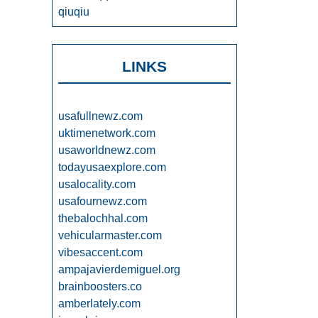
qiuqiu
LINKS
usafullnewz.com
uktimenetwork.com
usaworldnewz.com
todayusaexplore.com
usalocality.com
usafournewz.com
thebalochhal.com
vehicularmaster.com
vibesaccent.com
ampajavierdemiguel.org
brainboosters.co
amberlately.com