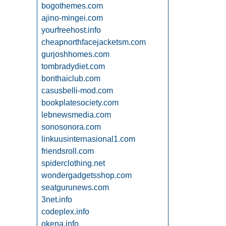
bogothemes.com
ajino-mingei.com
yourfreehost.info
cheapnorthfacejacketsm.com
gurjoshhomes.com
tombradydiet.com
bonthaiclub.com
casusbelli-mod.com
bookplatesociety.com
lebnewsmedia.com
sonosonora.com
linkuusinternasional1.com
friendsroll.com
spiderclothing.net
wondergadgetsshop.com
seatgurunews.com
3net.info
codeplex.info
okena.info