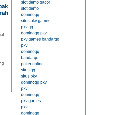
slot demo gacor
pak
slot demo
rah
dominoqq
lanan
situs pkv games
ampak
pkv qq
wa77:
dominoqq pkv
nal
pkv games bandarqq
ah
pkv
dominoqq
ju
g
bandarqq
an
ng
poker online
situs qq
situs pkv
dominoqq pkv
pkv
dominoqq
pkv games
pkv
dominoqq