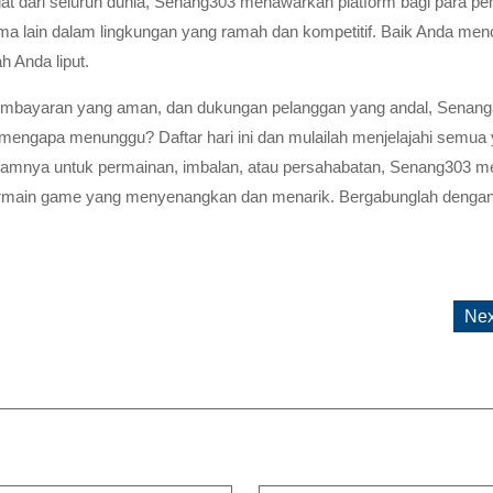
t dari seluruh dunia, Senang303 menawarkan platform bagi para pe
ma lain dalam lingkungan yang ramah dan kompetitif. Baik Anda men
h Anda liput.
embayaran yang aman, dan dukungan pelanggan yang andal, Senan
di mengapa menunggu? Daftar hari ini dan mulailah menjelajahi semua
lamnya untuk permainan, imbalan, atau persahabatan, Senang303 me
rmain game yang menyenangkan dan menarik. Bergabunglah denga
Nex