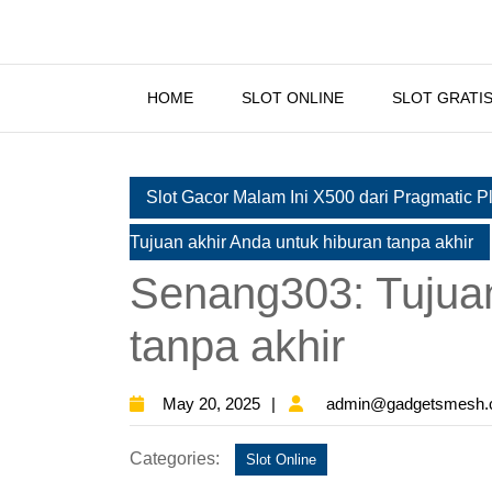
Skip
to
content
HOME
SLOT ONLINE
SLOT GRATI
Slot Gacor Malam Ini X500 dari Pragmatic 
Tujuan akhir Anda untuk hiburan tanpa akhir
Senang303: Tujuan
tanpa akhir
May
May 20, 2025
admin@gadgetsmesh
20,
2025
Categories:
Slot Online