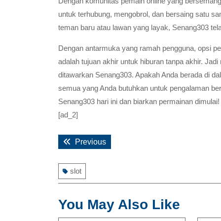
Dengan komunitas pemain online yang bersemanga
untuk terhubung, mengobrol, dan bersaing satu sa
teman baru atau lawan yang layak, Senang303 tela
Dengan antarmuka yang ramah pengguna, opsi p
adalah tujuan akhir untuk hiburan tanpa akhir. Ja
ditawarkan Senang303. Apakah Anda berada di da
semua yang Anda butuhkan untuk pengalaman be
Senang303 hari ini dan biarkan permainan dimulai!
[ad_2]
Post
Previous
Previous
navigation
post:
slot
You May Also Like