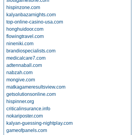
slotsgamesone.com
hispinzone.com
kalyanbazarnights.com
top-online-casino-usa.com
honghuidoor.com
flowingtravel.com
nineniki.com
brandiospecialists.com
medicalcare7.com
adtennaball.com
nabzah.com
mongive.com
matkagameresultsview.com
getsolutionsonline.com
hispinner.org
criticalinsurance.info
nokariposter.com
kalyan-guessing-nightplay.com
gameofpanels.com