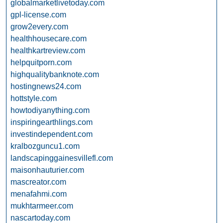
globalmarketlivetoday.com
gpl-license.com
grow2every.com
healthhousecare.com
healthkartreview.com
helpquitporn.com
highqualitybanknote.com
hostingnews24.com
hottstyle.com
howtodiyanything.com
inspiringearthlings.com
investindependent.com
kralbozguncu1.com
landscapinggainesvillefl.com
maisonhauturier.com
mascreator.com
menafahmi.com
mukhtarmeer.com
nascartoday.com