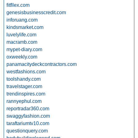
fitfllex.com
genesisbusinesscredit.com
inforuang.com
kindsmarket.com
luvelylife.com
macramb.com
mypet-diary.com
oxweekly.com
panamacitydeckcontractors.com
westfashions.com
toolshandy.com
travelstager.com
trendinspires.com
rannyephul.com
reportradar360.com
swaggyfashion.com
taraftariumtv10.com
questionquery.com