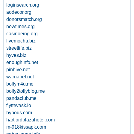
loginsearch.org
aodecor.org
donorsmatch.org
nowtimes.org
casinoeing.org
livemocha.biz
streetlife.biz
hyves.biz
enoughinfo.net
pinhive.net
warnabet.net
bollym4u.me
bolly2tollyblog.me
pandaclub.me
flyttevask.io
byhous.com
hartfordplazahotel.com
m-918kissapk.com