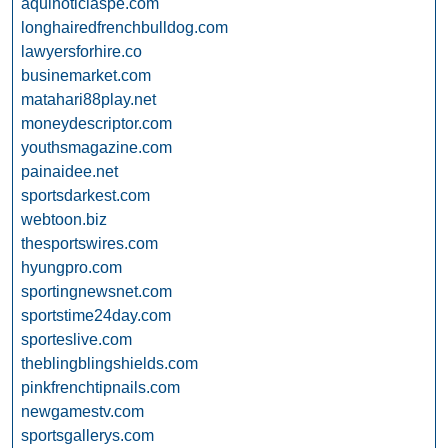
aquinoticiaspe.com
longhairedfrenchbulldog.com
lawyersforhire.co
businemarket.com
matahari88play.net
moneydescriptor.com
youthsmagazine.com
painaidee.net
sportsdarkest.com
webtoon.biz
thesportswires.com
hyungpro.com
sportingnewsnet.com
sportstime24day.com
sporteslive.com
theblingblingshields.com
pinkfrenchtipnails.com
newgamestv.com
sportsgallerys.com