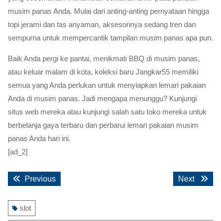
musim panas Anda. Mulai dari anting-anting pernyataan hingga
topi jerami dan tas anyaman, aksesorinya sedang tren dan
sempurna untuk mempercantik tampilan musim panas apa pun.
Baik Anda pergi ke pantai, menikmati BBQ di musim panas,
atau keluar malam di kota, koleksi baru Jangkar55 memiliki
semua yang Anda perlukan untuk menyiapkan lemari pakaian
Anda di musim panas. Jadi mengapa menunggu? Kunjungi
situs web mereka atau kunjungi salah satu toko mereka untuk
berbelanja gaya terbaru dan perbarui lemari pakaian musim
panas Anda hari ini.
[ad_2]
Post
Previous
Next
Previous
Next
navigation
post:
post:
slot