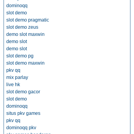
dominoqq
slot demo
slot demo pragmatic
slot demo zeus
demo slot maxwin
demo slot
demo slot
slot demo pg
slot demo maxwin
pkv qq
mix parlay
live hk
slot demo gacor
slot demo
dominoqq
situs pkv games
pkv qq
dominoqq pkv