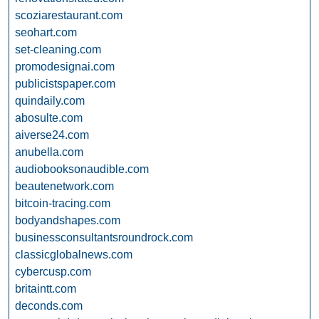
scoziarestaurant.com
seohart.com
set-cleaning.com
promodesignai.com
publicistspaper.com
quindaily.com
abosulte.com
aiverse24.com
anubella.com
audiobooksonaudible.com
beautenetwork.com
bitcoin-tracing.com
bodyandshapes.com
businessconsultantsroundrock.com
classicglobalnews.com
cybercusp.com
britaintt.com
deconds.com