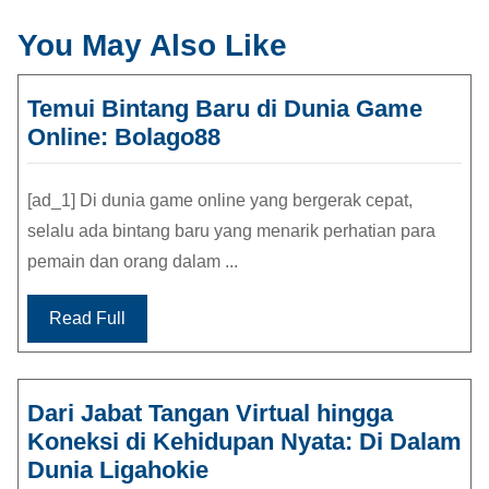
You May Also Like
Temui Bintang Baru di Dunia Game
Temui
Online: Bolago88
Bintang
Baru
[ad_1] Di dunia game online yang bergerak cepat,
di
selalu ada bintang baru yang menarik perhatian para
Dunia
pemain dan orang dalam ...
Game
Online:
Read Full
Bolago88
Dari Jabat Tangan Virtual hingga
Koneksi di Kehidupan Nyata: Di Dalam
Dari
Dunia Ligahokie