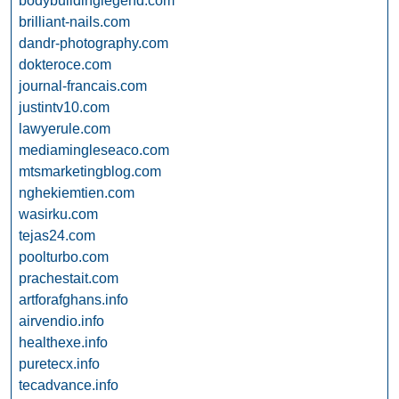
bodybuildinglegend.com
brilliant-nails.com
dandr-photography.com
dokteroce.com
journal-francais.com
justintv10.com
lawyerule.com
mediamingleseaco.com
mtsmarketingblog.com
nghekiemtien.com
wasirku.com
tejas24.com
poolturbo.com
prachestait.com
artforafghans.info
airvendio.info
healthexe.info
puretecx.info
tecadvance.info