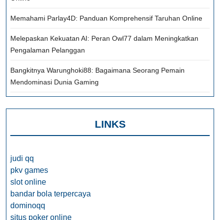
Memahami Parlay4D: Panduan Komprehensif Taruhan Online
Melepaskan Kekuatan AI: Peran Owl77 dalam Meningkatkan
Pengalaman Pelanggan
Bangkitnya Warunghoki88: Bagaimana Seorang Pemain
Mendominasi Dunia Gaming
LINKS
judi qq
pkv games
slot online
bandar bola terpercaya
dominoqq
situs poker online