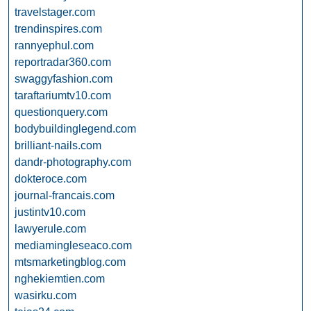
travelstager.com
trendinspires.com
rannyephul.com
reportradar360.com
swaggyfashion.com
taraftariumtv10.com
questionquery.com
bodybuildinglegend.com
brilliant-nails.com
dandr-photography.com
dokteroce.com
journal-francais.com
justintv10.com
lawyerule.com
mediamingleseaco.com
mtsmarketingblog.com
nghekiemtien.com
wasirku.com