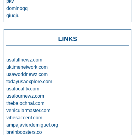
pkv
dominoqq
qiuqiu
LINKS
usafullnewz.com
uktimenetwork.com
usaworldnewz.com
todayusaexplore.com
usalocality.com
usafournewz.com
thebalochhal.com
vehicularmaster.com
vibesaccent.com
ampajavierdemiguel.org
brainboosters.co