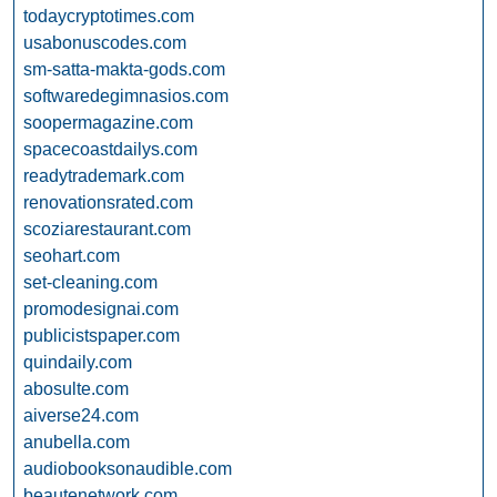
todaycryptotimes.com
usabonuscodes.com
sm-satta-makta-gods.com
softwaredegimnasios.com
soopermagazine.com
spacecoastdailys.com
readytrademark.com
renovationsrated.com
scoziarestaurant.com
seohart.com
set-cleaning.com
promodesignai.com
publicistspaper.com
quindaily.com
abosulte.com
aiverse24.com
anubella.com
audiobooksonaudible.com
beautenetwork.com