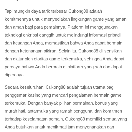
Tapi mungkin daya tarik terbesar Cukong88 adalah
komitmennya untuk menyediakan lingkungan game yang aman
dan aman bagi para pemainnya. Platform ini menggunakan
teknologi enkripsi canggih untuk melindungi informasi pribadi
dan keuangan Anda, memastikan bahwa Anda dapat bermain
dengan ketenangan pikiran. Selain itu, Cukong88 dilisensikan
dan diatur oleh otoritas game terkemuka, sehingga Anda dapat
percaya bahwa Anda bermain di platform yang sah dan dapat
dipercaya.
Secara keseluruhan, Cukong88 adalah tujuan utama bagi
penggemar kasino yang mencari pengalaman bermain game
terkemuka. Dengan banyak pilihan permainan, bonus yang
murah hati, antarmuka yang ramah pengguna, dan komitmen
terhadap keselamatan pemain, Cukong88 memiliki semua yang
Anda butuhkan untuk menikmati jam menyenangkan dan