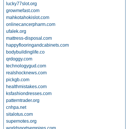
lucky77slot.org
growmefast.com
mahkotahokislot.com
onlinecancerpharm.com
ufalek.org
mattress-disposal.com
happyflooringandcabinets.com
bodybuildinglife.co
qrdoggy.com
technologygud.com
realshocknews.com
pickgb.com
healthmistakes.com
ksfashiondresses.com
patterntrader.org
cnhpa.net
sitalotus.com
supernotes.org
worldsportsempires.com