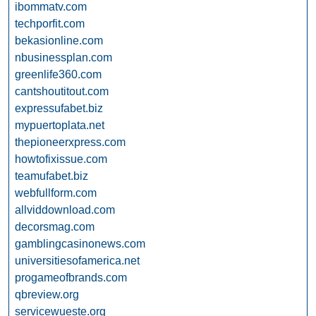
ibommatv.com
techporfit.com
bekasionline.com
nbusinessplan.com
greenlife360.com
cantshoutitout.com
expressufabet.biz
mypuertoplata.net
thepioneerxpress.com
howtofixissue.com
teamufabet.biz
webfullform.com
allviddownload.com
decorsmag.com
gamblingcasinonews.com
universitiesofamerica.net
progameofbrands.com
qbreview.org
servicewueste.org