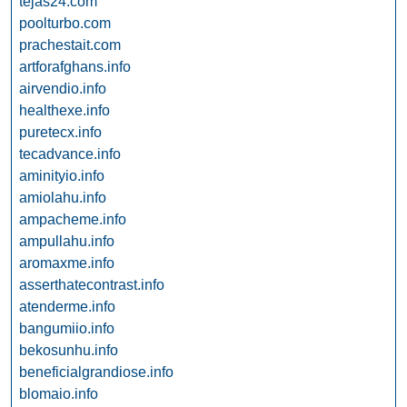
tejas24.com
poolturbo.com
prachestait.com
artforafghans.info
airvendio.info
healthexe.info
puretecx.info
tecadvance.info
aminityio.info
amiolahu.info
ampacheme.info
ampullahu.info
aromaxme.info
asserthatecontrast.info
atenderme.info
bangumiio.info
bekosunhu.info
beneficialgrandiose.info
blomaio.info