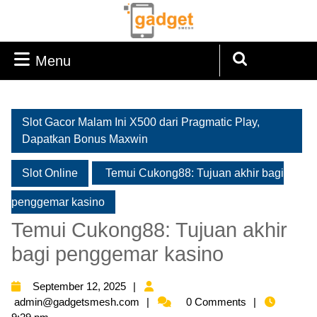
Skip
to
content
Menu
Menu
Search
for:
Slot Gacor Malam Ini X500 dari Pragmatic Play,
Dapatkan Bonus Maxwin
Slot Online
Temui Cukong88: Tujuan akhir bagi
penggemar kasino
Temui Cukong88: Tujuan akhir
bagi penggemar kasino
September
September 12, 2025
12,
admin@gadgetsmesh.com
admin@gadgetsmesh.com
0 Comments
2025