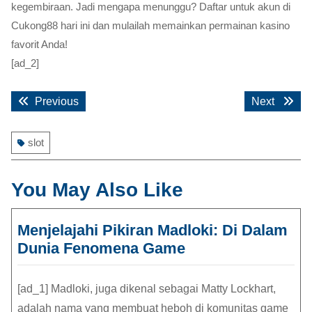
kegembiraan. Jadi mengapa menunggu? Daftar untuk akun di
Cukong88 hari ini dan mulailah memainkan permainan kasino
favorit Anda!
[ad_2]
Post
Previous
Next
Previous
Next
navigation
post:
post:
slot
You May Also Like
Menjelajahi Pikiran Madloki: Di ​​Dalam
Menjelajahi
Dunia Fenomena Game
Pikiran
Madloki:
[ad_1] Madloki, juga dikenal sebagai Matty Lockhart,
Di
adalah nama yang membuat heboh di komunitas game