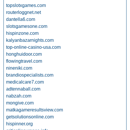
topslotxgames.com
routerloggnet.net
dantella6.com
slotsgamesone.com
hispinzone.com
kalyanbazarnights.com
top-online-casino-usa.com
honghuidoor.com
flowingtravel.com
nineniki.com
brandiospecialists.com
medicalcare7.com
adtennaball.com
nabzah.com
mongive.com
matkagameresultsview.com
getsolutionsonline.com
hispinner.org