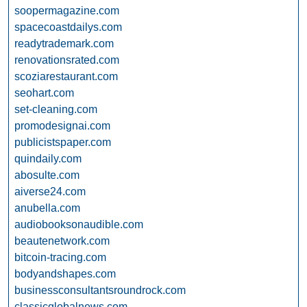
soopermagazine.com
spacecoastdailys.com
readytrademark.com
renovationsrated.com
scoziarestaurant.com
seohart.com
set-cleaning.com
promodesignai.com
publicistspaper.com
quindaily.com
abosulte.com
aiverse24.com
anubella.com
audiobooksonaudible.com
beautenetwork.com
bitcoin-tracing.com
bodyandshapes.com
businessconsultantsroundrock.com
classicglobalnews.com