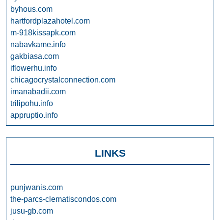
byhous.com
hartfordplazahotel.com
m-918kissapk.com
nabavkame.info
gakbiasa.com
iflowerhu.info
chicagocrystalconnection.com
imanabadii.com
trilipohu.info
appruptio.info
LINKS
punjwanis.com
the-parcs-clematiscondos.com
jusu-gb.com