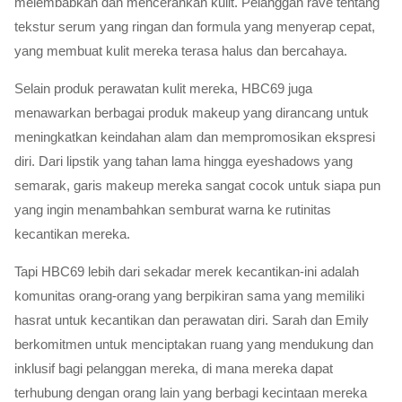
melembabkan dan mencerahkan kulit. Pelanggan rave tentang
tekstur serum yang ringan dan formula yang menyerap cepat,
yang membuat kulit mereka terasa halus dan bercahaya.
Selain produk perawatan kulit mereka, HBC69 juga
menawarkan berbagai produk makeup yang dirancang untuk
meningkatkan keindahan alam dan mempromosikan ekspresi
diri. Dari lipstik yang tahan lama hingga eyeshadows yang
semarak, garis makeup mereka sangat cocok untuk siapa pun
yang ingin menambahkan semburat warna ke rutinitas
kecantikan mereka.
Tapi HBC69 lebih dari sekadar merek kecantikan-ini adalah
komunitas orang-orang yang berpikiran sama yang memiliki
hasrat untuk kecantikan dan perawatan diri. Sarah dan Emily
berkomitmen untuk menciptakan ruang yang mendukung dan
inklusif bagi pelanggan mereka, di mana mereka dapat
terhubung dengan orang lain yang berbagi kecintaan mereka