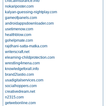
criticalinsurance.info
nokariposter.com
kalyan-guessing-nightplay.com
gameofpanels.com
androidappsdownloader.com
usetimenow.com
healthblow.com
gohelpmate.com
rajdhani-satta-matka.com
writerscraft.net
elearning-childprotection.com
wrestling4mena.com
knowledgeforall.info
brand2lastio.com
usadigitalservices.com
socialhoppers.com
creativedream.net
n2315.com
getwebonline.com