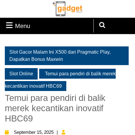
Skip
to
content
Menu
Menu
Search
for:
Slot Gacor Malam Ini X500 dari Pragmatic Play,
Dapatkan Bonus Maxwin
Slot Online
Temui para pendiri di balik merek
kecantikan inovatif HBC69
Temui para pendiri di balik
merek kecantikan inovatif
HBC69
September
September 15, 2025