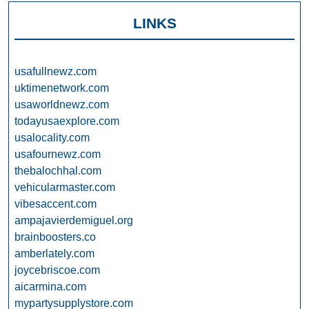
LINKS
usafullnewz.com
uktimenetwork.com
usaworldnewz.com
todayusaexplore.com
usalocality.com
usafournewz.com
thebalochhal.com
vehicularmaster.com
vibesaccent.com
ampajavierdemiguel.org
brainboosters.co
amberlately.com
joycebriscoe.com
aicarmina.com
mypartysupplystore.com