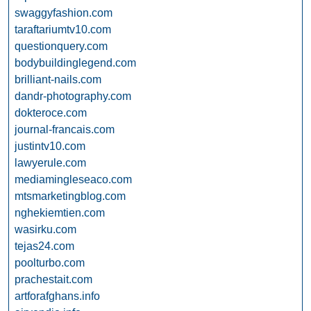
swaggyfashion.com
taraftariumtv10.com
questionquery.com
bodybuildinglegend.com
brilliant-nails.com
dandr-photography.com
dokteroce.com
journal-francais.com
justintv10.com
lawyerule.com
mediamingleseaco.com
mtsmarketingblog.com
nghekiemtien.com
wasirku.com
tejas24.com
poolturbo.com
prachestait.com
artforafghans.info