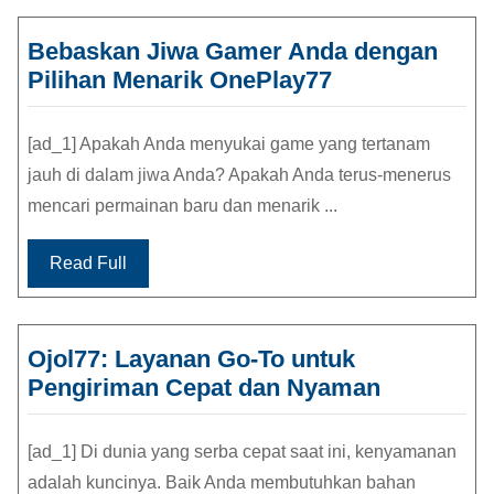
Ramah
Pengguna
Bebaskan Jiwa Gamer Anda dengan
Menangbet88
Bebaskan
Pilihan Menarik OnePlay77
Jiwa
Gamer
[ad_1] Apakah Anda menyukai game yang tertanam
Anda
jauh di dalam jiwa Anda? Apakah Anda terus-menerus
dengan
mencari permainan baru dan menarik ...
Pilihan
Menarik
Read Full
OnePlay77
Ojol77: Layanan Go-To untuk
Ojol77:
Pengiriman Cepat dan Nyaman
Layanan
Go-
[ad_1] Di dunia yang serba cepat saat ini, kenyamanan
To
adalah kuncinya. Baik Anda membutuhkan bahan