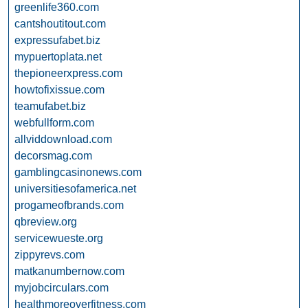
greenlife360.com
cantshoutitout.com
expressufabet.biz
mypuertoplata.net
thepioneerxpress.com
howtofixissue.com
teamufabet.biz
webfullform.com
allviddownload.com
decorsmag.com
gamblingcasinonews.com
universitiesofamerica.net
progameofbrands.com
qbreview.org
servicewueste.org
zippyrevs.com
matkanumbernow.com
myjobcirculars.com
healthmoreoverfitness.com