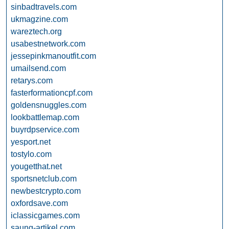
sinbadtravels.com
ukmagzine.com
wareztech.org
usabestnetwork.com
jessepinkmanoutfit.com
umailsend.com
retarys.com
fasterformationcpf.com
goldensnuggles.com
lookbattlemap.com
buyrdpservice.com
yesport.net
tostylo.com
yougetthat.net
sportsnetclub.com
newbestcrypto.com
oxfordsave.com
iclassicgames.com
saung-artikel.com