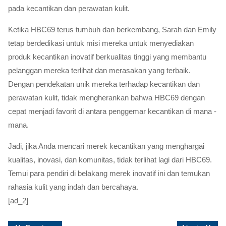
pada kecantikan dan perawatan kulit.
Ketika HBC69 terus tumbuh dan berkembang, Sarah dan Emily
tetap berdedikasi untuk misi mereka untuk menyediakan
produk kecantikan inovatif berkualitas tinggi yang membantu
pelanggan mereka terlihat dan merasakan yang terbaik.
Dengan pendekatan unik mereka terhadap kecantikan dan
perawatan kulit, tidak mengherankan bahwa HBC69 dengan
cepat menjadi favorit di antara penggemar kecantikan di mana -
mana.
Jadi, jika Anda mencari merek kecantikan yang menghargai
kualitas, inovasi, dan komunitas, tidak terlihat lagi dari HBC69.
Temui para pendiri di belakang merek inovatif ini dan temukan
rahasia kulit yang indah dan bercahaya.
[ad_2]
Post