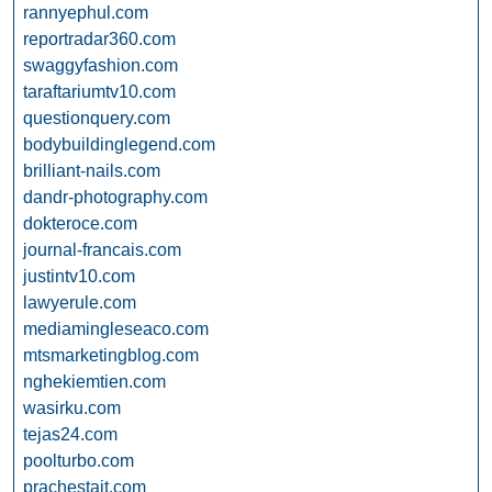
rannyephul.com
reportradar360.com
swaggyfashion.com
taraftariumtv10.com
questionquery.com
bodybuildinglegend.com
brilliant-nails.com
dandr-photography.com
dokteroce.com
journal-francais.com
justintv10.com
lawyerule.com
mediamingleseaco.com
mtsmarketingblog.com
nghekiemtien.com
wasirku.com
tejas24.com
poolturbo.com
prachestait.com