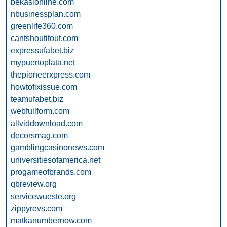
bekasionline.com
nbusinessplan.com
greenlife360.com
cantshoutitout.com
expressufabet.biz
mypuertoplata.net
thepioneerxpress.com
howtofixissue.com
teamufabet.biz
webfullform.com
allviddownload.com
decorsmag.com
gamblingcasinonews.com
universitiesofamerica.net
progameofbrands.com
qbreview.org
servicewueste.org
zippyrevs.com
matkanumbernow.com