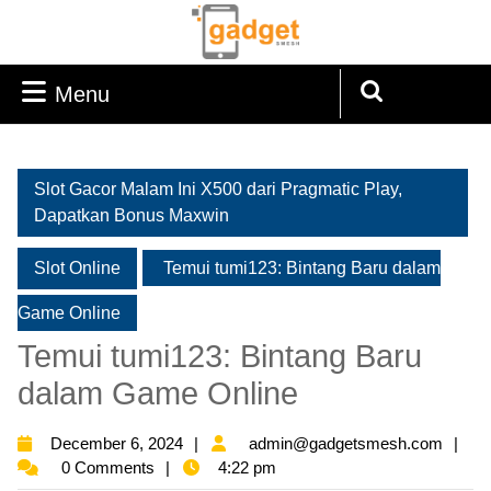
Skip
to
content
Menu
Menu
Search
for:
Slot Gacor Malam Ini X500 dari Pragmatic Play,
Dapatkan Bonus Maxwin
Slot Online
Temui tumi123: Bintang Baru dalam
Game Online
Temui tumi123: Bintang Baru
dalam Game Online
December
ad
December 6, 2024
admin@gadgetsmesh.com
6,
0 Comments
4:22 pm
2024