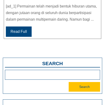
hingga
[ad_1] Permainan telah menjadi bentuk hiburan utama,
Juara:
dengan jutaan orang di seluruh dunia berpartisipasi
Bagaimana
dalam permainan multipemain daring. Namun bagi ...
Juara123
Mengubah
Read Full
Pengalaman
Bermain
Game
SEARCH
Search