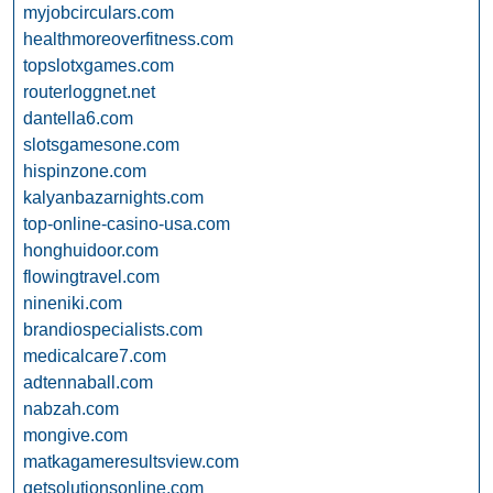
myjobcirculars.com
healthmoreoverfitness.com
topslotxgames.com
routerloggnet.net
dantella6.com
slotsgamesone.com
hispinzone.com
kalyanbazarnights.com
top-online-casino-usa.com
honghuidoor.com
flowingtravel.com
nineniki.com
brandiospecialists.com
medicalcare7.com
adtennaball.com
nabzah.com
mongive.com
matkagameresultsview.com
getsolutionsonline.com