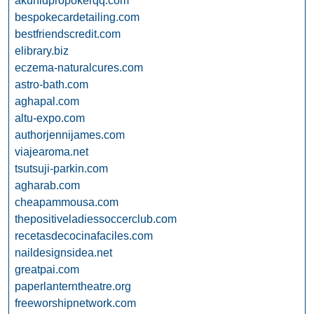
akunidpropokerqq.com
bespokecardetailing.com
bestfriendscredit.com
elibrary.biz
eczema-naturalcures.com
astro-bath.com
aghapal.com
altu-expo.com
authorjennijames.com
viajearoma.net
tsutsuji-parkin.com
agharab.com
cheapammousa.com
thepositiveladiessoccerclub.com
recetasdecocinafaciles.com
naildesignsidea.net
greatpai.com
paperlanterntheatre.org
freeworshipnetwork.com