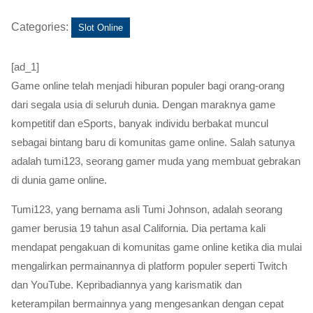
Categories:
Slot Online
[ad_1]
Game online telah menjadi hiburan populer bagi orang-orang
dari segala usia di seluruh dunia. Dengan maraknya game
kompetitif dan eSports, banyak individu berbakat muncul
sebagai bintang baru di komunitas game online. Salah satunya
adalah tumi123, seorang gamer muda yang membuat gebrakan
di dunia game online.
Tumi123, yang bernama asli Tumi Johnson, adalah seorang
gamer berusia 19 tahun asal California. Dia pertama kali
mendapat pengakuan di komunitas game online ketika dia mulai
mengalirkan permainannya di platform populer seperti Twitch
dan YouTube. Kepribadiannya yang karismatik dan
keterampilan bermainnya yang mengesankan dengan cepat