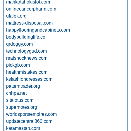
mahkotahokislot.com
onlinecancerpharm.com
ufalek.org
mattress-disposal.com
happyflooringandcabinets.com
bodybuildinglife.co
qrdoggy.com
technologygud.com
realshocknews.com
pickgb.com
healthmistakes.com
ksfashiondresses.com
patterntrader.org
cnhpa.net
sitalotus.com
supernotes.org
worldsportsempires.com
updatecentral360.com
katamastah.com