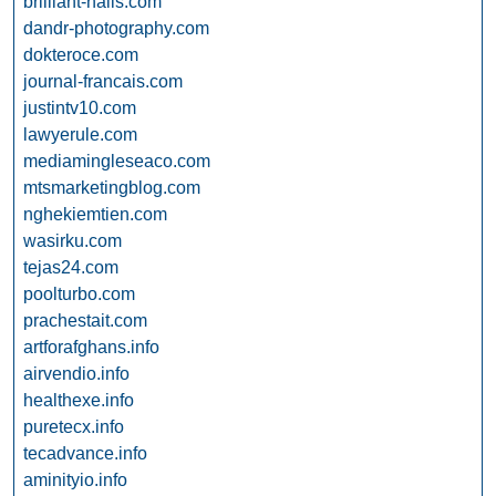
brilliant-nails.com
dandr-photography.com
dokteroce.com
journal-francais.com
justintv10.com
lawyerule.com
mediamingleseaco.com
mtsmarketingblog.com
nghekiemtien.com
wasirku.com
tejas24.com
poolturbo.com
prachestait.com
artforafghans.info
airvendio.info
healthexe.info
puretecx.info
tecadvance.info
aminityio.info