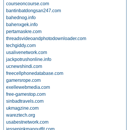
courseoncourse.com
bantinbatdongsan247.com
bahednog.info
bahenxgek.info
pertamaskre.com
threadsvideoandphotodownloader.com
techgiddy.com
usalivenetwork.com
jackpotrushonline.info
ucnewshindi.com
freecellphonedatabase.com
gamersrope.com
exellewebmedia.com
free-gamestop.com
sinbadtravels.com
ukmagzine.com
wareztech.org
usabestnetwork.com
jessepinkmanoutfit.com