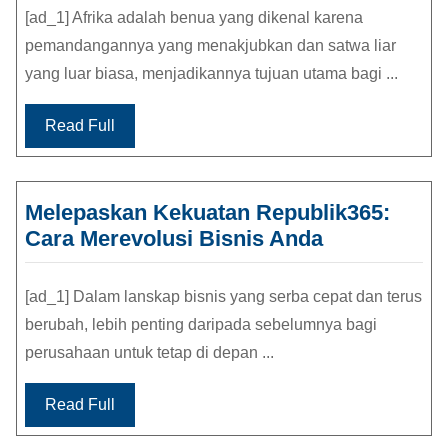
Liar
[ad_1] Afrika adalah benua yang dikenal karena
Afrika
pemandangannya yang menakjubkan dan satwa liar
dalam
yang luar biasa, menjadikannya tujuan utama bagi ...
Gaya:
Tur
Read Full
Safari
Mewah
Inside
Melepaskan Kekuatan Republik365:
Safari88
Melepaskan
Cara Merevolusi Bisnis Anda
Kekuatan
Republik365
[ad_1] Dalam lanskap bisnis yang serba cepat dan terus
Cara
berubah, lebih penting daripada sebelumnya bagi
Merevolusi
perusahaan untuk tetap di depan ...
Bisnis
Anda
Read Full