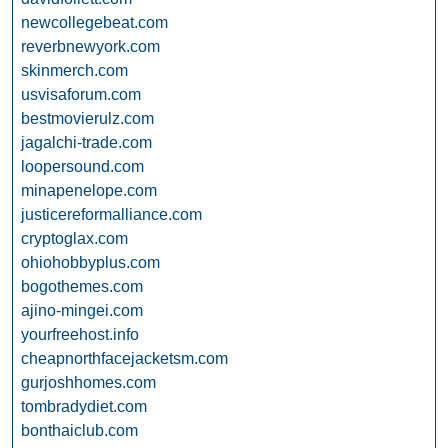
newcollegebeat.com
reverbnewyork.com
skinmerch.com
usvisaforum.com
bestmovierulz.com
jagalchi-trade.com
loopersound.com
minapenelope.com
justicereformalliance.com
cryptoglax.com
ohiohobbyplus.com
bogothemes.com
ajino-mingei.com
yourfreehost.info
cheapnorthfacejacketsm.com
gurjoshhomes.com
tombradydiet.com
bonthaiclub.com