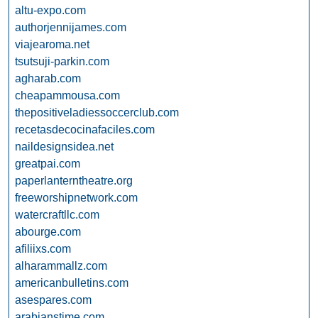
altu-expo.com
authorjennijames.com
viajearoma.net
tsutsuji-parkin.com
agharab.com
cheapammousa.com
thepositiveladiessoccerclub.com
recetasdecocinafaciles.com
naildesignsidea.net
greatpai.com
paperlanterntheatre.org
freeworshipnetwork.com
watercraftllc.com
abourge.com
afiliixs.com
alharammallz.com
americanbulletins.com
asespares.com
arabianstime.com