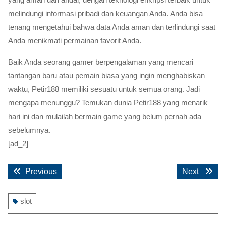
melindungi informasi pribadi dan keuangan Anda. Anda bisa
tenang mengetahui bahwa data Anda aman dan terlindungi saat
Anda menikmati permainan favorit Anda.
Baik Anda seorang gamer berpengalaman yang mencari
tantangan baru atau pemain biasa yang ingin menghabiskan
waktu, Petir188 memiliki sesuatu untuk semua orang. Jadi
mengapa menunggu? Temukan dunia Petir188 yang menarik
hari ini dan mulailah bermain game yang belum pernah ada
sebelumnya.
[ad_2]
Post
Previous
Next
Previous
Next
navigation
post:
post:
slot