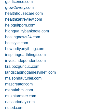
gpl-license.com
grow2every.com
healthhousecare.com
healthkartreview.com
helpquitporn.com
highqualitybanknote.com
hostingnews24.com
hottstyle.com
howtodiyanything.com
inspiringearthlings.com
investindependent.com
kralbozguncu1.com
landscapinggainesvillefl.com
maisonhauturier.com
mascreator.com
menafahmi.com
mukhtarmeer.com
nascartoday.com
nqted.com