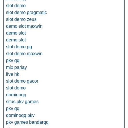
slot demo
slot demo pragmatic
slot demo zeus
demo slot maxwin
demo slot
demo slot
slot demo pg
slot demo maxwin
pkv qq
mix parlay
live hk
slot demo gacor
slot demo
dominoqq
situs pkv games
pkv qq
dominoqq pkv
pkv games bandarqq