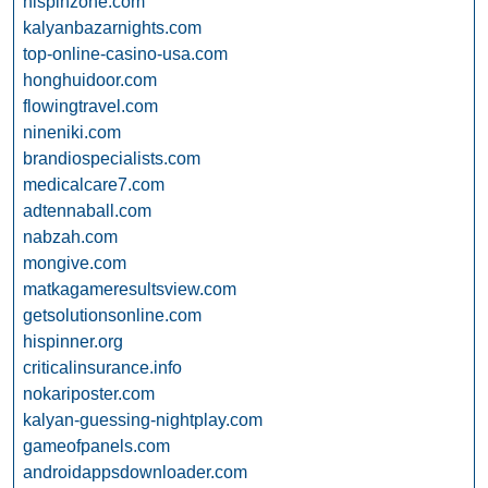
hispinzone.com
kalyanbazarnights.com
top-online-casino-usa.com
honghuidoor.com
flowingtravel.com
nineniki.com
brandiospecialists.com
medicalcare7.com
adtennaball.com
nabzah.com
mongive.com
matkagameresultsview.com
getsolutionsonline.com
hispinner.org
criticalinsurance.info
nokariposter.com
kalyan-guessing-nightplay.com
gameofpanels.com
androidappsdownloader.com