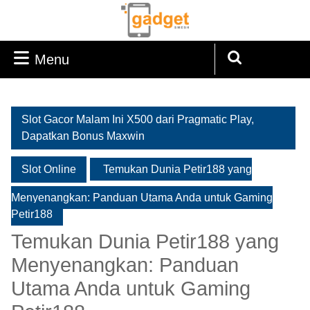
Skip
to
content
Menu
Menu
Search
for:
Slot Gacor Malam Ini X500 dari Pragmatic Play,
Dapatkan Bonus Maxwin
Slot Online
Temukan Dunia Petir188 yang
Menyenangkan: Panduan Utama Anda untuk Gaming
Petir188
Temukan Dunia Petir188 yang
Menyenangkan: Panduan
Utama Anda untuk Gaming