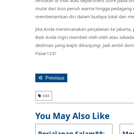
temukan di mall atau department store pada 
mulai dari kios penuh warna hingga pedagang 
membenamkan diri dalam budaya lokal dan mera
Jika Anda merencanakan perjalanan ke Jakarta
Baik Anda ingin membeli oleh-oleh atau sekadar
destinasi yang wajib dikunjungi. Jadi ambil d
Pasar123!
Post
Previous
Previous
navigation
post:
slot
You May Also Like
Perjalanan Salam88:
Me