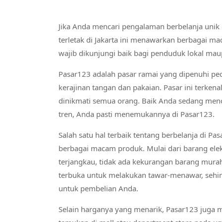
Jika Anda mencari pengalaman berbelanja unik 
terletak di Jakarta ini menawarkan berbagai m
wajib dikunjungi baik bagi penduduk lokal ma
Pasar123 adalah pasar ramai yang dipenuhi pe
kerajinan tangan dan pakaian. Pasar ini terke
dinikmati semua orang. Baik Anda sedang menca
tren, Anda pasti menemukannya di Pasar123.
Salah satu hal terbaik tentang berbelanja di 
berbagai macam produk. Mulai dari barang ele
terjangkau, tidak ada kekurangan barang murah y
terbuka untuk melakukan tawar-menawar, sehin
untuk pembelian Anda.
Selain harganya yang menarik, Pasar123 juga 