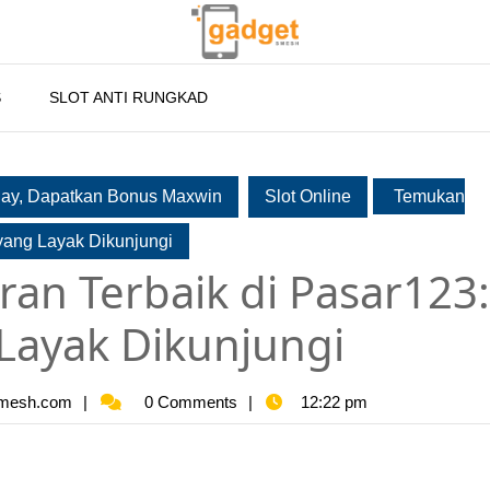
S
SLOT ANTI RUNGKAD
Play, Dapatkan Bonus Maxwin
Slot Online
Temukan
yang Layak Dikunjungi
n Terbaik di Pasar123:
 Layak Dikunjungi
admin@gadgetsmesh.com
mesh.com
0 Comments
12:22 pm