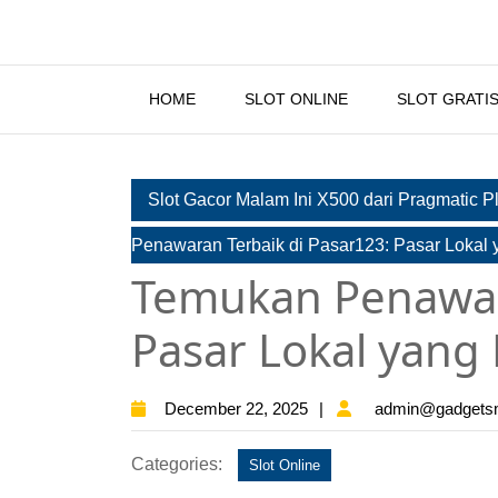
Skip
to
content
HOME
SLOT ONLINE
SLOT GRATI
Slot Gacor Malam Ini X500 dari Pragmatic 
Penawaran Terbaik di Pasar123: Pasar Lokal 
Temukan Penawara
Pasar Lokal yang
December
December 22, 2025
admin@gadgets
22,
2025
Categories:
Slot Online