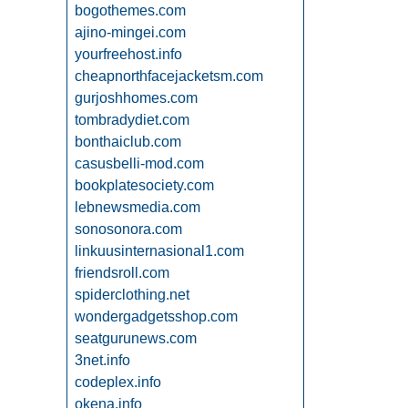
bogothemes.com
ajino-mingei.com
yourfreehost.info
cheapnorthfacejacketsm.com
gurjoshhomes.com
tombradydiet.com
bonthaiclub.com
casusbelli-mod.com
bookplatesociety.com
lebnewsmedia.com
sonosonora.com
linkuusinternasional1.com
friendsroll.com
spiderclothing.net
wondergadgetsshop.com
seatgurunews.com
3net.info
codeplex.info
okena.info