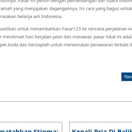
umumnya. Pasar ini penuh dengan pemandangan dan suara Indone
ramah yang menjajakan dagangannya. Ini cara yang bagus untuk
sakan belanja asli Indonesia.
, pastikan untuk menambahkan Pasar123 ke rencana perjalanan A
 menikmati hari berjalan-jalan dan menawar, pasar lokal ini ada
ompet Anda dan bersiaplah untuk menemukan penawaran terbaik d
Nex
matahkan Stigma:
Kenali Pria Di Bali