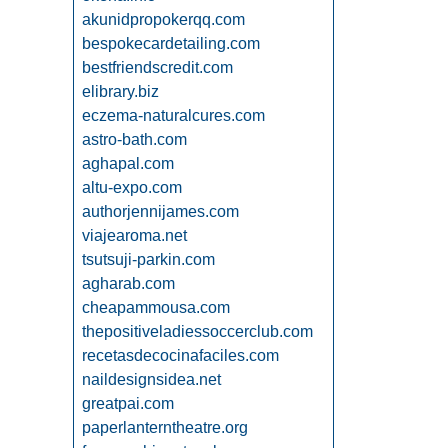
akunidpropokerqq.com
bespokecardetailing.com
bestfriendscredit.com
elibrary.biz
eczema-naturalcures.com
astro-bath.com
aghapal.com
altu-expo.com
authorjennijames.com
viajearoma.net
tsutsuji-parkin.com
agharab.com
cheapammousa.com
thepositiveladiessoccerclub.com
recetasdecocinafaciles.com
naildesignsidea.net
greatpai.com
paperlanterntheatre.org