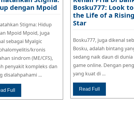
Mematahkan
up dengan Mpoid
Bosku777: Look to
Stigma:
the Life of a Risin
Hidup
Kenali
Star
tahkan Stigma: Hidup
dengan
Pria
an Mpoid Mpoid, juga
Mpoid
Di
Bosku777, juga dikenal se
nal sebagai Myalgic
Balik
Bosku, adalah bintang yan
phalomyelitis/kronis
Bosku777:
sedang naik daun di dunia
lahan sindrom (ME/CFS),
Look
game online. Dengan peng
ah penyakit kompleks dan
to
yang kuat di ...
g disalahpahami ...
the
Life
Read Full
ad Full
of
a
Rising
Star