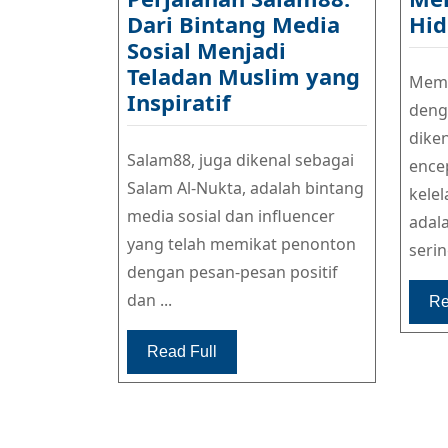
Dari Bintang Media
Hid
Sosial Menjadi
Teladan Muslim yang
Mema
Perjalanan
Inspiratif
deng
Salam88:
dike
Dari
Salam88, juga dikenal sebagai
ence
Bintang
Salam Al-Nukta, adalah bintang
kele
Media
media sosial dan influencer
adal
Sosial
yang telah memikat penonton
serin
Menjadi
dengan pesan-pesan positif
Teladan
dan ...
Re
Muslim
yang
Read Full
Inspiratif