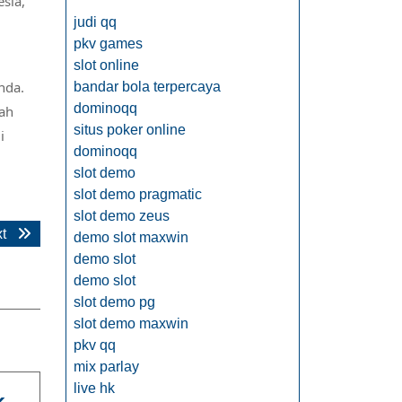
sia,
judi qq
pkv games
slot online
nda.
bandar bola terpercaya
dominoqq
lah
situs poker online
i
dominoqq
slot demo
slot demo pragmatic
slot demo zeus
Next
t
demo slot maxwin
post:
demo slot
demo slot
slot demo pg
slot demo maxwin
pkv qq
mix parlay
live hk
k