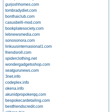
gurjoshhomes.com
tombradydiet.com
bonthaiclub.com
casusbelli-mod.com
bookplatesociety.com
lebnewsmedia.com
sonosonora.com
linkuusinternasional1.com
friendsroll.com
spiderclothing.net
wondergadgetsshop.com
seatgurunews.com
3net.info
codeplex.info
okena.info
akunidpropokerqq.com
bespokecardetailing.com
bestfriendscredit.com