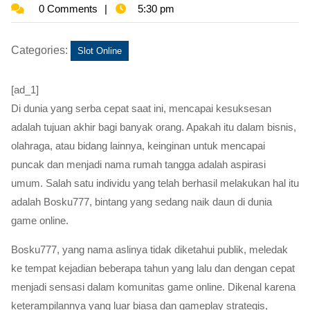
1,
0 Comments
5:30 pm
2025
Categories:
Slot Online
[ad_1]
Di dunia yang serba cepat saat ini, mencapai kesuksesan
adalah tujuan akhir bagi banyak orang. Apakah itu dalam bisnis,
olahraga, atau bidang lainnya, keinginan untuk mencapai
puncak dan menjadi nama rumah tangga adalah aspirasi
umum. Salah satu individu yang telah berhasil melakukan hal itu
adalah Bosku777, bintang yang sedang naik daun di dunia
game online.
Bosku777, yang nama aslinya tidak diketahui publik, meledak
ke tempat kejadian beberapa tahun yang lalu dan dengan cepat
menjadi sensasi dalam komunitas game online. Dikenal karena
keterampilannya yang luar biasa dan gameplay strategis,