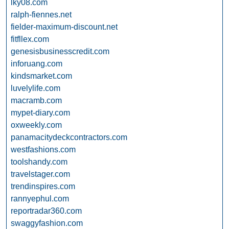
lky08.com
ralph-fiennes.net
fielder-maximum-discount.net
fitfllex.com
genesisbusinesscredit.com
inforuang.com
kindsmarket.com
luvelylife.com
macramb.com
mypet-diary.com
oxweekly.com
panamacitydeckcontractors.com
westfashions.com
toolshandy.com
travelstager.com
trendinspires.com
rannyephul.com
reportradar360.com
swaggyfashion.com