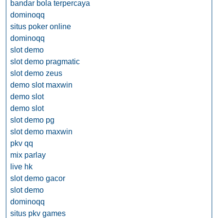
bandar bola terpercaya
dominoqq
situs poker online
dominoqq
slot demo
slot demo pragmatic
slot demo zeus
demo slot maxwin
demo slot
demo slot
slot demo pg
slot demo maxwin
pkv qq
mix parlay
live hk
slot demo gacor
slot demo
dominoqq
situs pkv games