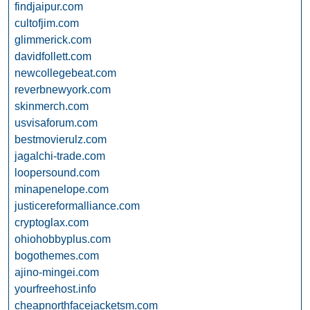
findjaipur.com
cultofjim.com
glimmerick.com
davidfollett.com
newcollegebeat.com
reverbnewyork.com
skinmerch.com
usvisaforum.com
bestmovierulz.com
jagalchi-trade.com
loopersound.com
minapenelope.com
justicereformalliance.com
cryptoglax.com
ohiohobbyplus.com
bogothemes.com
ajino-mingei.com
yourfreehost.info
cheapnorthfacejacketsm.com