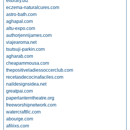
elibrary.biz
eczema-naturalcures.com
astro-bath.com
aghapal.com
altu-expo.com
authorjennijames.com
viajearoma.net
tsutsuji-parkin.com
agharab.com
cheapammousa.com
thepositiveladiessoccerclub.com
recetasdecocinafaciles.com
naildesignsidea.net
greatpai.com
paperlanterntheatre.org
freeworshipnetwork.com
watercraftllc.com
abourge.com
afiliixs.com