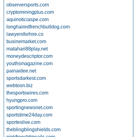
observersports.com
cryptominingplus.com
aquinoticiaspe.com
longhairedfrenchbulldog.com
lawyersforhire.co
businemarket.com
matahari88play.net
moneydescriptor.com
youthsmagazine.com
painaidee.net
sportsdarkest.com
webtoon.biz
thesportswires.com
hyungpro.com
sportingnewsnet.com
sportstime24day.com
sporteslive.com
theblingblingshields.com
pinkfrenchtipnails.com