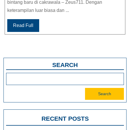
bintang baru di cakrawala – Zeus711. Dengan
seda
keterampilan luar biasa dan ...
naik
daun
Read Full
di
komu
gam
onlin
SEARCH
Search
RECENT POSTS