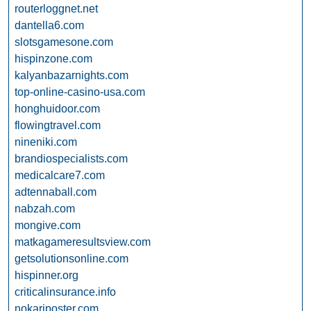
routerloggnet.net
dantella6.com
slotsgamesone.com
hispinzone.com
kalyanbazarnights.com
top-online-casino-usa.com
honghuidoor.com
flowingtravel.com
nineniki.com
brandiospecialists.com
medicalcare7.com
adtennaball.com
nabzah.com
mongive.com
matkagameresultsview.com
getsolutionsonline.com
hispinner.org
criticalinsurance.info
nokariposter.com