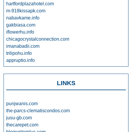
hartfordplazahotel.com
m-918kissapk.com
nabavkame.info
gakbiasa.com
iflowerhu.info
chicagocrystalconnection.com
imanabadii.com
trilipohu.info
appruptio.info
LINKS
punjwanis.com
the-parcs-clematiscondos.com
jusu-gb.com
thecarepet.com
blogwriterplus.com