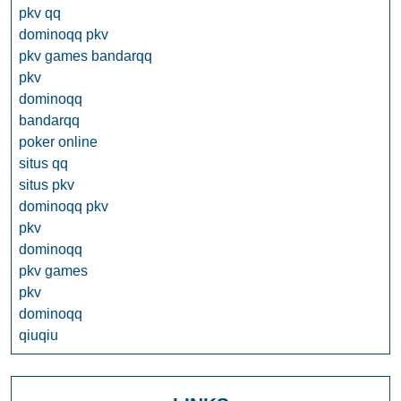
pkv qq
dominoqq pkv
pkv games bandarqq
pkv
dominoqq
bandarqq
poker online
situs qq
situs pkv
dominoqq pkv
pkv
dominoqq
pkv games
pkv
dominoqq
qiuqiu