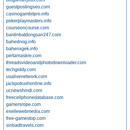
guestpostingseo.com
casinogambitpro.info
pokerplaymasters.info
courseoncourse.com
bantinbatdongsan247.com
bahednog.info
bahenxgek.info
pertamaskre.com
threadsvideoandphotodownloader.com
techgiddy.com
usalivenetwork.com
jackpotrushonline.info
ucnewshindi.com
freecellphonedatabase.com
gamersrope.com
exellewebmedia.com
free-gamestop.com
sinbadtravels.com