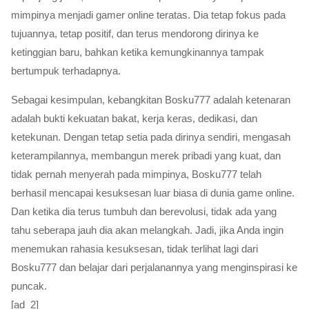
mimpinya menjadi gamer online teratas. Dia tetap fokus pada
tujuannya, tetap positif, dan terus mendorong dirinya ke
ketinggian baru, bahkan ketika kemungkinannya tampak
bertumpuk terhadapnya.
Sebagai kesimpulan, kebangkitan Bosku777 adalah ketenaran
adalah bukti kekuatan bakat, kerja keras, dedikasi, dan
ketekunan. Dengan tetap setia pada dirinya sendiri, mengasah
keterampilannya, membangun merek pribadi yang kuat, dan
tidak pernah menyerah pada mimpinya, Bosku777 telah
berhasil mencapai kesuksesan luar biasa di dunia game online.
Dan ketika dia terus tumbuh dan berevolusi, tidak ada yang
tahu seberapa jauh dia akan melangkah. Jadi, jika Anda ingin
menemukan rahasia kesuksesan, tidak terlihat lagi dari
Bosku777 dan belajar dari perjalanannya yang menginspirasi ke
puncak.
[ad_2]