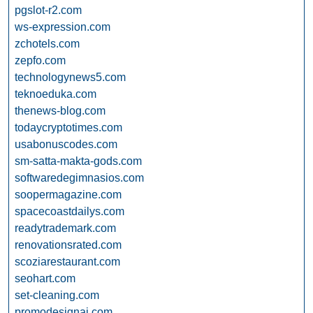
pgslot-r2.com
ws-expression.com
zchotels.com
zepfo.com
technologynews5.com
teknoeduka.com
thenews-blog.com
todaycryptotimes.com
usabonuscodes.com
sm-satta-makta-gods.com
softwaredegimnasios.com
soopermagazine.com
spacecoastdailys.com
readytrademark.com
renovationsrated.com
scoziarestaurant.com
seohart.com
set-cleaning.com
promodesignai.com