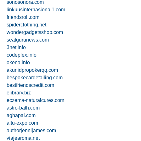
sonosonora.com
linkuusinternasional1.com
friendsroll.com
spiderclothing.net
wondergadgetsshop.com
seatgurunews.com
3net.info
codeplex.info
okena.info
akunidpropokerqq.com
bespokecardetailing.com
bestfriendscredit.com
elibrary.biz
eczema-naturalcures.com
astro-bath.com
aghapal.com
altu-expo.com
authorjennijames.com
viajearoma.net