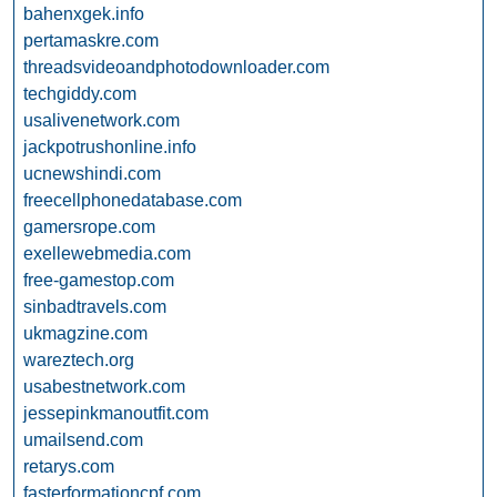
bahenxgek.info
pertamaskre.com
threadsvideoandphotodownloader.com
techgiddy.com
usalivenetwork.com
jackpotrushonline.info
ucnewshindi.com
freecellphonedatabase.com
gamersrope.com
exellewebmedia.com
free-gamestop.com
sinbadtravels.com
ukmagzine.com
wareztech.org
usabestnetwork.com
jessepinkmanoutfit.com
umailsend.com
retarys.com
fasterformationcpf.com