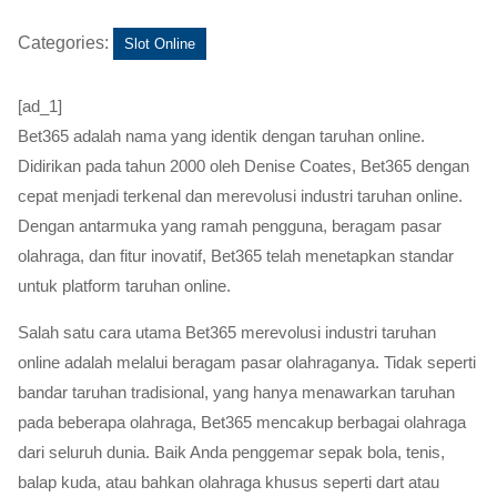
Categories:
Slot Online
[ad_1]
Bet365 adalah nama yang identik dengan taruhan online.
Didirikan pada tahun 2000 oleh Denise Coates, Bet365 dengan
cepat menjadi terkenal dan merevolusi industri taruhan online.
Dengan antarmuka yang ramah pengguna, beragam pasar
olahraga, dan fitur inovatif, Bet365 telah menetapkan standar
untuk platform taruhan online.
Salah satu cara utama Bet365 merevolusi industri taruhan
online adalah melalui beragam pasar olahraganya. Tidak seperti
bandar taruhan tradisional, yang hanya menawarkan taruhan
pada beberapa olahraga, Bet365 mencakup berbagai olahraga
dari seluruh dunia. Baik Anda penggemar sepak bola, tenis,
balap kuda, atau bahkan olahraga khusus seperti dart atau