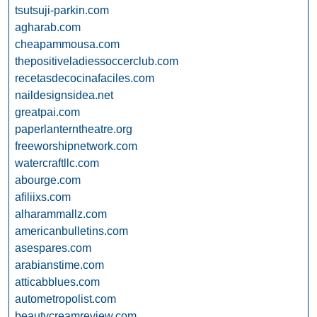
tsutsuji-parkin.com
agharab.com
cheapammousa.com
thepositiveladiessoccerclub.com
recetasdecocinafaciles.com
naildesignsidea.net
greatpai.com
paperlanterntheatre.org
freeworshipnetwork.com
watercraftllc.com
abourge.com
afiliixs.com
alharammallz.com
americanbulletins.com
asespares.com
arabianstime.com
atticabblues.com
autometropolist.com
beautycreamreview.com