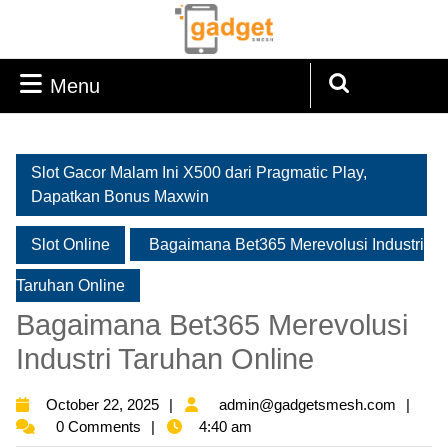
Skip
to
content
Menu
Menu
Search
for:
Slot Gacor Malam Ini X500 dari Pragmatic Play,
Dapatkan Bonus Maxwin
Slot Online
Bagaimana Bet365 Merevolusi Industri
Taruhan Online
Bagaimana Bet365 Merevolusi
Industri Taruhan Online
October
adm
October 22, 2025
admin@gadgetsmesh.com
22,
0 Comments
4:40 am
2025