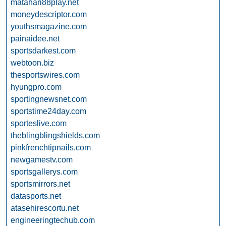
matahari88play.net
moneydescriptor.com
youthsmagazine.com
painaidee.net
sportsdarkest.com
webtoon.biz
thesportswires.com
hyungpro.com
sportingnewsnet.com
sportstime24day.com
sporteslive.com
theblingblingshields.com
pinkfrenchtipnails.com
newgamestv.com
sportsgallerys.com
sportsmirrors.net
datasports.net
atasehirescortu.net
engineeringtechub.com