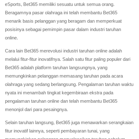
eSports, Bet365 memiliki sesuatu untuk semua orang.
Beragamnya pasar olahraga ini telah membantu Bet365
menarik basis pelanggan yang beragam dan memperkuat
posisinya sebagai pemimpin pasar dalam industri taruhan
online.
Cara lain Bet365 merevolusi industri taruhan online adalah
melalui fitur-fitur inovatifnya. Salah satu fitur paling populer dari
Bet365 adalah platform taruhan langsungnya, yang
memungkinkan pelanggan memasang taruhan pada acara
olahraga yang sedang berlangsung. Pengalaman taruhan waktu
nyata ini menambah tingkat kegembiraan ekstra pada
pengalaman taruhan online dan telah membantu Bet365
menonjol dari para pesaingnya.
Selain taruhan langsung, Bet365 juga menawarkan serangkaian
fitur inovatif lainnya, seperti pembayaran tunai, yang