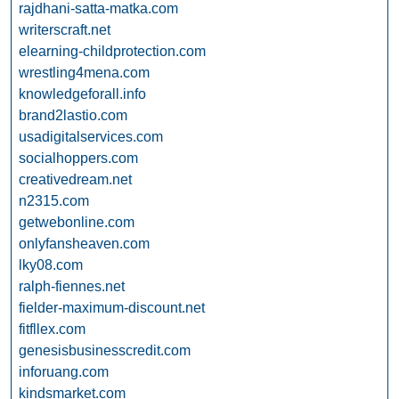
rajdhani-satta-matka.com
writerscraft.net
elearning-childprotection.com
wrestling4mena.com
knowledgeforall.info
brand2lastio.com
usadigitalservices.com
socialhoppers.com
creativedream.net
n2315.com
getwebonline.com
onlyfansheaven.com
lky08.com
ralph-fiennes.net
fielder-maximum-discount.net
fitfllex.com
genesisbusinesscredit.com
inforuang.com
kindsmarket.com