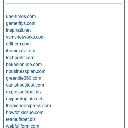
uae-times.com
gamerifys.com
inspiratif.net
vsmsnetworks.com
offthem.com
ibommatv.com
techporfit.com
bekasionline.com
nbusinessplan.com
greenlife360.com
cantshoutitout.com
expressufabet.biz
mypuertoplata.net
thepioneerxpress.com
howtofixissue.com
teamufabet.biz
webfullform.com