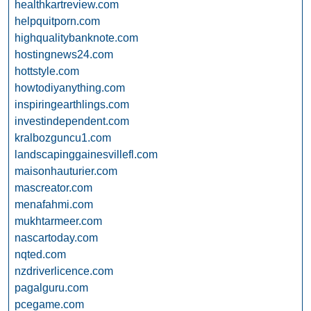
healthkartreview.com
helpquitporn.com
highqualitybanknote.com
hostingnews24.com
hottstyle.com
howtodiyanything.com
inspiringearthlings.com
investindependent.com
kralbozguncu1.com
landscapinggainesvillefl.com
maisonhauturier.com
mascreator.com
menafahmi.com
mukhtarmeer.com
nascartoday.com
nqted.com
nzdriverlicence.com
pagalguru.com
pcegame.com