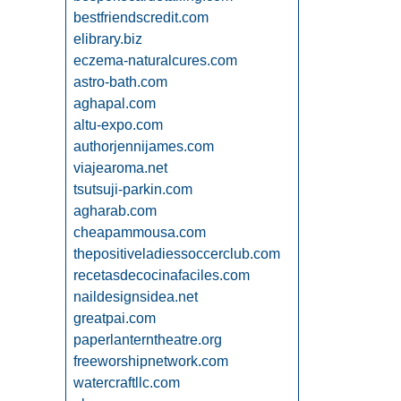
bestfriendscredit.com
elibrary.biz
eczema-naturalcures.com
astro-bath.com
aghapal.com
altu-expo.com
authorjennijames.com
viajearoma.net
tsutsuji-parkin.com
agharab.com
cheapammousa.com
thepositiveladiessoccerclub.com
recetasdecocinafaciles.com
naildesignsidea.net
greatpai.com
paperlanterntheatre.org
freeworshipnetwork.com
watercraftllc.com