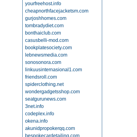
yourfreehost.info
cheapnorthfacejacketsm.com
gurjoshhomes.com
tombradydiet.com
bonthaiclub.com
casusbelli-mod.com
bookplatesociety.com
lebnewsmedia.com
sonosonora.com
linkuusinternasional1.com
friendsroll.com
spiderclothing.net
wondergadgetsshop.com
seatgurunews.com
3net.info
codeplex.info
okena.info
akunidpropokerqq.com
bespokecardetailing.com