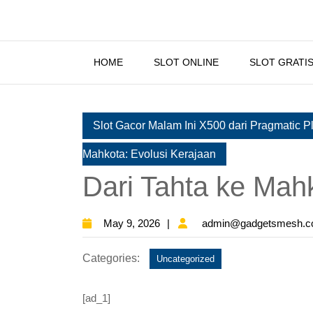
Skip
to
content
HOME
SLOT ONLINE
SLOT GRATI
Slot Gacor Malam Ini X500 dari Pragmatic 
Mahkota: Evolusi Kerajaan
Dari Tahta ke Mah
May
May 9, 2026
admin@gadgetsmesh.
9,
2026
Categories:
Uncategorized
[ad_1]