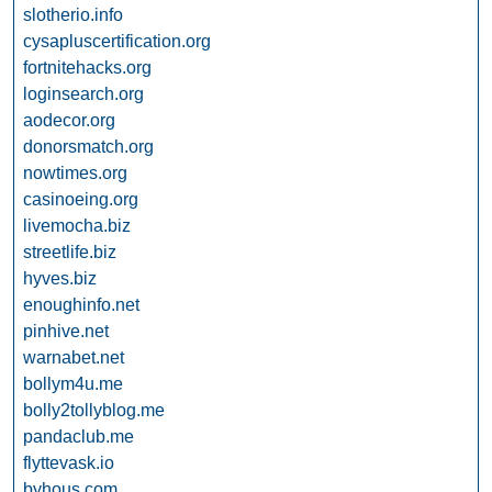
slotherio.info
cysapluscertification.org
fortnitehacks.org
loginsearch.org
aodecor.org
donorsmatch.org
nowtimes.org
casinoeing.org
livemocha.biz
streetlife.biz
hyves.biz
enoughinfo.net
pinhive.net
warnabet.net
bollym4u.me
bolly2tollyblog.me
pandaclub.me
flyttevask.io
byhous.com