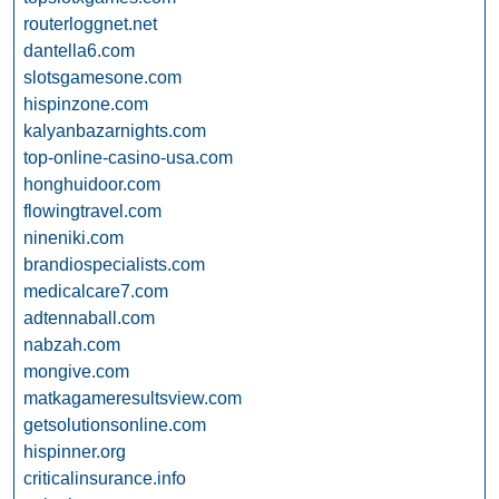
routerloggnet.net
dantella6.com
slotsgamesone.com
hispinzone.com
kalyanbazarnights.com
top-online-casino-usa.com
honghuidoor.com
flowingtravel.com
nineniki.com
brandiospecialists.com
medicalcare7.com
adtennaball.com
nabzah.com
mongive.com
matkagameresultsview.com
getsolutionsonline.com
hispinner.org
criticalinsurance.info