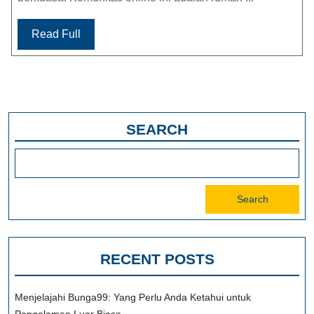
pada
kreasi
Read Full
unik
mereka
SEARCH
Search
RECENT POSTS
Menjelajahi Bunga99: Yang Perlu Anda Ketahui untuk