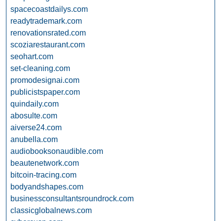
spacecoastdailys.com
readytrademark.com
renovationsrated.com
scoziarestaurant.com
seohart.com
set-cleaning.com
promodesignai.com
publicistspaper.com
quindaily.com
abosulte.com
aiverse24.com
anubella.com
audiobooksonaudible.com
beautenetwork.com
bitcoin-tracing.com
bodyandshapes.com
businessconsultantsroundrock.com
classicglobalnews.com