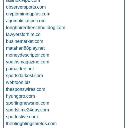
fasthokivip2.com
observersports.com
cryptominingplus.com
aquinoticiaspe.com
longhairedfrenchbulldog.com
lawyersforhire.co
businemarket.com
matahari88play.net
moneydescriptor.com
youthsmagazine.com
painaidee.net
sportsdarkest.com
webtoon.biz
thesportswires.com
hyungpro.com
sportingnewsnet.com
sportstime24day.com
sporteslive.com
theblingblingshields.com