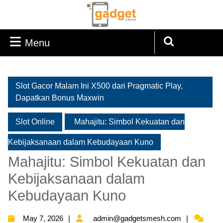
Skip
to
content
Menu
Menu
Search
for:
Slot Gacor Malam Ini X500 dari Pragmatic Play,
Dapatkan Bonus Maxwin
Slot Online
Mahajitu: Simbol Kekuatan dan
Kebijaksanaan dalam Kebudayaan Kuno
Mahajitu: Simbol Kekuatan dan
Kebijaksanaan dalam
Kebudayaan Kuno
May
admin@g
May 7, 2026
admin@gadgetsmesh.com