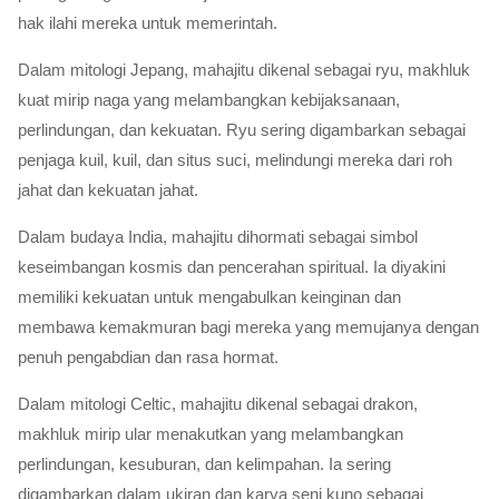
hak ilahi mereka untuk memerintah.
Dalam mitologi Jepang, mahajitu dikenal sebagai ryu, makhluk
kuat mirip naga yang melambangkan kebijaksanaan,
perlindungan, dan kekuatan. Ryu sering digambarkan sebagai
penjaga kuil, kuil, dan situs suci, melindungi mereka dari roh
jahat dan kekuatan jahat.
Dalam budaya India, mahajitu dihormati sebagai simbol
keseimbangan kosmis dan pencerahan spiritual. Ia diyakini
memiliki kekuatan untuk mengabulkan keinginan dan
membawa kemakmuran bagi mereka yang memujanya dengan
penuh pengabdian dan rasa hormat.
Dalam mitologi Celtic, mahajitu dikenal sebagai drakon,
makhluk mirip ular menakutkan yang melambangkan
perlindungan, kesuburan, dan kelimpahan. Ia sering
digambarkan dalam ukiran dan karya seni kuno sebagai