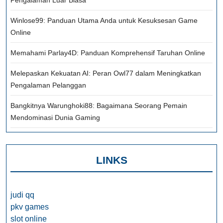
Pengalaman Luar Biasa
Winlose99: Panduan Utama Anda untuk Kesuksesan Game
Online
Memahami Parlay4D: Panduan Komprehensif Taruhan Online
Melepaskan Kekuatan AI: Peran Owl77 dalam Meningkatkan
Pengalaman Pelanggan
Bangkitnya Warunghoki88: Bagaimana Seorang Pemain
Mendominasi Dunia Gaming
LINKS
judi qq
pkv games
slot online