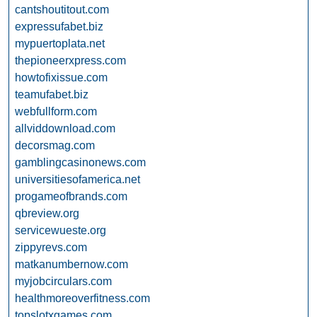
cantshoutitout.com
expressufabet.biz
mypuertoplata.net
thepioneerxpress.com
howtofixissue.com
teamufabet.biz
webfullform.com
allviddownload.com
decorsmag.com
gamblingcasinonews.com
universitiesofamerica.net
progameofbrands.com
qbreview.org
servicewueste.org
zippyrevs.com
matkanumbernow.com
myjobcirculars.com
healthmoreoverfitness.com
topslotxgames.com