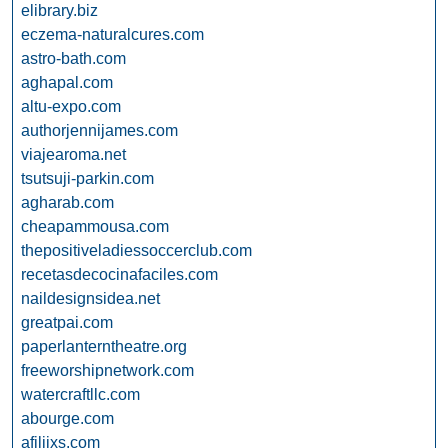
elibrary.biz
eczema-naturalcures.com
astro-bath.com
aghapal.com
altu-expo.com
authorjennijames.com
viajearoma.net
tsutsuji-parkin.com
agharab.com
cheapammousa.com
thepositiveladiessoccerclub.com
recetasdecocinafaciles.com
naildesignsidea.net
greatpai.com
paperlanterntheatre.org
freeworshipnetwork.com
watercraftllc.com
abourge.com
afiliixs.com