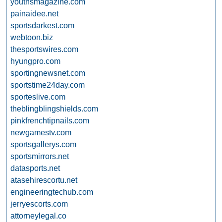
youthsmagazine.com
painaidee.net
sportsdarkest.com
webtoon.biz
thesportswires.com
hyungpro.com
sportingnewsnet.com
sportstime24day.com
sporteslive.com
theblingblingshields.com
pinkfrenchtipnails.com
newgamestv.com
sportsgallerys.com
sportsmirrors.net
datasports.net
atasehirescortu.net
engineeringtechub.com
jerryescorts.com
attorneylegal.co