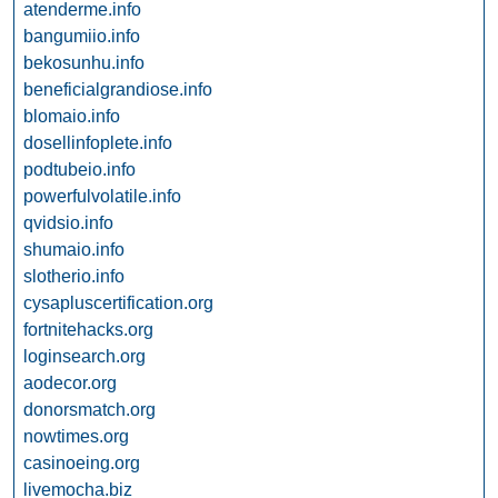
atenderme.info
bangumiio.info
bekosunhu.info
beneficialgrandiose.info
blomaio.info
dosellinfoplete.info
podtubeio.info
powerfulvolatile.info
qvidsio.info
shumaio.info
slotherio.info
cysapluscertification.org
fortnitehacks.org
loginsearch.org
aodecor.org
donorsmatch.org
nowtimes.org
casinoeing.org
livemocha.biz