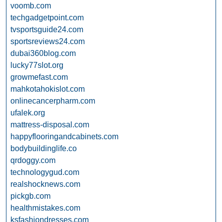
voomb.com
techgadgetpoint.com
tvsportsguide24.com
sportsreviews24.com
dubai360blog.com
lucky77slot.org
growmefast.com
mahkotahokislot.com
onlinecancerpharm.com
ufalek.org
mattress-disposal.com
happyflooringandcabinets.com
bodybuildinglife.co
qrdoggy.com
technologygud.com
realshocknews.com
pickgb.com
healthmistakes.com
ksfashiondresses.com