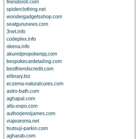
friendsroll.com
spiderclothing.net
wondergadgetsshop.com
seatgurunews.com
3net.info
codeplex.info
okena.info
akunidpropokerqq.com
bespokecardetailing.com
bestfriendscredit.com
elibrary.biz
eczema-naturalcures.com
astro-bath.com
aghapal.com
altu-expo.com
authorjennijames.com
viajearoma.net
tsutsuji-parkin.com
agharab.com