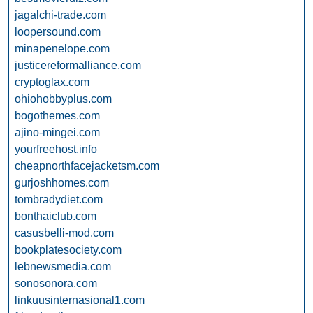
jagalchi-trade.com
loopersound.com
minapenelope.com
justicereformalliance.com
cryptoglax.com
ohiohobbyplus.com
bogothemes.com
ajino-mingei.com
yourfreehost.info
cheapnorthfacejacketsm.com
gurjoshhomes.com
tombradydiet.com
bonthaiclub.com
casusbelli-mod.com
bookplatesociety.com
lebnewsmedia.com
sonosonora.com
linkuusinternasional1.com