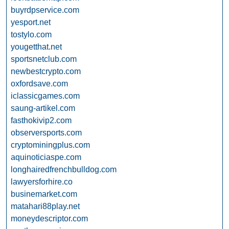
buyrdpservice.com
yesport.net
tostylo.com
yougetthat.net
sportsnetclub.com
newbestcrypto.com
oxfordsave.com
iclassicgames.com
saung-artikel.com
fasthokivip2.com
observersports.com
cryptominingplus.com
aquinoticiaspe.com
longhairedfrenchbulldog.com
lawyersforhire.co
businemarket.com
matahari88play.net
moneydescriptor.com