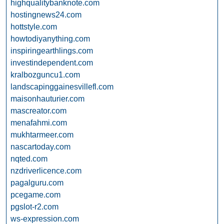
highqualitybanknote.com
hostingnews24.com
hottstyle.com
howtodiyanything.com
inspiringearthlings.com
investindependent.com
kralbozguncu1.com
landscapinggainesvillefl.com
maisonhauturier.com
mascreator.com
menafahmi.com
mukhtarmeer.com
nascartoday.com
nqted.com
nzdriverlicence.com
pagalguru.com
pcegame.com
pgslot-r2.com
ws-expression.com