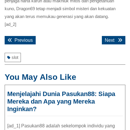
penjaga harta karun atau makhluk mitos dari pengetahuan
kuno, Dragon69 tetap menjadi simbol misteri dan kekuatan
yang akan terus memukau generasi yang akan datang.
[ad_2]
Post
Previous
Next
Previous
Next
navigation
post:
post:
slot
You May Also Like
Menjelajahi Dunia Pasukan88: Siapa
Mereka dan Apa yang Mereka
Menjelajahi
Inginkan?
Dunia
Pasukan88:
[ad_1] Pasukan88 adalah sekelompok individu yang