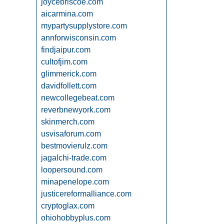
joycebriscoe.com
aicarmina.com
mypartysupplystore.com
annforwisconsin.com
findjaipur.com
cultofjim.com
glimmerick.com
davidfollett.com
newcollegebeat.com
reverbnewyork.com
skinmerch.com
usvisaforum.com
bestmovierulz.com
jagalchi-trade.com
loopersound.com
minapenelope.com
justicereformalliance.com
cryptoglax.com
ohiohobbyplus.com