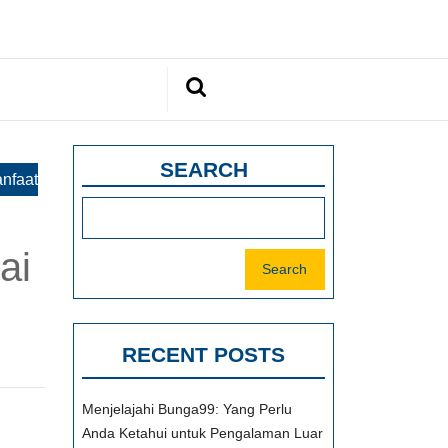
Search
for:
SEARCH
nfaat
ai
Search
RECENT POSTS
Menjelajahi Bunga99: Yang Perlu
Anda Ketahui untuk Pengalaman Luar