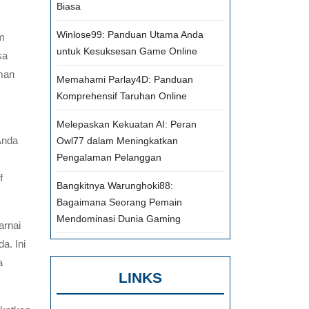
Biasa
Winlose99: Panduan Utama Anda
am
untuk Kesuksesan Game Online
sa
aman
Memahami Parlay4D: Panduan
Komprehensif Taruhan Online
Melepaskan Kekuatan AI: Peran
Anda
Owl77 dalam Meningkatkan
Pengalaman Pelanggan
f
Bangkitnya Warunghoki88:
Bagaimana Seorang Pemain
Mendominasi Dunia Gaming
arnai
a. Ini
a
LINKS