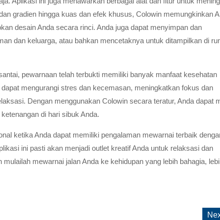
. Aplikasi ini juga menawarkan berbagai alat dan fitur untuk menin
dan gradien hingga kuas dan efek khusus, Colowin memungkinkan 
kan desain Anda secara rinci. Anda juga dapat menyimpan dan
an dan keluarga, atau bahkan mencetaknya untuk ditampilkan di r
antai, pewarnaan telah terbukti memiliki banyak manfaat kesehatan
 dapat mengurangi stres dan kecemasan, meningkatkan fokus dan
elaksasi. Dengan menggunakan Colowin secara teratur, Anda dapat 
etenangan di hari sibuk Anda.
nal ketika Anda dapat memiliki pengalaman mewarnai terbaik denga
likasi ini pasti akan menjadi outlet kreatif Anda untuk relaksasi dan
n mulailah mewarnai jalan Anda ke kehidupan yang lebih bahagia, leb
Nex