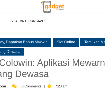
S
SLOT ANTI RUNGKAD
Play, Dapatkan Bonus Maxwin
Slot Online
Temukan Ma
Orang Dewasa
olowin: Aplikasi Mewarn
rang Dewasa
admin@gadgetsmesh.com
.com
0 Comments
7:23 am