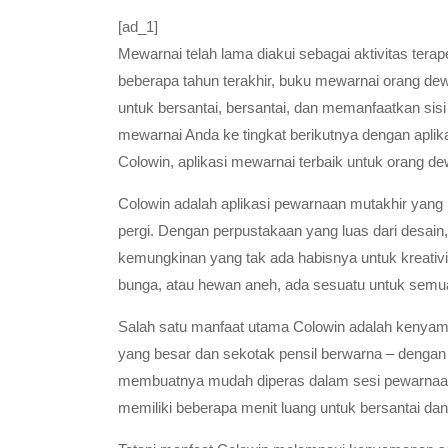
[ad_1]
Mewarnai telah lama diakui sebagai aktivitas ter
beberapa tahun terakhir, buku mewarnai orang dew
untuk bersantai, bersantai, dan memanfaatkan si
mewarnai Anda ke tingkat berikutnya dengan aplik
Colowin, aplikasi mewarnai terbaik untuk orang d
Colowin adalah aplikasi pewarnaan mutakhir yan
pergi. Dengan perpustakaan yang luas dari desain
kemungkinan yang tak ada habisnya untuk kreativit
bunga, atau hewan aneh, ada sesuatu untuk semua 
Salah satu manfaat utama Colowin adalah kenyama
yang besar dan sekotak pensil berwarna – dengan 
membuatnya mudah diperas dalam sesi pewarnaan 
memiliki beberapa menit luang untuk bersantai d