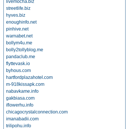
livemocha.biz
streetlife.biz
hyves.biz
enoughinfo.net
pinhive.net
warnabet.net
bollym4u.me
bolly2tollyblog.me
pandaclub.me
flyttevask.io
byhous.com
hartfordplazahotel.com
m-918kissapk.com
nabavkame.info
gakbiasa.com
iflowerhu.info
chicagocrystalconnection.com
imanabadii.com
trilipohu.info