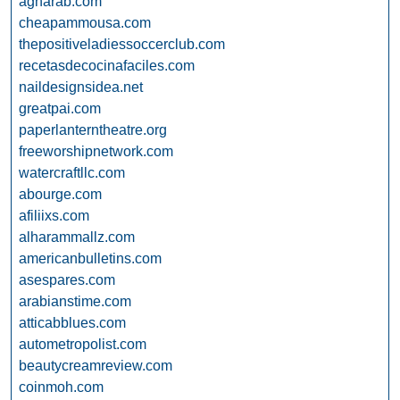
agharab.com
cheapammousa.com
thepositiveladiessoccerclub.com
recetasdecocinafaciles.com
naildesignsidea.net
greatpai.com
paperlanterntheatre.org
freeworshipnetwork.com
watercraftllc.com
abourge.com
afiliixs.com
alharammallz.com
americanbulletins.com
asespares.com
arabianstime.com
atticabblues.com
autometropolist.com
beautycreamreview.com
coinmoh.com