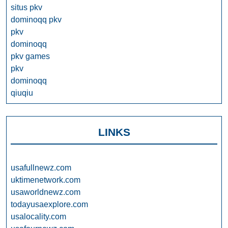
situs pkv
dominoqq pkv
pkv
dominoqq
pkv games
pkv
dominoqq
qiuqiu
LINKS
usafullnewz.com
uktimenetwork.com
usaworldnewz.com
todayusaexplore.com
usalocality.com