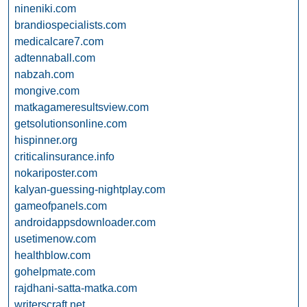
nineniki.com
brandiospecialists.com
medicalcare7.com
adtennaball.com
nabzah.com
mongive.com
matkagameresultsview.com
getsolutionsonline.com
hispinner.org
criticalinsurance.info
nokariposter.com
kalyan-guessing-nightplay.com
gameofpanels.com
androidappsdownloader.com
usetimenow.com
healthblow.com
gohelpmate.com
rajdhani-satta-matka.com
writerscraft.net