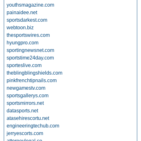
youthsmagazine.com
painaidee.net
sportsdarkest.com
webtoon.biz
thesportswires.com
hyungpro.com
sportingnewsnet.com
sportstime24day.com
sporteslive.com
theblingblingshields.com
pinkfrenchtipnails.com
newgamestv.com
sportsgallerys.com
sportsmirrors.net
datasports.net
atasehirescortu.net
engineeringtechub.com
jerryescorts.com
attorneylegal.co