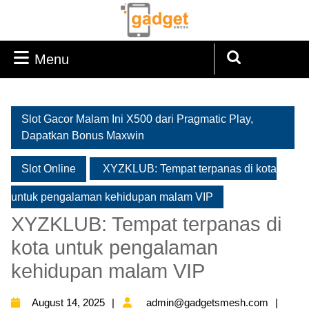
Skip
to
content
Menu
Menu
Search
for:
Slot Gacor Malam Ini X500 dari Pragmatic Play,
Dapatkan Bonus Maxwin
Slot Online
XYZKLUB: Tempat terpanas di kota
untuk pengalaman kehidupan malam VIP
XYZKLUB: Tempat terpanas di
kota untuk pengalaman
kehidupan malam VIP
August
admi
August 14, 2025
admin@gadgetsmesh.com