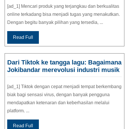
satu
[ad_1] Mencari produk yang terjangkau dan berkualitas
atap
online terkadang bisa menjadi tugas yang menakutkan.
Anda
Dengan begitu banyak pilihan yang tersedia, ...
untuk
temuan
Read Full
yang
terjangkau
Dari Tiktok ke tangga lagu: Bagaimana
Dar
Jokibandar merevolusi industri musik
Tik
ke
[ad_1] Tiktok dengan cepat menjadi tempat berkembang
ta
biak bagi sensasi virus, dengan banyak pengguna
lag
mendapatkan ketenaran dan keberhasilan melalui
Ba
platform. ...
Jo
me
Read Full