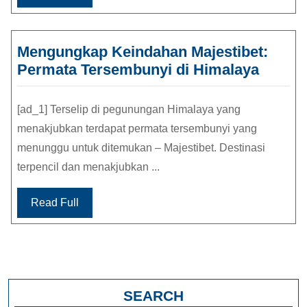
ind
mu
Mengungkap Keindahan Majestibet:
Mengu
Permata Tersembunyi di Himalaya
Keind
Majest
[ad_1] Terselip di pegunungan Himalaya yang
Perma
menakjubkan terdapat permata tersembunyi yang
Terse
menunggu untuk ditemukan – Majestibet. Destinasi
di
terpencil dan menakjubkan ...
Himal
Read Full
SEARCH