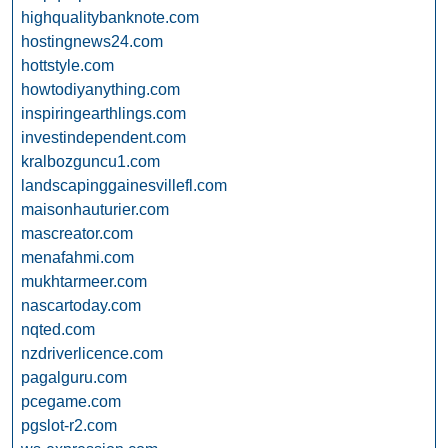
highqualitybanknote.com
hostingnews24.com
hottstyle.com
howtodiyanything.com
inspiringearthlings.com
investindependent.com
kralbozguncu1.com
landscapinggainesvillefl.com
maisonhauturier.com
mascreator.com
menafahmi.com
mukhtarmeer.com
nascartoday.com
nqted.com
nzdriverlicence.com
pagalguru.com
pcegame.com
pgslot-r2.com