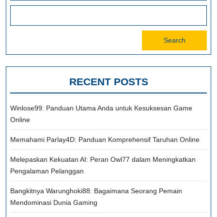
Search
RECENT POSTS
Winlose99: Panduan Utama Anda untuk Kesuksesan Game
Online
Memahami Parlay4D: Panduan Komprehensif Taruhan Online
Melepaskan Kekuatan AI: Peran Owl77 dalam Meningkatkan
Pengalaman Pelanggan
Bangkitnya Warunghoki88: Bagaimana Seorang Pemain
Mendominasi Dunia Gaming