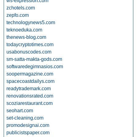
ws-expression.com
zchotels.com
zepfo.com
technologynews5.com
teknoeduka.com
thenews-blog.com
todaycryptotimes.com
usabonuscodes.com
sm-satta-makta-gods.com
softwaredegimnasios.com
soopermagazine.com
spacecoastdailys.com
readytrademark.com
renovationsrated.com
scoziarestaurant.com
seohart.com
set-cleaning.com
promodesignai.com
publicistspaper.com