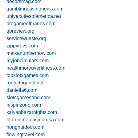
decorsmag.com
gamblingcasinonews.com
universitiesofamerica.net
progameofbrands.com
qbreview.org
servicewueste.org
zippyrevs.com
matkanumbernow.com
myjobcirculars.com
healthmoreoverfitness.com
topslotxgames.com
routerloggnet.net
dantella6.com
slotsgamesone.com
hispinzone.com
kalyanbazarnights.com
top-online-casino-usa.com
honghuidoor.com
flowingtravel.com